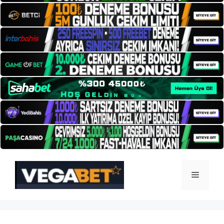
İçeriğe
atla
Menü