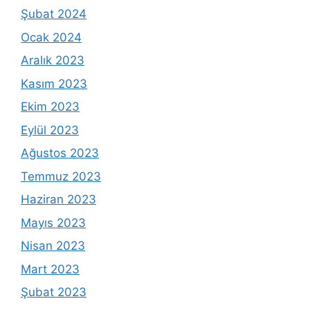
Şubat 2024
Ocak 2024
Aralık 2023
Kasım 2023
Ekim 2023
Eylül 2023
Ağustos 2023
Temmuz 2023
Haziran 2023
Mayıs 2023
Nisan 2023
Mart 2023
Şubat 2023