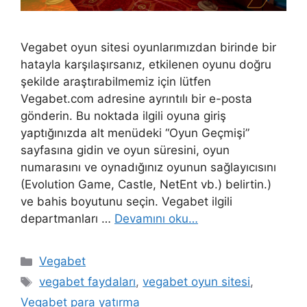
Vegabet oyun sitesi oyunlarımızdan birinde bir
hatayla karşılaşırsanız, etkilenen oyunu doğru
şekilde araştırabilmemiz için lütfen
Vegabet.com adresine ayrıntılı bir e-posta
gönderin. Bu noktada ilgili oyuna giriş
yaptığınızda alt menüdeki “Oyun Geçmişi”
sayfasına gidin ve oyun süresini, oyun
numarasını ve oynadığınız oyunun sağlayıcısını
(Evolution Game, Castle, NetEnt vb.) belirtin.)
ve bahis boyutunu seçin. Vegabet ilgili
departmanları …
Devamını oku…
Kategoriler
Vegabet
Etiketler
vegabet faydaları
,
vegabet oyun sitesi
,
Vegabet para yatırma