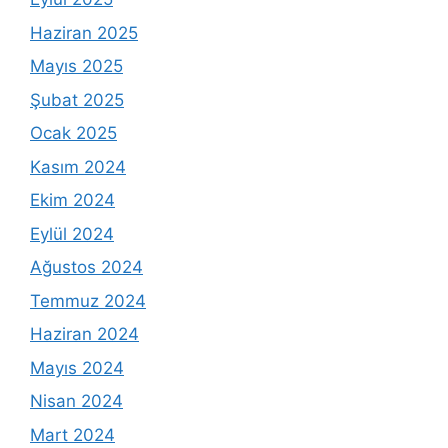
Haziran 2025
Mayıs 2025
Şubat 2025
Ocak 2025
Kasım 2024
Ekim 2024
Eylül 2024
Ağustos 2024
Temmuz 2024
Haziran 2024
Mayıs 2024
Nisan 2024
Mart 2024