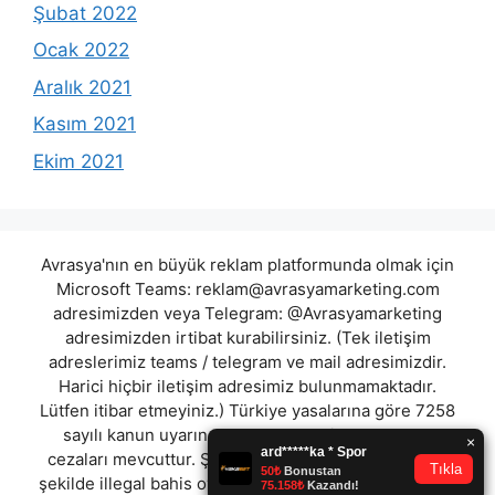
Şubat 2022
Ocak 2022
Aralık 2021
Kasım 2021
Ekim 2021
Avrasya'nın en büyük reklam platformunda olmak için
Microsoft Teams:
reklam@avrasyamarketing.com
adresimizden veya Telegram: @Avrasyamarketing
adresimizden irtibat kurabilirsiniz. (Tek iletişim
adreslerimiz teams / telegram ve mail adresimizdir.
Harici hiçbir iletişim adresimiz bulunmamaktadır.
Lütfen itibar etmeyiniz.) Türkiye yasalarına göre 7258
sayılı kanun uyarınca yasa dışı bahis oynamanın
cezaları mevcuttur. Şu an bulunduğunuz site hiç bir
şekilde illegal bahis oyunları oynatmıyor ve oynamaya