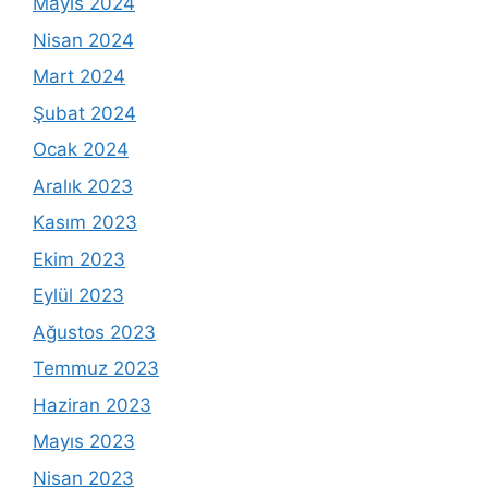
Mayıs 2024
Nisan 2024
Mart 2024
Şubat 2024
Ocak 2024
Aralık 2023
Kasım 2023
Ekim 2023
Eylül 2023
Ağustos 2023
Temmuz 2023
Haziran 2023
Mayıs 2023
Nisan 2023