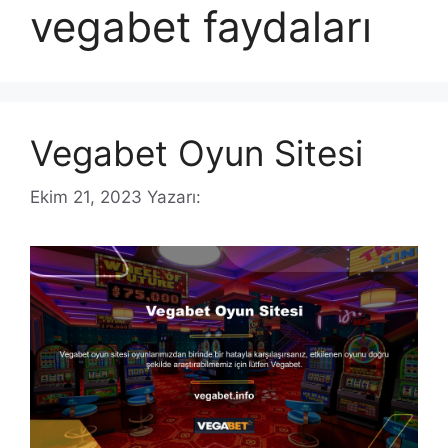
vegabet faydaları
Vegabet Oyun Sitesi
Ekim 21, 2023
Yazarı: