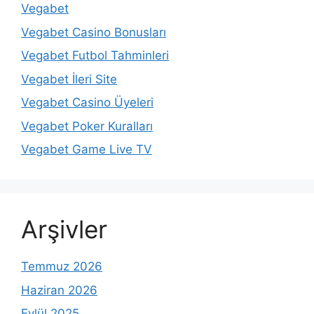
Vegabet
Vegabet Casino Bonusları
Vegabet Futbol Tahminleri
Vegabet İleri Site
Vegabet Casino Üyeleri
Vegabet Poker Kuralları
Vegabet Game Live TV
Arşivler
Temmuz 2026
Haziran 2026
Eylül 2025