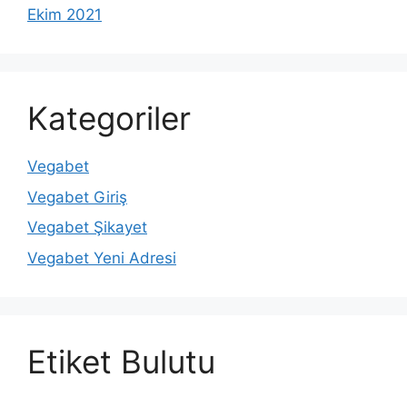
Ekim 2021
Kategoriler
Vegabet
Vegabet Giriş
Vegabet Şikayet
Vegabet Yeni Adresi
Etiket Bulutu