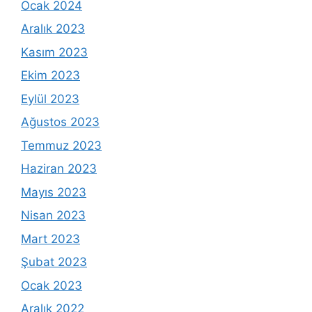
Ocak 2024
Aralık 2023
Kasım 2023
Ekim 2023
Eylül 2023
Ağustos 2023
Temmuz 2023
Haziran 2023
Mayıs 2023
Nisan 2023
Mart 2023
Şubat 2023
Ocak 2023
Aralık 2022