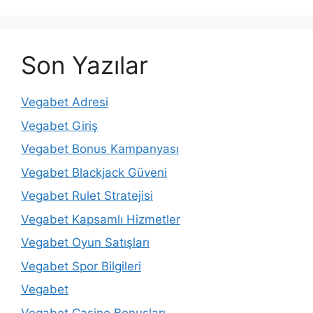
Son Yazılar
Vegabet Adresi
Vegabet Giriş
Vegabet Bonus Kampanyası
Vegabet Blackjack Güveni
Vegabet Rulet Stratejisi
Vegabet Kapsamlı Hizmetler
Vegabet Oyun Satışları
Vegabet Spor Bilgileri
Vegabet
Vegabet Casino Bonusları