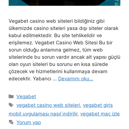
Vegabet casino web siteleri bildiğiniz gibi
ülkemizde casino siteleri yasa dışı siteler olarak
kabul edilmektedir. Bu site tehlikelidir ve
erişilemez. Vegabet Casino Web Sitesi Bu bir
sorun olduğu anlamına gelmez, tüm web
sitelerinde bu sorun vardır ancak alt yapısı güçlü
olan oyun siteleri bu sorunu en kısa sürede
çözecek ve hizmetlerini kullanmaya devam
edecektir. Yabancı …
Devamını oku…
Kategoriler
Vegabet
Etiketler
vegabet casino web siteleri
,
vegabet giriş
mobil uygulaması nasıl i̇ndirilir
,
vegabet maç izle
Yorum yap