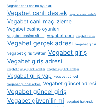
Vegabet canlı casino oyunları
Vegabet canlı destek
vegabet canlı desteği
Vegabet canlı maç izleme
Vegabet casino oyunları
vegabet com
vegabet casino sitesi
vegabet destek
Vegabet gerçek adresi
vegabet girisi
Vegabet giriş
vegabet giris twitter
Vegabet giriş adresi
vegabet giriş giriş linki özelliği
vegabet giriş linki özelliği
Vegabet giriş yap
vegabet güncel
Vegabet güncel adresi
vegabet güncel adres
Vegabet güncel giriş
Vegabet güvenilir mi
vegabet hakkında