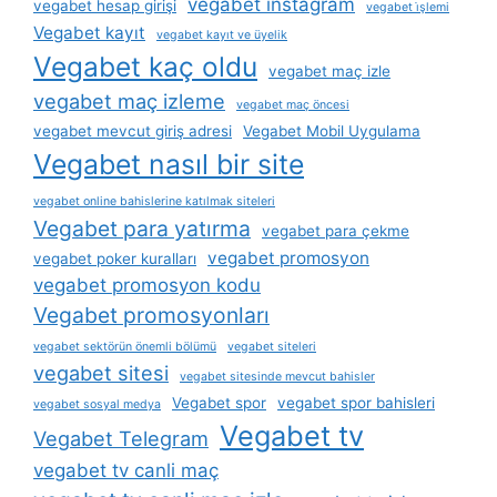
vegabet instagram
vegabet hesap girişi
vegabet i̇şlemi
Vegabet kayıt
vegabet kayıt ve üyelik
Vegabet kaç oldu
vegabet maç izle
vegabet maç izleme
vegabet maç öncesi
vegabet mevcut giriş adresi
Vegabet Mobil Uygulama
Vegabet nasıl bir site
vegabet online bahislerine katılmak siteleri
Vegabet para yatırma
vegabet para çekme
vegabet promosyon
vegabet poker kuralları
vegabet promosyon kodu
Vegabet promosyonları
vegabet sektörün önemli bölümü
vegabet siteleri
vegabet sitesi
vegabet sitesinde mevcut bahisler
Vegabet spor
vegabet spor bahisleri
vegabet sosyal medya
Vegabet tv
Vegabet Telegram
vegabet tv canli maç