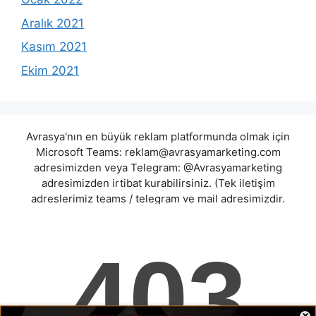
Aralık 2021
Kasım 2021
Ekim 2021
Avrasya'nın en büyük reklam platformunda olmak için
Microsoft Teams:
reklam@avrasyamarketing.com
adresimizden veya Telegram: @Avrasyamarketing
adresimizden irtibat kurabilirsiniz. (Tek iletişim
adreslerimiz teams / telegram ve mail adresimizdir.
Harici hiçbir iletişim adresimiz bulunmamaktadır.
Lütfen itibar etmeyiniz.) Türkiye yasalarına göre 7258
sayılı kanun uyarınca yasa dışı bahis oynamanın
cezaları mevcuttur. Şu an bulunduğunuz site hiç bir
şekilde illegal bahis oyunları oynatmıyor ve oynamaya
aracı olmuyordur.
batumcasino
|
nevacasino
|
gatabet
|
limanbet
|
finalbahis
|
dumanbet
|
betonevip
|
×