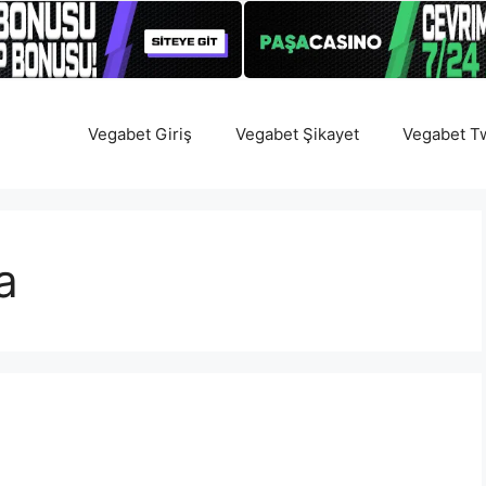
Vegabet Giriş
Vegabet Şikayet
Vegabet Tw
a