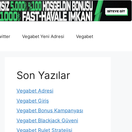
itter
Vegabet Yeni Adresi
Vegabet
Son Yazılar
Vegabet Adresi
Vegabet Giriş
Vegabet Bonus Kampanyası
Vegabet Blackjack Güveni
Vegabet Rulet Stratejisi