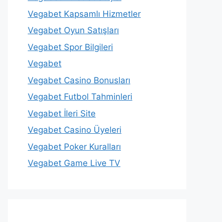
Vegabet Kapsamlı Hizmetler
Vegabet Oyun Satışları
Vegabet Spor Bilgileri
Vegabet
Vegabet Casino Bonusları
Vegabet Futbol Tahminleri
Vegabet İleri Site
Vegabet Casino Üyeleri
Vegabet Poker Kuralları
Vegabet Game Live TV