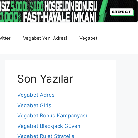
itter
Vegabet Yeni Adresi
Vegabet
Son Yazılar
Vegabet Adresi
Vegabet Giriş
Vegabet Bonus Kampanyası
Vegabet Blackjack Güveni
Vegabet Rulet Stratejisi