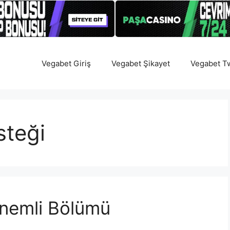
Vegabet Giriş
Vegabet Şikayet
Vegabet Tw
steği
nemli Bölümü