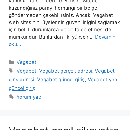
konusunda son derece iyimser. Sitede
kazandığınız parayı herhangi bir belge
göndermeden çekebilirsiniz. Ancak, Vegabet
web sitesinin, üyelerinin güvenilirliğini sağlamak
için belirli durumlarda belge talep etmesi de
mümkündür. Bunlardan ilki yüksek …
Devamını
oku…
Kategoriler
Vegabet
Etiketler
Vegabet
,
Vegabet gerçek adresi
,
Vegabet
giriş adresi
,
Vegabet güncel giriş
,
Vegabet yeni
güncel giriş
Yorum yap