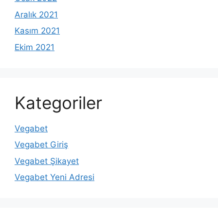
Aralık 2021
Kasım 2021
Ekim 2021
Kategoriler
Vegabet
Vegabet Giriş
Vegabet Şikayet
Vegabet Yeni Adresi