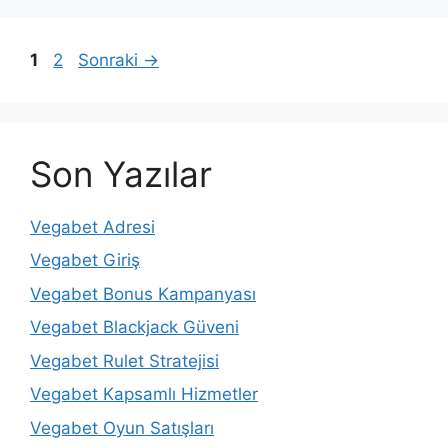
Sayfa
Sayfa
1
2
Sonraki
→
Son Yazılar
Vegabet Adresi
Vegabet Giriş
Vegabet Bonus Kampanyası
Vegabet Blackjack Güveni
Vegabet Rulet Stratejisi
Vegabet Kapsamlı Hizmetler
Vegabet Oyun Satışları