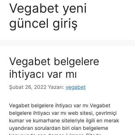
Vegabet yeni
güncel giriş
Vegabet belgelere
ihtiyacı var mı
Şubat 26, 2022
Yazarı:
vegabet
Vegabet belgelere ihtiyacı var mı Vegabet
belgelere ihtiyacı var mı web sitesi, çevrimiçi
kumar ve kumarhane siteleriyle ilgili en merak
uyandıran sorulardan biri olan belgeleme