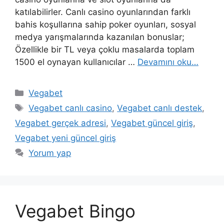
katılabilirler. Canlı casino oyunlarından farklı
bahis koşullarına sahip poker oyunları, sosyal
medya yarışmalarında kazanılan bonuslar;
Özellikle bir TL veya çoklu masalarda toplam
1500 el oynayan kullanıcılar …
Devamını oku…
Kategoriler
Vegabet
Etiketler
Vegabet canlı casino
,
Vegabet canlı destek
,
Vegabet gerçek adresi
,
Vegabet güncel giriş
,
Vegabet yeni güncel giriş
Yorum yap
Vegabet Bingo