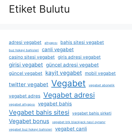
Etiket Bulutu
adresi vegabet
bahis sitesi vegabet
altyapısı
canli vegabet
buz hokeyi bahisleri
casino sitesi vegabet
giris adresi vegabet
girisi vegabet
güncel adresi vegabet
kayit vegabet
güncel vegabet
mobil vegabet
Vegabet
twitter vegabet
vegabet abonelik
Vegabet adresi
vegabet adres
vegabet bahis
vegabet altyapısı
Vegabet bahis sitesi
vegabet bahis şirketi
Vegabet bonus
vegabet btk blackjack nasıl oynanır
vegabet canli
vegabet buz hokeyi bahisleri