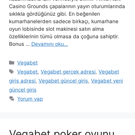
Casino Grounds çapalarının yayın oturumlarında
sıklıkla gördüğünüz gibi. En beğenilen
kumarhanelerden sadece birkaçı, kumarhane
oyun lobisinde slot makinesi satın alma
özelliklerinin tümü olmasa da çoğuna sahiptir.
Bonus …
Devamını oku…
Kategoriler
Vegabet
Etiketler
Vegabet
,
Vegabet gerçek adresi
,
Vegabet
giriş adresi
,
Vegabet güncel giriş
,
Vegabet yeni
güncel giriş
Yorum yap
Vegabet poker oyunu