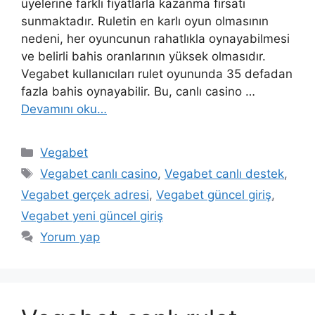
üyelerine farklı fiyatlarla kazanma fırsatı
sunmaktadır. Ruletin en karlı oyun olmasının
nedeni, her oyuncunun rahatlıkla oynayabilmesi
ve belirli bahis oranlarının yüksek olmasıdır.
Vegabet kullanıcıları rulet oyununda 35 defadan
fazla bahis oynayabilir. Bu, canlı casino …
Devamını oku…
Kategoriler
Vegabet
Etiketler
Vegabet canlı casino
,
Vegabet canlı destek
,
Vegabet gerçek adresi
,
Vegabet güncel giriş
,
Vegabet yeni güncel giriş
Yorum yap