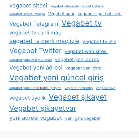
vegabet sitesi
vegabet sitesinde mevcut bahisler
Vegabet spor
vegabet spor bahisleri
vegabet sosyal medya
Vegabet tv
Vegabet Telegram
vegabet tv canli maç
vegabet tv canli maç izle
vegabet tv izle
Vegabet Twitter
Vegabet web sitesi
vegabet yeni adres
vegabet yatırım i̇çin kişisel
Vegabet yeni adresi
vegabet yeni giris
Vegabet yeni güncel giriş
vegabet yeni sanal bahis girişimi
vegabet çevrimiçi
vegabet üye
Vegabet şikayet
vegabet üyelik
Vegabet şikayetvar
yeni adresi vegabet
yeni giris vegabet