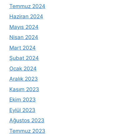
Temmuz 2024
Haziran 2024
Mayıs 2024
Nisan 2024
Mart 2024
Şubat 2024
Ocak 2024
Aralık 2023
Kasım 2023
Ekim 2023
Eylül 2023
Ağustos 2023
Temmuz 2023