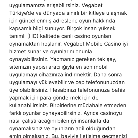
uygulamamıza erişebilirsiniz. Vegabet
Türkiye’de ve dünyada sınırlı bir kitleye ulaşmak
için güncellenmiş adreslerle oyun hakkında
kapsamlı bilgi sunuyor. Birçok insan yüksek
tanımlı (HD) kalitede canlı casino oyunları
oynamaktan hoşlanır. Vegabet Mobile Casino iyi
hizmet sunar ve oyunlarını onunla
oynayabilirsiniz. Yapmanız gereken tek şey,
sitemizin yapısı aracılığıyla en son mobil
uygulamayı cihazınıza indirmektir. Daha sonra
uygulamayı yükleyebilir ve cep telefonunuzdan
üye olabilirsiniz. Hesabınızı telefonunuza bahis
yapmak için para göndermek için de
kullanabilirsiniz. Birbirlerine müdahale etmeden
farklı oyunlar oynayabilirsiniz. Ayrıca casinoyu
nasıl çalıştıracağını bilen iyi insanlarla da
oynamalısınız ve oyunların adil olduğundan
emin olmalısınız. Bu, bayiyle iletişime geçmenizi