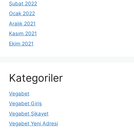
Şubat 2022
Ocak 2022
Aralık 2021
Kasım 2021
Ekim 2021
Kategoriler
Vegabet
Vegabet Giriş
Vegabet Şikayet
Vegabet Yeni Adresi