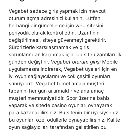
Vegabet sadece giriş yapmak için mevcut
oturum açma adresinizi kullanın. Lütfen
herhangi bir güncelleme için web sitesini
periyodik olarak kontrol edin. Uzantının
değiştirilmesi, siteye güvenmeyi gerektirir.
Sürprizlerle karşılaşmamak ve giriş
sorunlarından kaçınmak için, bu site uzantıları ilk
günden değiştirir.
Vegabet oturum girişi
Mobile
uygulamasını indirerek, Vegabet üyeleri için en
iyi oyun sağlayıcılarını ve çok çeşitli oyunları
sunuyoruz. Vegabet temel amacı müşteri
tabanını her gün artırmaktır ve ana amaç
müşteri memnuniyetidir. Spor üzerine bahis
yaparak ve sitede casino oyunları oynayarak
para kazanabilirsiniz. Bu sitenin bir üyesiyseniz
bu oyunları özel ödüllerle oynayabilirsiniz. Kalite
oyun sağlayıcıları tarafından geliştirilen bu