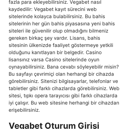
fazla para ekleyebilirsiniz. Vegabet nasıl
kaydedilir: Vegabet kayıt sürecini web
sitelerinde kolayca bulabilirsiniz. Bu bahis
sitelerinin her gün bahis piyasasına yeni bahis
siteleri ile güvenilir olup olmadığını bilmeniz
gereken birkaç şey vardır. Lisans, bahis
sitesinin ülkenizde faaliyet göstermeye yetkili
olduğunu kanıtlayan bir belgedir. Casino
lisansınız varsa Casino sitelerinde oyun
oynayabilirsiniz. Bana cevabı söyleyebilir misin?
Bu sayfayı çevrimiçi olan herhangi bir cihazda
görebilirsiniz. Sitenizi bilgisayarlar, telefonlar ve
tabletler gibi farklı cihazlarda görebilirsiniz. Web
sitesi, tıpkı opera tarayıcısı gibi farklı cihazlarda
iyi çalışır. Bu web sitesine herhangi bir cihazdan
erişebilirsiniz.
Vegabet Oturum Girişi