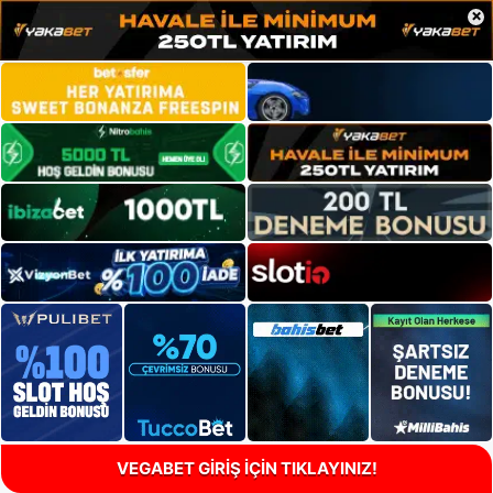
×
VEGABET GİRİŞ İÇİN TIKLAYINIZ!