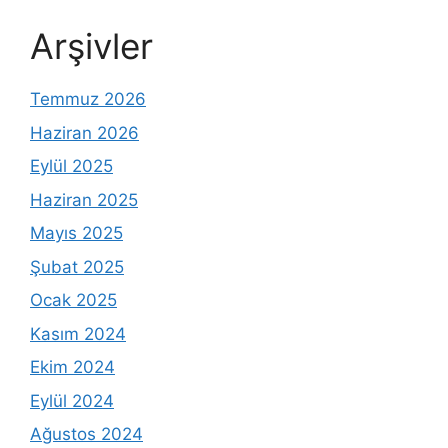
Arşivler
Temmuz 2026
Haziran 2026
Eylül 2025
Haziran 2025
Mayıs 2025
Şubat 2025
Ocak 2025
Kasım 2024
Ekim 2024
Eylül 2024
Ağustos 2024