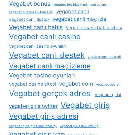
Vegabet bonus
vegabet btk blackjack nasıl oynanır
vegabet canli
vegabet buz hokeyi bahisleri
vegabet canli maç izle
vegabet canli destek
Vegabet canlı bahis
Vegabet canlı bahis sitesi
Vegabet canlı casino
Vegabet canlı casino oyunları
Vegabet canlı destek
vegabet canlı desteği
Vegabet canlı maç izleme
Vegabet casino oyunları
vegabet com
vegabet casino sitesi
vegabet destek
Vegabet gerçek adresi
vegabet girisi
Vegabet giriş
vegabet giris twitter
Vegabet giriş adresi
vegabet giriş giriş linki özelliği
vegabet giriş linki özelliği
Vegabet giriş yap