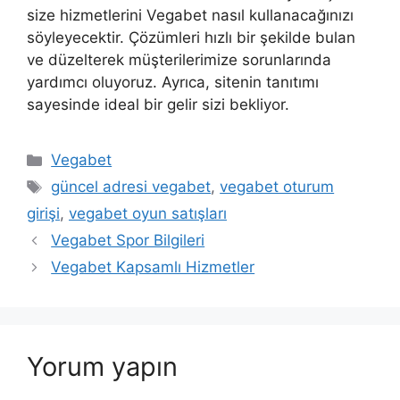
size hizmetlerini Vegabet nasıl kullanacağınızı
söyleyecektir. Çözümleri hızlı bir şekilde bulan
ve düzelterek müşterilerimize sorunlarında
yardımcı oluyoruz. Ayrıca, sitenin tanıtımı
sayesinde ideal bir gelir sizi bekliyor.
Kategoriler
Vegabet
Etiketler
güncel adresi vegabet
,
vegabet oturum
girişi
,
vegabet oyun satışları
Vegabet Spor Bilgileri
Vegabet Kapsamlı Hizmetler
Yorum yapın