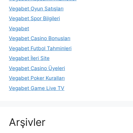
Vegabet Oyun Satışları
Vegabet Spor Bilgileri
Vegabet
Vegabet Casino Bonusları
Vegabet Futbol Tahminleri
Vegabet İleri Site
Vegabet Casino Üyeleri
Vegabet Poker Kuralları
Vegabet Game Live TV
Arşivler