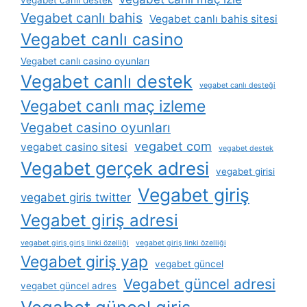
vegabet canli destek
Vegabet canlı bahis
Vegabet canlı bahis sitesi
Vegabet canlı casino
Vegabet canlı casino oyunları
Vegabet canlı destek
vegabet canlı desteği
Vegabet canlı maç izleme
Vegabet casino oyunları
vegabet com
vegabet casino sitesi
vegabet destek
Vegabet gerçek adresi
vegabet girisi
Vegabet giriş
vegabet giris twitter
Vegabet giriş adresi
vegabet giriş giriş linki özelliği
vegabet giriş linki özelliği
Vegabet giriş yap
vegabet güncel
Vegabet güncel adresi
vegabet güncel adres