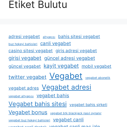
Etiket Bulutu
adresi vegabet
bahis sitesi vegabet
altyapısı
canli vegabet
buz hokeyi bahisleri
casino sitesi vegabet
giris adresi vegabet
girisi vegabet
güncel adresi vegabet
kayit vegabet
güncel vegabet
mobil vegabet
Vegabet
twitter vegabet
vegabet abonelik
Vegabet adresi
vegabet adres
vegabet bahis
vegabet altyapısı
Vegabet bahis sitesi
vegabet bahis şirketi
Vegabet bonus
vegabet btk blackjack nasıl oynanır
vegabet canli
vegabet buz hokeyi bahisleri
vegabet canli maç izle