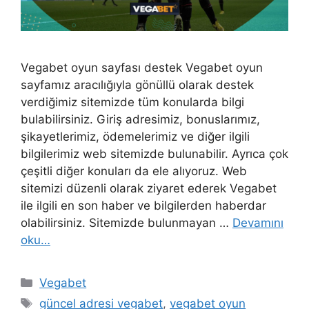
Vegabet oyun sayfası destek Vegabet oyun
sayfamız aracılığıyla gönüllü olarak destek
verdiğimiz sitemizde tüm konularda bilgi
bulabilirsiniz. Giriş adresimiz, bonuslarımız,
şikayetlerimiz, ödemelerimiz ve diğer ilgili
bilgilerimiz web sitemizde bulunabilir. Ayrıca çok
çeşitli diğer konuları da ele alıyoruz. Web
sitemizi düzenli olarak ziyaret ederek Vegabet
ile ilgili en son haber ve bilgilerden haberdar
olabilirsiniz. Sitemizde bulunmayan …
Devamını
oku…
Kategoriler
Vegabet
Etiketler
güncel adresi vegabet
,
vegabet oyun