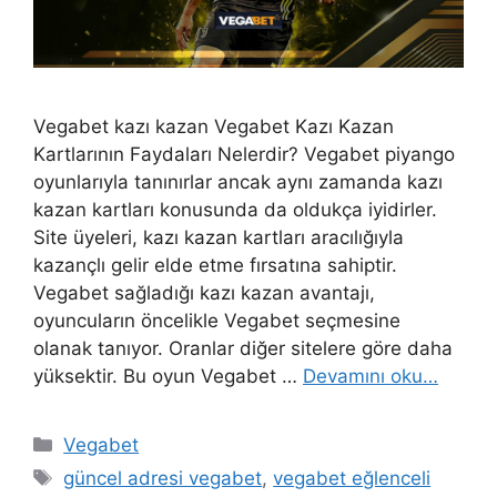
Vegabet kazı kazan Vegabet Kazı Kazan
Kartlarının Faydaları Nelerdir? Vegabet piyango
oyunlarıyla tanınırlar ancak aynı zamanda kazı
kazan kartları konusunda da oldukça iyidirler.
Site üyeleri, kazı kazan kartları aracılığıyla
kazançlı gelir elde etme fırsatına sahiptir.
Vegabet sağladığı kazı kazan avantajı,
oyuncuların öncelikle Vegabet seçmesine
olanak tanıyor. Oranlar diğer sitelere göre daha
yüksektir. Bu oyun Vegabet …
Devamını oku…
Kategoriler
Vegabet
Etiketler
güncel adresi vegabet
,
vegabet eğlenceli