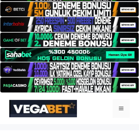
İçeriğe
atla
Menü