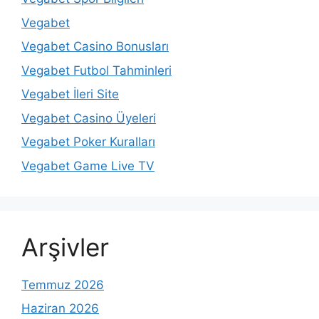
Vegabet
Vegabet Casino Bonusları
Vegabet Futbol Tahminleri
Vegabet İleri Site
Vegabet Casino Üyeleri
Vegabet Poker Kuralları
Vegabet Game Live TV
Arşivler
Temmuz 2026
Haziran 2026