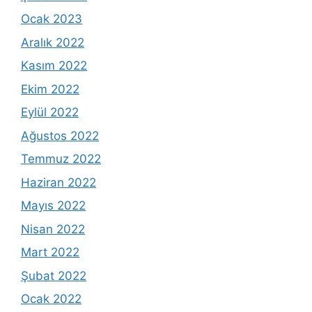
Ocak 2023
Aralık 2022
Kasım 2022
Ekim 2022
Eylül 2022
Ağustos 2022
Temmuz 2022
Haziran 2022
Mayıs 2022
Nisan 2022
Mart 2022
Şubat 2022
Ocak 2022