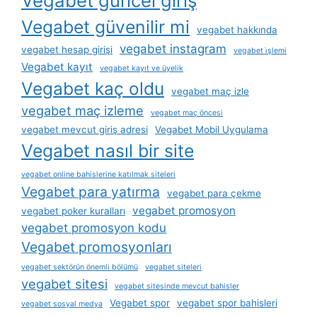
Vegabet güncel giriş
Vegabet güvenilir mi
vegabet hakkında
vegabet instagram
vegabet hesap girişi
vegabet i̇şlemi
Vegabet kayıt
vegabet kayıt ve üyelik
Vegabet kaç oldu
vegabet maç izle
vegabet maç izleme
vegabet maç öncesi
vegabet mevcut giriş adresi
Vegabet Mobil Uygulama
Vegabet nasıl bir site
vegabet online bahislerine katılmak siteleri
Vegabet para yatırma
vegabet para çekme
vegabet promosyon
vegabet poker kuralları
vegabet promosyon kodu
Vegabet promosyonları
vegabet sektörün önemli bölümü
vegabet siteleri
vegabet sitesi
vegabet sitesinde mevcut bahisler
Vegabet spor
vegabet spor bahisleri
vegabet sosyal medya