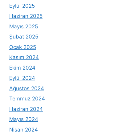
Eylül 2025
Haziran 2025
Mayıs 2025
Şubat 2025
Ocak 2025
Kasım 2024
Ekim 2024
Eylül 2024
Ağustos 2024
Temmuz 2024
Haziran 2024
Mayıs 2024
Nisan 2024