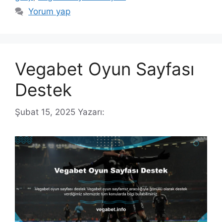
Yorum yap
Vegabet Oyun Sayfası
Destek
Şubat 15, 2025
Yazarı: