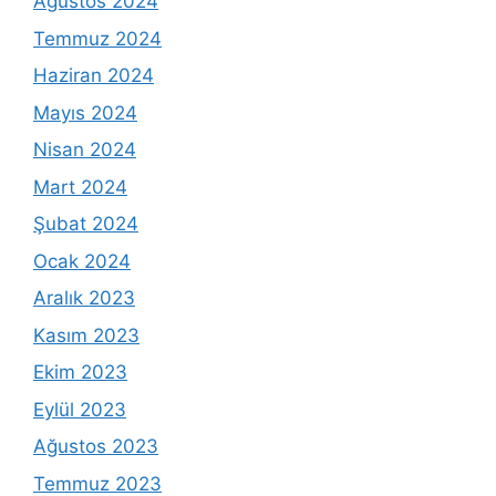
Ağustos 2024
Temmuz 2024
Haziran 2024
Mayıs 2024
Nisan 2024
Mart 2024
Şubat 2024
Ocak 2024
Aralık 2023
Kasım 2023
Ekim 2023
Eylül 2023
Ağustos 2023
Temmuz 2023