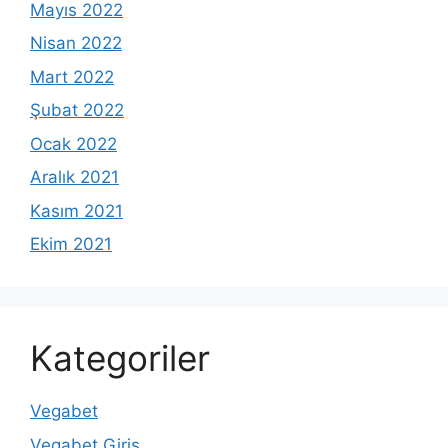
Mayıs 2022
Nisan 2022
Mart 2022
Şubat 2022
Ocak 2022
Aralık 2021
Kasım 2021
Ekim 2021
Kategoriler
Vegabet
Vegabet Giriş