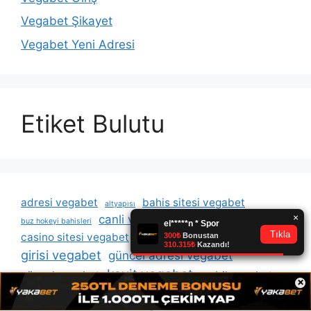
Vegabet Şikayet
Vegabet Yeni Adresi
Etiket Bulutu
adresi vegabet
bahis sitesi vegabet
altyapısı
canli vegabet
buz hokeyi bahisleri
casino sitesi vegabet
giris adresi vegabet
girisi vegabet
güncel adresi vegabet
kayit vegabet
güncel vegabet
mobil vegabet
×
Vegabet
twitter vegabet
vegabet abonelik