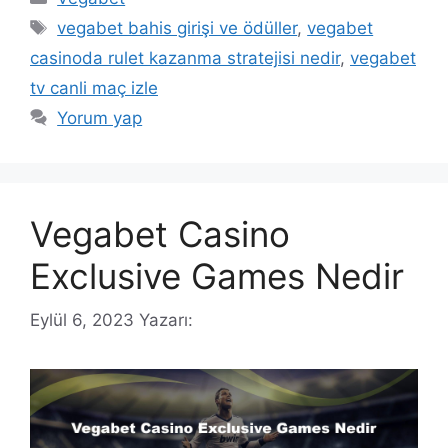
Etiketler
vegabet bahis girişi ve ödüller
,
vegabet
casinoda rulet kazanma stratejisi nedir
,
vegabet
tv canli maç izle
Yorum yap
Vegabet Casino
Exclusive Games Nedir
Eylül 6, 2023
Yazarı: