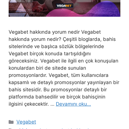
Vegabet hakkında yorum nedir Vegabet
hakkında yorum nedir? Çeşitli bloglarda, bahis
sitelerinde ve başlıca sözlük bölgelerinde
Vegabet birçok konuda tartışıldığını
göreceksiniz. Vegabet ile ilgili en çok konuşulan
konulardan biri de sitede sunulan
promosyonlardır. Vegabet, tüm kullanıcılara
kapsamlı ve detaylı promosyonlar yayınlayan bir
bahis sitesidir. Bu promosyonlar detaylı bir
platformda bahsedilir ve birçok bahisçinin
ilgisini çekecektir. …
Devamını oku…
Kategoriler
Vegabet