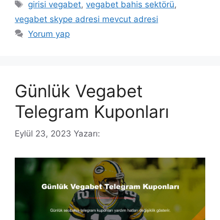
Etiketler
girisi vegabet
,
vegabet bahis sektörü
,
vegabet skype adresi mevcut adresi
Yorum yap
Günlük Vegabet
Telegram Kuponları
Eylül 23, 2023
Yazarı: