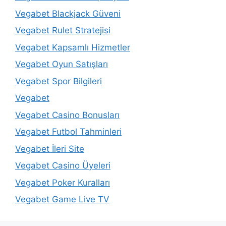
Vegabet Blackjack Güveni
Vegabet Rulet Stratejisi
Vegabet Kapsamlı Hizmetler
Vegabet Oyun Satışları
Vegabet Spor Bilgileri
Vegabet
Vegabet Casino Bonusları
Vegabet Futbol Tahminleri
Vegabet İleri Site
Vegabet Casino Üyeleri
Vegabet Poker Kuralları
Vegabet Game Live TV