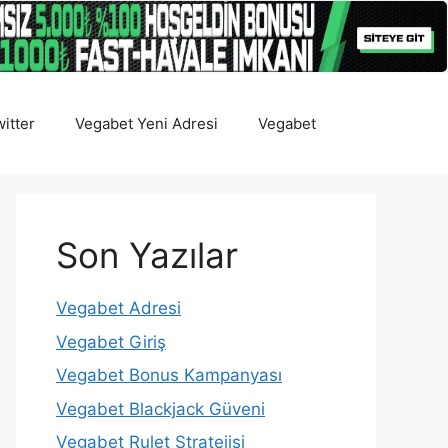
itter
Vegabet Yeni Adresi
Vegabet
Son Yazılar
Vegabet Adresi
Vegabet Giriş
Vegabet Bonus Kampanyası
Vegabet Blackjack Güveni
Vegabet Rulet Stratejisi