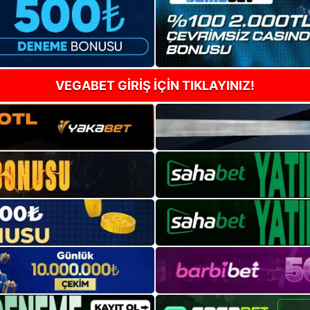
VEGABET GİRİŞ İÇİN TIKLAYINIZ!