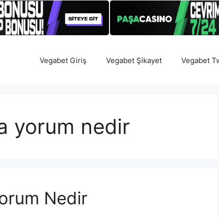
Vegabet Giriş
Vegabet Şikayet
Vegabet Tw
a yorum nedir
orum Nedir