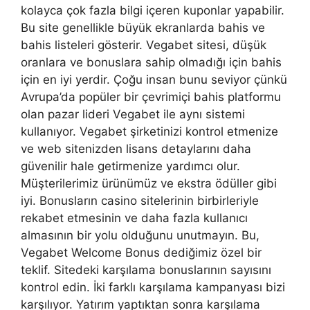
kolayca çok fazla bilgi içeren kuponlar yapabilir.
Bu site genellikle büyük ekranlarda bahis ve
bahis listeleri gösterir. Vegabet sitesi, düşük
oranlara ve bonuslara sahip olmadığı için bahis
için en iyi yerdir. Çoğu insan bunu seviyor çünkü
Avrupa’da popüler bir çevrimiçi bahis platformu
olan pazar lideri Vegabet ile aynı sistemi
kullanıyor. Vegabet şirketinizi kontrol etmenize
ve web sitenizden lisans detaylarını daha
güvenilir hale getirmenize yardımcı olur.
Müşterilerimiz ürünümüz ve ekstra ödüller gibi
iyi. Bonusların casino sitelerinin birbirleriyle
rekabet etmesinin ve daha fazla kullanıcı
almasının bir yolu olduğunu unutmayın. Bu,
Vegabet Welcome Bonus dediğimiz özel bir
teklif. Sitedeki karşılama bonuslarının sayısını
kontrol edin. İki farklı karşılama kampanyası bizi
karşılıyor. Yatırım yaptıktan sonra karşılama