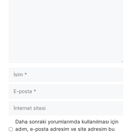
Yorum
İsim
E-
posta
İnternet
sitesi
Daha sonraki yorumlarımda kullanılması için
adım, e-posta adresim ve site adresim bu