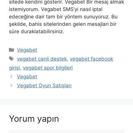
sitede kendini gösterir. Vegabet Bir mesaj almak
istemiyorum. Vegabet SMS’yi nasıl iptal
edeceğine dair tam bir yöntem sunuyoruz. Bu
şekilde, bahis sitelerinden gelen mesajları bir
süre duraklatabilirsiniz.
Kategoriler
Vegabet
Etiketler
vegabet canli destek
,
vegabet facebook
girişi
,
vegabet spor bilgileri
Vegabet
Vegabet Oyun Satışları
Yorum yapın