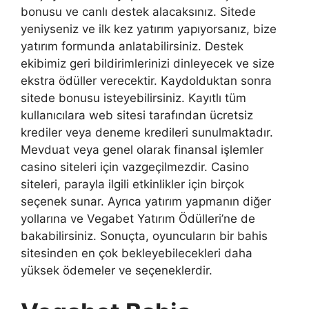
bonusu ve canlı destek alacaksınız. Sitede
yeniyseniz ve ilk kez yatırım yapıyorsanız, bize
yatırım formunda anlatabilirsiniz. Destek
ekibimiz geri bildirimlerinizi dinleyecek ve size
ekstra ödüller verecektir. Kaydolduktan sonra
sitede bonusu isteyebilirsiniz. Kayıtlı tüm
kullanıcılara web sitesi tarafından ücretsiz
krediler veya deneme kredileri sunulmaktadır.
Mevduat veya genel olarak finansal işlemler
casino siteleri için vazgeçilmezdir. Casino
siteleri, parayla ilgili etkinlikler için birçok
seçenek sunar. Ayrıca yatırım yapmanın diğer
yollarına ve Vegabet Yatırım Ödülleri’ne de
bakabilirsiniz. Sonuçta, oyuncuların bir bahis
sitesinden en çok bekleyebilecekleri daha
yüksek ödemeler ve seçeneklerdir.