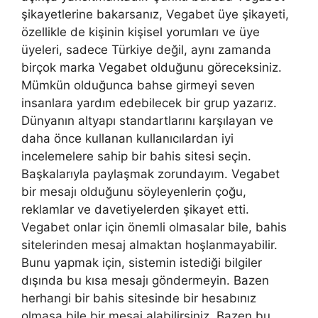
şikayetlerine bakarsanız, Vegabet üye şikayeti,
özellikle de kişinin kişisel yorumları ve üye
üyeleri, sadece Türkiye değil, aynı zamanda
birçok marka Vegabet olduğunu göreceksiniz.
Mümkün olduğunca bahse girmeyi seven
insanlara yardım edebilecek bir grup yazarız.
Dünyanın altyapı standartlarını karşılayan ve
daha önce kullanan kullanıcılardan iyi
incelemelere sahip bir bahis sitesi seçin.
Başkalarıyla paylaşmak zorundayım. Vegabet
bir mesajı olduğunu söyleyenlerin çoğu,
reklamlar ve davetiyelerden şikayet etti.
Vegabet onlar için önemli olmasalar bile, bahis
sitelerinden mesaj almaktan hoşlanmayabilir.
Bunu yapmak için, sistemin istediği bilgiler
dışında bu kısa mesajı göndermeyin. Bazen
herhangi bir bahis sitesinde bir hesabınız
olmasa bile bir mesaj alabilirsiniz. Bazen bu