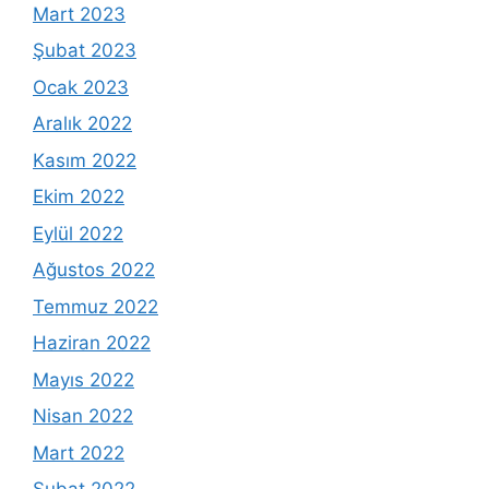
Mart 2023
Şubat 2023
Ocak 2023
Aralık 2022
Kasım 2022
Ekim 2022
Eylül 2022
Ağustos 2022
Temmuz 2022
Haziran 2022
Mayıs 2022
Nisan 2022
Mart 2022