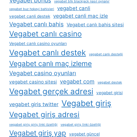
Vegabet bonus
vegabet btk blackjack nasıl oynanır
vegabet canli
vegabet buz hokeyi bahisleri
vegabet canli maç izle
vegabet canli destek
Vegabet canlı bahis
Vegabet canlı bahis sitesi
Vegabet canlı casino
Vegabet canlı casino oyunları
Vegabet canlı destek
vegabet canlı desteği
Vegabet canlı maç izleme
Vegabet casino oyunları
vegabet com
vegabet casino sitesi
vegabet destek
Vegabet gerçek adresi
vegabet girisi
Vegabet giriş
vegabet giris twitter
Vegabet giriş adresi
vegabet giriş giriş linki özelliği
vegabet giriş linki özelliği
Vegabet giriş yap
vegabet güncel