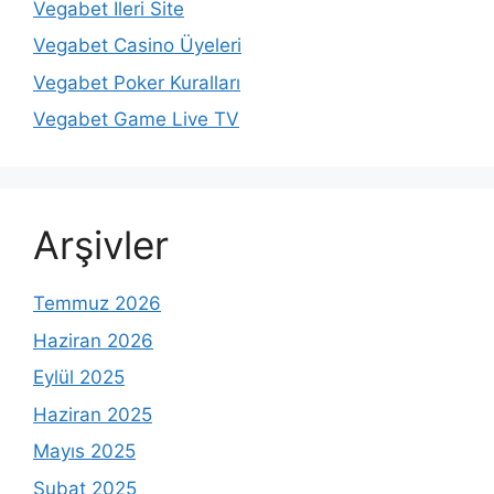
Vegabet İleri Site
Vegabet Casino Üyeleri
Vegabet Poker Kuralları
Vegabet Game Live TV
Arşivler
Temmuz 2026
Haziran 2026
Eylül 2025
Haziran 2025
Mayıs 2025
Şubat 2025