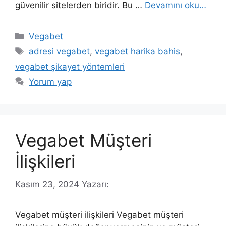
güvenilir sitelerden biridir. Bu …
Devamını oku…
Kategoriler
Vegabet
Etiketler
adresi vegabet
,
vegabet harika bahis
,
vegabet şikayet yöntemleri
Yorum yap
Vegabet Müşteri
İlişkileri
Kasım 23, 2024
Yazarı:
Vegabet müşteri ilişkileri Vegabet müşteri