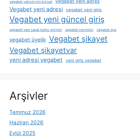
vegabet yeni adres
vegabet yatırım i̇çin kişisel
Vegabet yeni adresi
vegabet yeni giris
Vegabet yeni güncel giriş
vegabet yeni sanal bahis girişimi
vegabet çevrimiçi
vegabet üye
Vegabet şikayet
vegabet üyelik
Vegabet şikayetvar
yeni adresi vegabet
yeni giris vegabet
Arşivler
Temmuz 2026
Haziran 2026
Eylül 2025