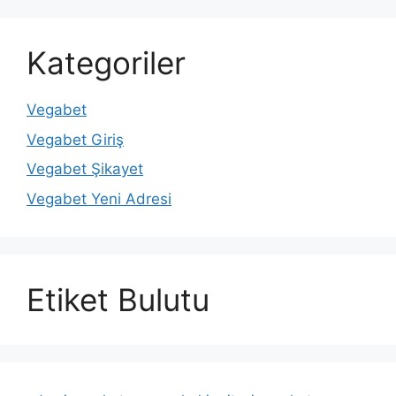
Kategoriler
Vegabet
Vegabet Giriş
Vegabet Şikayet
Vegabet Yeni Adresi
Etiket Bulutu