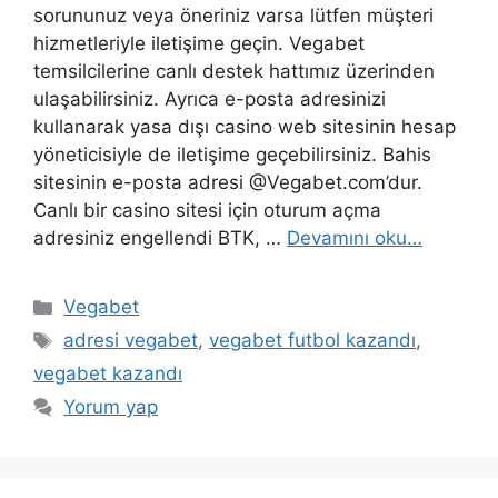
sorununuz veya öneriniz varsa lütfen müşteri
hizmetleriyle iletişime geçin. Vegabet
temsilcilerine canlı destek hattımız üzerinden
ulaşabilirsiniz. Ayrıca e-posta adresinizi
kullanarak yasa dışı casino web sitesinin hesap
yöneticisiyle de iletişime geçebilirsiniz. Bahis
sitesinin e-posta adresi @Vegabet.com’dur.
Canlı bir casino sitesi için oturum açma
adresiniz engellendi BTK, …
Devamını oku…
Kategoriler
Vegabet
Etiketler
adresi vegabet
,
vegabet futbol kazandı
,
vegabet kazandı
Yorum yap