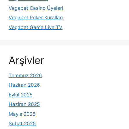
Vegabet Casino Üyeleri
Vegabet Poker Kuralları
Vegabet Game Live TV
Arşivler
Temmuz 2026
Haziran 2026
Eylül 2025
Haziran 2025
Mayıs 2025
Şubat 2025