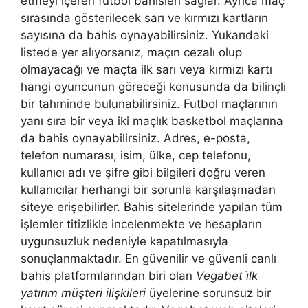
etmeyi içeren futbol bahisleri sağlar. Ayrıca maç
sırasında gösterilecek sarı ve kırmızı kartların
sayısına da bahis oynayabilirsiniz. Yukarıdaki
listede yer alıyorsanız, maçın cezalı olup
olmayacağı ve maçta ilk sarı veya kırmızı kartı
hangi oyuncunun göreceği konusunda da bilinçli
bir tahminde bulunabilirsiniz. Futbol maçlarının
yanı sıra bir veya iki maçlık basketbol maçlarına
da bahis oynayabilirsiniz. Adres, e-posta,
telefon numarası, isim, ülke, cep telefonu,
kullanıcı adı ve şifre gibi bilgileri doğru veren
kullanıcılar herhangi bir sorunla karşılaşmadan
siteye erişebilirler. Bahis sitelerinde yapılan tüm
işlemler titizlikle incelenmekte ve hesapların
uygunsuzluk nedeniyle kapatılmasıyla
sonuçlanmaktadır. En güvenilir ve güvenli canlı
bahis platformlarından biri olan
Vegabet i̇lk
yatırım müşteri ilişkileri
üyelerine sorunsuz bir