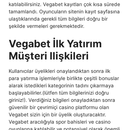
katılabilirsiniz. Vegabet kayıtları çok kısa sürede
tamamlandı. Oyuncuların sitenin kayıt sayfasına
ulaştıklarında gerekli tüm bilgileri doğru bir
şekilde vermeleri gerekmektedir.
Vegabet İlk Yatırım
Müşteri Ilişkileri
Kullanıcılar üyelikleri onaylandıktan sonra ilk
para yatırma işlemleriyle birlikte çeşitli bonuslar
alarak istedikleri kategorinin tadını çıkarmaya
başlayabilirler.(lütfen tüm bilgilerinizi doğru
giriniz!). Verdiğiniz bilgileri onayladıktan sonra
güvenilir bir çevrimiçi casino platformu olan
Vegabet sizin için bir üyelik oluşturacaktır.
Vegabet aracılığıyla spor bahisleri ve casino
oyunlarına katılabilir ve potansiyel olarak önemli