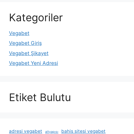
Kategoriler
Vegabet
Vegabet Giriş
Vegabet Şikayet
Vegabet Yeni Adresi
Etiket Bulutu
adresi vegabet
bahis sitesi vegabet
altyapısı