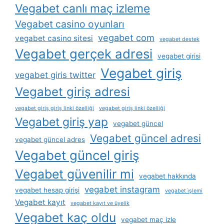
Vegabet canlı maç izleme
Vegabet casino oyunları
vegabet com
vegabet casino sitesi
vegabet destek
Vegabet gerçek adresi
vegabet girisi
Vegabet giriş
vegabet giris twitter
Vegabet giriş adresi
vegabet giriş giriş linki özelliği
vegabet giriş linki özelliği
Vegabet giriş yap
vegabet güncel
Vegabet güncel adresi
vegabet güncel adres
Vegabet güncel giriş
Vegabet güvenilir mi
vegabet hakkında
vegabet instagram
vegabet hesap girişi
vegabet i̇şlemi
Vegabet kayıt
vegabet kayıt ve üyelik
Vegabet kaç oldu
vegabet maç izle