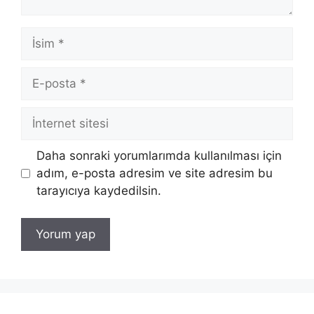
İsim
E-
posta
İnternet
sitesi
Daha sonraki yorumlarımda kullanılması için
adım, e-posta adresim ve site adresim bu
tarayıcıya kaydedilsin.