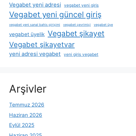
Vegabet yeni adresi
vegabet yeni giris
Vegabet yeni güncel giriş
vegabet yeni sanal bahis girişimi
vegabet çevrimiçi
vegabet üye
Vegabet şikayet
vegabet üyelik
Vegabet şikayetvar
yeni adresi vegabet
yeni giris vegabet
Arşivler
Temmuz 2026
Haziran 2026
Eylül 2025
Haziran 2025