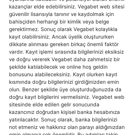
kazançlar elde edebilirsiniz. Vegabet web sitesi
güvenilir lisansıyla tanınır ve kaydolmak için
bahisçiden herhangi bir kimlik veya belge
gerektirmez. Sonuç olarak Vegabet kolaylıkla
kayıt olabilirsiniz. Ancak üyelik oluştururken
dikkate alınması gereken birkaç önemli faktör
vardır. Kayıt işlemi sırasında bilgilerinizi eksiksiz
ve doğru vererek Vegabet daha zahmetsiz bir
şekilde katılabilecek ve online hoş geldin
bonusunu alabileceksiniz. Kayıt olurken kayıt
kısmında doğru bilgilerinizi girdiğinizden emin
olun. Benzer şekilde üye oluşturduğunuzda da
doğru kayıt bilgilerini vermelisiniz. Vegabet web
sitesinde elde edilen gelir sonucunda
kazancınız doğrudan kişisel banka hesabınıza
yatırılacaktır. Sonuç olarak, banka bilgilerinizi
not etmeniz ve hakkınız olan parayı aldığınızdan
emin olmanız çok önemlidir. Bu adımları takip