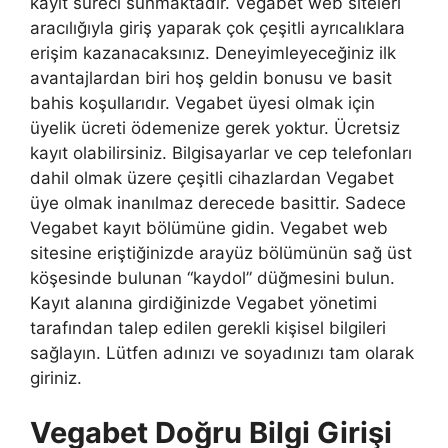
kayıt süreci sunmaktadır. Vegabet web siteleri
aracılığıyla giriş yaparak çok çeşitli ayrıcalıklara
erişim kazanacaksınız. Deneyimleyeceğiniz ilk
avantajlardan biri hoş geldin bonusu ve basit
bahis koşullarıdır. Vegabet üyesi olmak için
üyelik ücreti ödemenize gerek yoktur. Ücretsiz
kayıt olabilirsiniz. Bilgisayarlar ve cep telefonları
dahil olmak üzere çeşitli cihazlardan Vegabet
üye olmak inanılmaz derecede basittir. Sadece
Vegabet kayıt bölümüne gidin. Vegabet web
sitesine eriştiğinizde arayüz bölümünün sağ üst
köşesinde bulunan “kaydol” düğmesini bulun.
Kayıt alanına girdiğinizde Vegabet yönetimi
tarafından talep edilen gerekli kişisel bilgileri
sağlayın. Lütfen adınızı ve soyadınızı tam olarak
giriniz.
Vegabet Doğru Bilgi Girişi