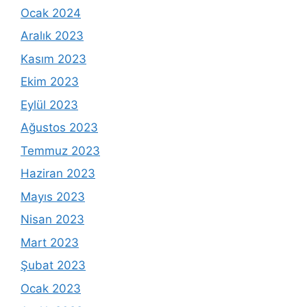
Ocak 2024
Aralık 2023
Kasım 2023
Ekim 2023
Eylül 2023
Ağustos 2023
Temmuz 2023
Haziran 2023
Mayıs 2023
Nisan 2023
Mart 2023
Şubat 2023
Ocak 2023