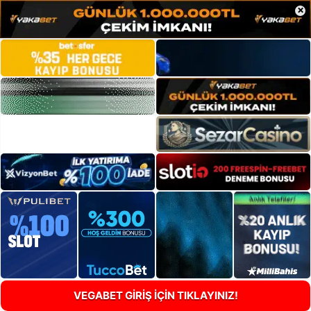
×
VEGABET GİRİŞ İÇİN TIKLAYINIZ!