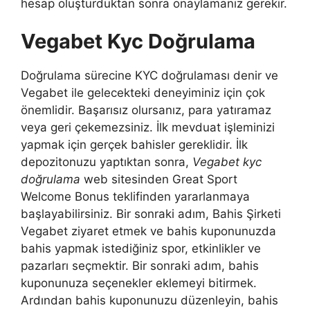
hesap oluşturduktan sonra onaylamanız gerekir.
Vegabet Kyc Doğrulama
Doğrulama sürecine KYC doğrulaması denir ve
Vegabet ile gelecekteki deneyiminiz için çok
önemlidir. Başarısız olursanız, para yatıramaz
veya geri çekemezsiniz. İlk mevduat işleminizi
yapmak için gerçek bahisler gereklidir. İlk
depozitonuzu yaptıktan sonra,
Vegabet kyc
doğrulama
web sitesinden Great Sport
Welcome Bonus teklifinden yararlanmaya
başlayabilirsiniz. Bir sonraki adım, Bahis Şirketi
Vegabet ziyaret etmek ve bahis kuponunuzda
bahis yapmak istediğiniz spor, etkinlikler ve
pazarları seçmektir. Bir sonraki adım, bahis
kuponunuza seçenekler eklemeyi bitirmek.
Ardından bahis kuponunuzu düzenleyin, bahis