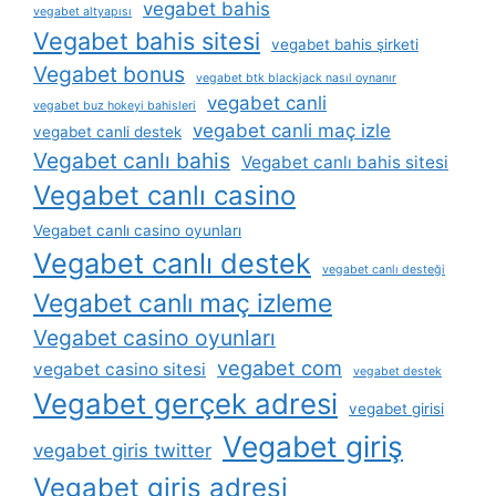
vegabet bahis
vegabet altyapısı
Vegabet bahis sitesi
vegabet bahis şirketi
Vegabet bonus
vegabet btk blackjack nasıl oynanır
vegabet canli
vegabet buz hokeyi bahisleri
vegabet canli maç izle
vegabet canli destek
Vegabet canlı bahis
Vegabet canlı bahis sitesi
Vegabet canlı casino
Vegabet canlı casino oyunları
Vegabet canlı destek
vegabet canlı desteği
Vegabet canlı maç izleme
Vegabet casino oyunları
vegabet com
vegabet casino sitesi
vegabet destek
Vegabet gerçek adresi
vegabet girisi
Vegabet giriş
vegabet giris twitter
Vegabet giriş adresi