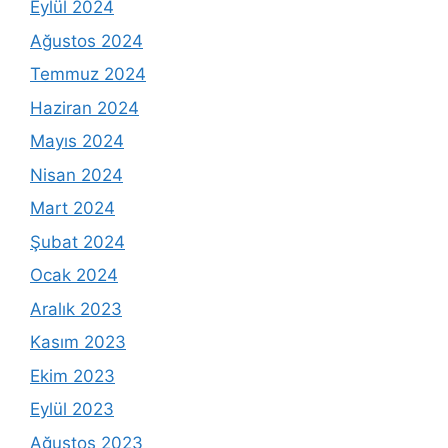
Eylül 2024
Ağustos 2024
Temmuz 2024
Haziran 2024
Mayıs 2024
Nisan 2024
Mart 2024
Şubat 2024
Ocak 2024
Aralık 2023
Kasım 2023
Ekim 2023
Eylül 2023
Ağustos 2023