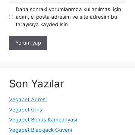
Daha sonraki yorumlarımda kullanılması için
adım, e-posta adresim ve site adresim bu
tarayıcıya kaydedilsin.
Son Yazılar
Vegabet Adresi
Vegabet Giriş
Vegabet Bonus Kampanyası
Vegabet Blackjack Güveni