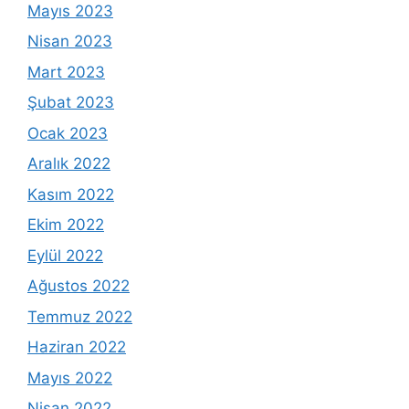
Mayıs 2023
Nisan 2023
Mart 2023
Şubat 2023
Ocak 2023
Aralık 2022
Kasım 2022
Ekim 2022
Eylül 2022
Ağustos 2022
Temmuz 2022
Haziran 2022
Mayıs 2022
Nisan 2022