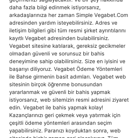
daha fazla bilgi edinmek istiyorsanız,
arkadaşlarınıza her zaman Simple Vegabet.Com
adresinden yardım isteyebilirsiniz. Adres ve
iletişim bilgileri gibi tüm resmi şirket ayrıntılarını
kayıtlı Vegabet adresinden bulabilirsiniz.
Vegabet sitesine katılarak, gereksiz gecikmeler
olmadan güvenli ve sorunsuz bir bahis
deneyimine sahip olabilirsiniz. Size en iyisini ve
başarıyı diliyoruz. Vegabet Ödeme Yöntemleri
ile Bahse girmenin basit adımları. Vegabet web
sitesinin birçok öğrenme bonusundan
yararlanmak ve güvenli bir bahis yapmak
istiyorsanız, web sitemizin resmi adresini ziyaret
edin. Vegabet ile bahis yapmak kolay!
Kazançlarınızı geri çekmek veya yatırmak için
çeşitli ödeme yöntemleri arasından seçim
yapabilirsiniz. Paranızı koyduktan sonra, web