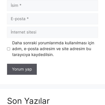
İsim
E-
posta
İnternet
sitesi
Daha sonraki yorumlarımda kullanılması için
adım, e-posta adresim ve site adresim bu
tarayıcıya kaydedilsin.
Son Yazılar