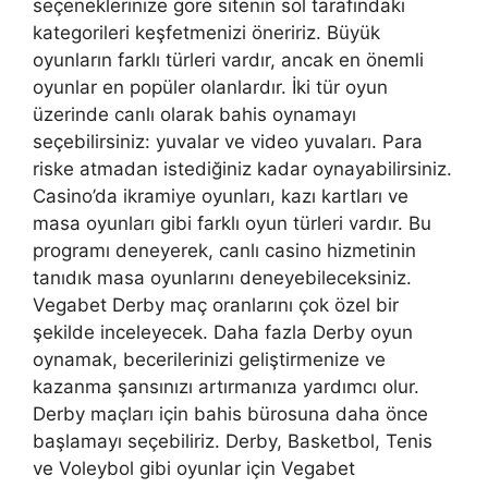
seçeneklerinize göre sitenin sol tarafındaki
kategorileri keşfetmenizi öneririz. Büyük
oyunların farklı türleri vardır, ancak en önemli
oyunlar en popüler olanlardır. İki tür oyun
üzerinde canlı olarak bahis oynamayı
seçebilirsiniz: yuvalar ve video yuvaları. Para
riske atmadan istediğiniz kadar oynayabilirsiniz.
Casino’da ikramiye oyunları, kazı kartları ve
masa oyunları gibi farklı oyun türleri vardır. Bu
programı deneyerek, canlı casino hizmetinin
tanıdık masa oyunlarını deneyebileceksiniz.
Vegabet Derby maç oranlarını çok özel bir
şekilde inceleyecek. Daha fazla Derby oyun
oynamak, becerilerinizi geliştirmenize ve
kazanma şansınızı artırmanıza yardımcı olur.
Derby maçları için bahis bürosuna daha önce
başlamayı seçebiliriz. Derby, Basketbol, Tenis
ve Voleybol gibi oyunlar için Vegabet