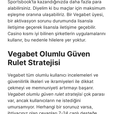
Sportsbook’ta kazandığınızda daha fazla para
alabilirsiniz. Diyelim ki bu maçlar için maksimum
eşleşme oranına ulaşabiliriz. Bir Vegabet üyesi,
bir aktivasyon sorunu durumunda lisansla
iletişime geçerek lisansla iletişime geçebilir.
Casino kısmı iyi bilinen şirketlerin uygulamalarını
kullanır, bu nedenle hilelere yer yoktur.
Vegabet Olumlu Güven
Rulet Stratejisi
Vegabet tüm olumlu kullanıcı incelemeleri ve
güvenilirlik ilkeleri ve ikramiyeleri ile dikkat
çekmeyi ve memnuniyeti artırmayı başarır.
Vegabet olumlu güven rulet stratejisi
çok parası
var, ancak kullanıcıların ne istediğini
umursamıyor. Herhangi bir sorunuz varsa,
ihtiyacınız olan cevapları 7-24 canlı desteğe