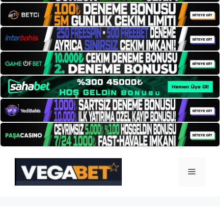
İçeriğe
atla
Menü