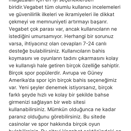
biridir.Vegabet tüm olumlu kullanıcı incelemeleri
ve güvenilirlik ilkeleri ve ikramiyeleri ile dikkat
çekmeyi ve memnuniyeti artırmayı başarır.
Vegabet çok parası var, ancak kullanıcıların ne
istediğini umursamıyor. Herhangi bir sorunuz
varsa, ihtiyacınız olan cevapları 7-24 canlı
desteğe bulabilirsiniz. Kullanıcıların bahis
koymasını ve oyunların tadını çıkarmasını kolay
ve kullanışlı hale getiren birçok özelliğe sahiptir.
Birçok spor popülerdir. Avrupa ve Güney
Amerika’da spor için birçok bahis seçeneğimiz
var. Yeni şeyler denemek istiyorsanız, birçok
farklı şeyde hızlı ve kolay bir şekilde bahse
girmenizi sağlayan bir web sitesi
kullanabilirsiniz. Mümkün olduğunca ne kadar
paranız olduğunu görebilirsiniz. Bu sitede
casinolar ve spor hakkında birçok oyun