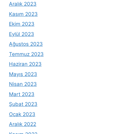
Aralık 2023
Kasım 2023
Ekim 2023
Eylül 2023
Ağustos 2023
Temmuz 2023
Haziran 2023
Mayıs 2023
Nisan 2023
Mart 2023
Şubat 2023
Ocak 2023
Aralık 2022