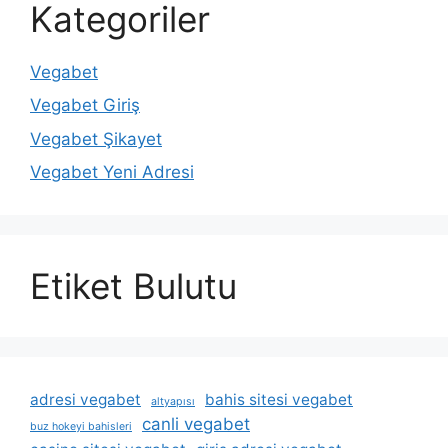
Kategoriler
Vegabet
Vegabet Giriş
Vegabet Şikayet
Vegabet Yeni Adresi
Etiket Bulutu
adresi vegabet
bahis sitesi vegabet
altyapısı
canli vegabet
buz hokeyi bahisleri