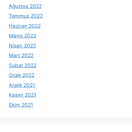
Ağustos 2022
Temmuz 2022
Haziran 2022
Mayıs 2022
Nisan 2022
Mart 2022
Şubat 2022
Ocak 2022
Aralık 2021
Kasım 2021
Ekim 2021