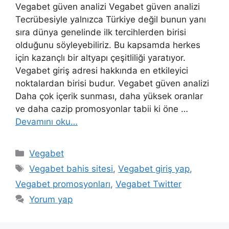
Vegabet güven analizi Vegabet güven analizi
Tecrübesiyle yalnızca Türkiye değil bunun yanı
sıra dünya genelinde ilk tercihlerden birisi
olduğunu söyleyebiliriz. Bu kapsamda herkes
için kazançlı bir altyapı çeşitliliği yaratıyor.
Vegabet giriş adresi hakkında en etkileyici
noktalardan birisi budur. Vegabet güven analizi
Daha çok içerik sunması, daha yüksek oranlar
ve daha cazip promosyonlar tabii ki öne …
Devamını oku…
Kategoriler
Vegabet
Etiketler
Vegabet bahis sitesi
,
Vegabet giriş yap
,
Vegabet promosyonları
,
Vegabet Twitter
Yorum yap