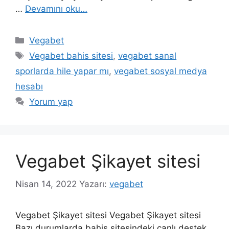
…
Devamını oku…
Kategoriler
Vegabet
Etiketler
Vegabet bahis sitesi
,
vegabet sanal
sporlarda hile yapar mı
,
vegabet sosyal medya
hesabı
Yorum yap
Vegabet Şikayet sitesi
Nisan 14, 2022
Yazarı:
vegabet
Vegabet Şikayet sitesi Vegabet Şikayet sitesi
Bazı durumlarda bahis sitesindeki canlı destek