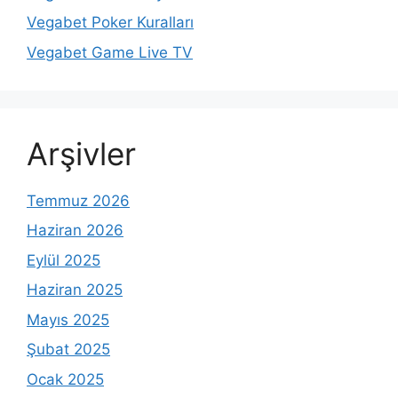
Vegabet Poker Kuralları
Vegabet Game Live TV
Arşivler
Temmuz 2026
Haziran 2026
Eylül 2025
Haziran 2025
Mayıs 2025
Şubat 2025
Ocak 2025