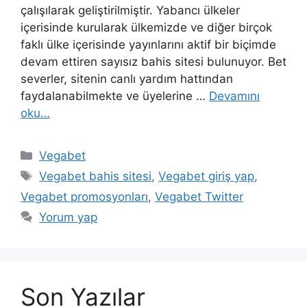
çalışılarak geliştirilmiştir. Yabancı ülkeler
içerisinde kurularak ülkemizde ve diğer birçok
faklı ülke içerisinde yayınlarını aktif bir biçimde
devam ettiren sayısız bahis sitesi bulunuyor. Bet
severler, sitenin canlı yardım hattından
faydalanabilmekte ve üyelerine …
Devamını
oku…
Kategoriler
Vegabet
Etiketler
Vegabet bahis sitesi
,
Vegabet giriş yap
,
Vegabet promosyonları
,
Vegabet Twitter
Yorum yap
Son Yazılar