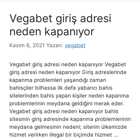
Vegabet giriş adresi
neden kapanıyor
Kasım 6, 2021
Yazarı:
vegabet
Vegabet giriş adresi neden kapanıyor Vegabet
giriş adresi neden kapanıyor Giriş adreslerinde
kapanma problemleri yaşandığı zaman
bahisçiler bilhassa ilk defa yabancı bahis
sitelerinden bahis yapan kişiler neden kapanma
problemlerinin meydana geldiğini merak eder.
Vegabet giriş adresi neden kapanıyor bahis
sitesinin giriş adresinde kapanma problemlerinin
meydana gelmesinin nedeni; sitenin ülkemizde
hizmet verirken illegal bir biçimde hizmet …