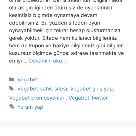
olma prosedürleri Bahis sitesi tüm bilgileri aktif
olarak girdiğinden ötürü siz de oyunlarınızı
kesintisiz biçimde oynamaya devam
edebilirsiniz. Bu yüzden siteden oyun
oynayabilmek için tekrar hesap oluşturmanıza
gerek yoktur. Sitede hem kullanıcı bilgileriniz
hem de kupon ve bakiye bilgileriniz gibi bilgiler
kusursuz biçimde güncel adrese taşınmakta ve
en iyi …
Devamını oku…
Kategoriler
Vegabet
Etiketler
Vegabet bahis sitesi
,
Vegabet giriş yap
,
Vegabet promosyonları
,
Vegabet Twitter
Yorum yap