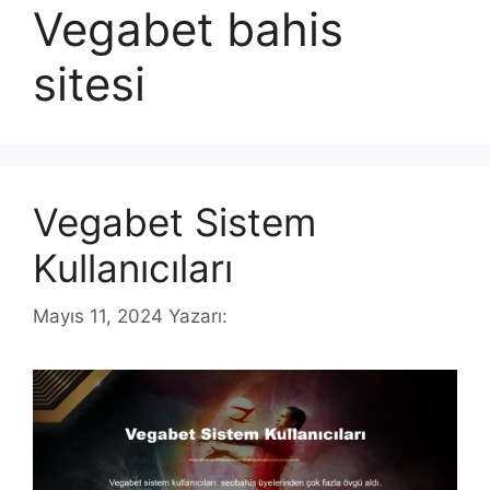
Vegabet bahis
sitesi
Vegabet Sistem
Kullanıcıları
Mayıs 11, 2024
Yazarı: