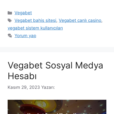
Kategoriler
Vegabet
Etiketler
Vegabet bahis sitesi
,
Vegabet canlı casino
,
vegabet sistem kullanıcıları
Yorum yap
Vegabet Sosyal Medya
Hesabı
Kasım 29, 2023
Yazarı: