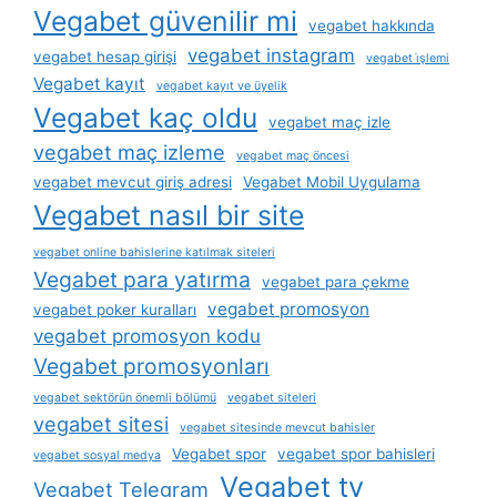
Vegabet güvenilir mi
vegabet hakkında
vegabet instagram
vegabet hesap girişi
vegabet i̇şlemi
Vegabet kayıt
vegabet kayıt ve üyelik
Vegabet kaç oldu
vegabet maç izle
vegabet maç izleme
vegabet maç öncesi
vegabet mevcut giriş adresi
Vegabet Mobil Uygulama
Vegabet nasıl bir site
vegabet online bahislerine katılmak siteleri
Vegabet para yatırma
vegabet para çekme
vegabet promosyon
vegabet poker kuralları
vegabet promosyon kodu
Vegabet promosyonları
vegabet sektörün önemli bölümü
vegabet siteleri
vegabet sitesi
vegabet sitesinde mevcut bahisler
Vegabet spor
vegabet spor bahisleri
vegabet sosyal medya
Vegabet tv
Vegabet Telegram