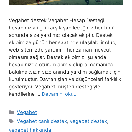
Vegabet destek Vegabet Hesap Desteği,
hesabınızla ilgili karşılaşabileceğiniz her türlü
sorunda size yardımcı olacak ekiptir. Destek
ekibimize günün her saatinde ulaşılabilir olup,
web sitemizde yardımın her zaman mevcut
olmasını sağlar. Destek ekibimiz, şu anda
hesabınızda oturum açmış olup olmamanıza
bakılmaksızın size anında yardım sağlamak için
kurulmuştur. Davranışları ve düşünceleri farklılık
gösteriyor. Vegabet müşteri desteğiyle
kendilerine …
Devamını oku…
Kategoriler
Vegabet
Etiketler
Vegabet canlı destek
,
vegabet destek
,
vegabet hakkında