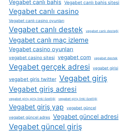
Vegabet canlı bahis
Vegabet canlı bahis sitesi
Vegabet canlı casino
Vegabet canlı casino oyunları
Vegabet canlı destek
vegabet canlı desteği
Vegabet canlı maç izleme
Vegabet casino oyunları
vegabet com
vegabet casino sitesi
vegabet destek
Vegabet gerçek adresi
vegabet girisi
Vegabet giriş
vegabet giris twitter
Vegabet giriş adresi
vegabet giriş giriş linki özelliği
vegabet giriş linki özelliği
Vegabet giriş yap
vegabet güncel
Vegabet güncel adresi
vegabet güncel adres
Vegabet güncel giriş