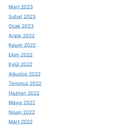
Mart 2023
Şubat 2023
Ocak 2023
Aralık 2022
Kasım 2022
Ekim 2022
Eylül 2022
Ağustos 2022
Temmuz 2022
Haziran 2022
Mayıs 2022
Nisan 2022
Mart 2022