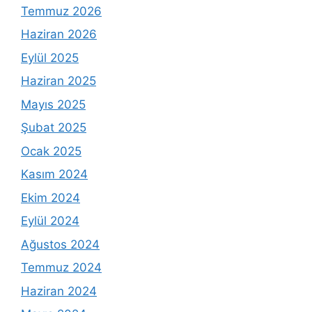
Temmuz 2026
Haziran 2026
Eylül 2025
Haziran 2025
Mayıs 2025
Şubat 2025
Ocak 2025
Kasım 2024
Ekim 2024
Eylül 2024
Ağustos 2024
Temmuz 2024
Haziran 2024