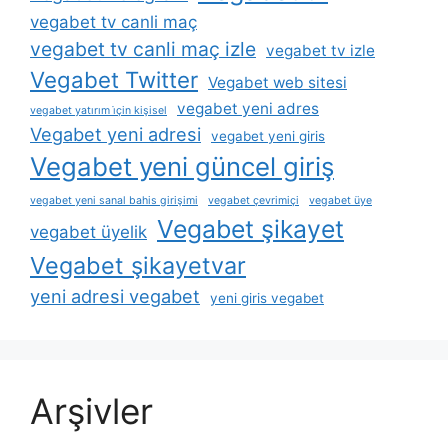
vegabet tv canli maç
vegabet tv canli maç izle
vegabet tv izle
Vegabet Twitter
Vegabet web sitesi
vegabet yeni adres
vegabet yatırım i̇çin kişisel
Vegabet yeni adresi
vegabet yeni giris
Vegabet yeni güncel giriş
vegabet yeni sanal bahis girişimi
vegabet çevrimiçi
vegabet üye
Vegabet şikayet
vegabet üyelik
Vegabet şikayetvar
yeni adresi vegabet
yeni giris vegabet
Arşivler