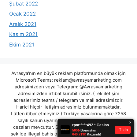
Şubat 2022
Ocak 2022
Aralık 2021
Kasım 2021
Ekim 2021
Avrasya'nın en büyük reklam platformunda olmak için
Microsoft Teams:
reklam@avrasyamarketing.com
adresimizden veya Telegram: @Avrasyamarketing
adresimizden irtibat kurabilirsiniz. (Tek iletişim
adreslerimiz teams / telegram ve mail adresimizdir.
Harici hiçbir iletişim adresimiz bulunmamaktadır.
Lütfen itibar etmeyiniz.) Türkiye yasalarına göre 7258
sayılı kanun uyarınca yasa dışı bahis oynamanın
cezaları mevcuttur. Şu an bulunduğunuz site hiç bir
şekilde illegal bahis oyunları oynatmıyor ve oynamaya