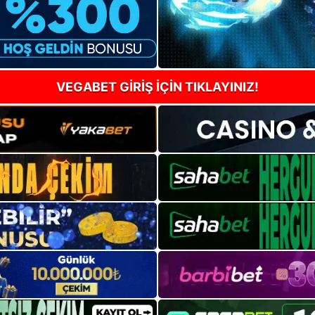
VEGABET GİRİŞ İÇİN TIKLAYINIZ!