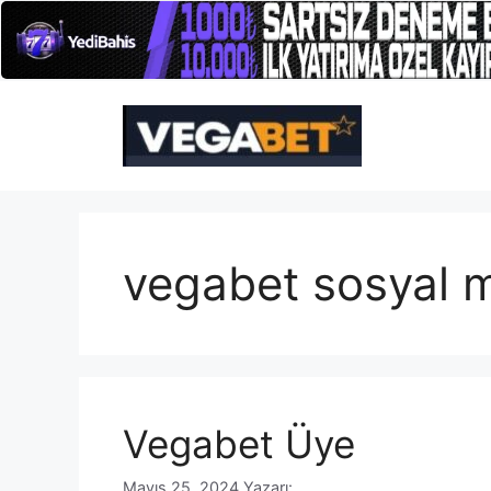
İçeriğe
atla
vegabet sosyal 
Vegabet Üye
Mayıs 25, 2024
Yazarı: