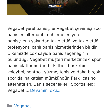
Vegabet yerel bahisçiler Vegabet çevrimiçi spor
bahisleri alternatifi muhtemelen yerel
bahisçilerin yakından takip ettiği ve takip ettiği
profesyonel canlı bahis hizmetlerinden biridir.
Ülkemizde çok sayıda bahis seçeneğinin
bulunduğu Vegabet müşteri merkezindeki spor
bahis platformudur: b. Futbol, ​​basketbol, ​​
voleybol, hentbol, ​​yüzme, tenis ve daha birçok
spor dalına katılım mümkündür. Farklı casino
alternatifleri. Bahis seçenekleri. SportsField:
Vegabet …
Devamını oku…
Kategoriler
Vegabet