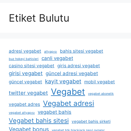
Etiket Bulutu
adresi vegabet
bahis sitesi vegabet
altyapısı
canli vegabet
buz hokeyi bahisleri
casino sitesi vegabet
giris adresi vegabet
girisi vegabet
güncel adresi vegabet
kayit vegabet
güncel vegabet
mobil vegabet
Vegabet
twitter vegabet
vegabet abonelik
Vegabet adresi
vegabet adres
vegabet bahis
vegabet altyapısı
Vegabet bahis sitesi
vegabet bahis şirketi
Vegabet bonus
vegabet btk blackjack nasıl oynanır