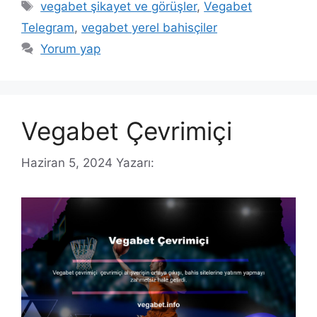
Etiketler
vegabet şikayet ve görüşler
,
Vegabet
Telegram
,
vegabet yerel bahisçiler
Yorum yap
Vegabet Çevrimiçi
Haziran 5, 2024
Yazarı: