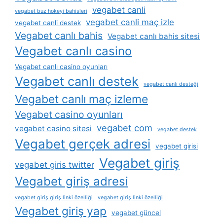
vegabet canli
vegabet buz hokeyi bahisleri
vegabet canli maç izle
vegabet canli destek
Vegabet canlı bahis
Vegabet canlı bahis sitesi
Vegabet canlı casino
Vegabet canlı casino oyunları
Vegabet canlı destek
vegabet canlı desteği
Vegabet canlı maç izleme
Vegabet casino oyunları
vegabet com
vegabet casino sitesi
vegabet destek
Vegabet gerçek adresi
vegabet girisi
Vegabet giriş
vegabet giris twitter
Vegabet giriş adresi
vegabet giriş giriş linki özelliği
vegabet giriş linki özelliği
Vegabet giriş yap
vegabet güncel