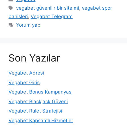
Etiketler
vegabet güvenilir bir site mi
,
vegabet spor
bahisleri
,
Vegabet Telegram
Yorum yap
Son Yazılar
Vegabet Adresi
Vegabet Giriş
Vegabet Bonus Kampanyası
Vegabet Blackjack Güveni
Vegabet Rulet Stratejisi
Vegabet Kapsamlı Hizmetler