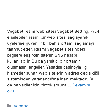
Vegabet resmi web sitesi Vegabet Betting, 7/24
erişilebilen resmi bir web sitesi sağlayarak
üyelerine güvenilir bir bahis ortamı sağlamayı
taahhüt eder. Resmi Vegabet sitesindeki
bilgilere erişirken sitenin SNS hesabı
kullanılabilir. Bu da yanıltıcı bir ortamın
oluşmasını engeller. Yasadışı casinoyla ilgili
hizmetler sunan web sitelerinin adres değişikliği
sisteminden yararlandığına inanılmaktadır. Bu
da bahisçiler için birçok soruna …
Devamını
oku…
Kategoriler
Vegabet