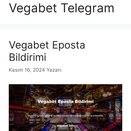
Vegabet Telegram
Vegabet Eposta
Bildirimi
Kasım 16, 2024
Yazarı: