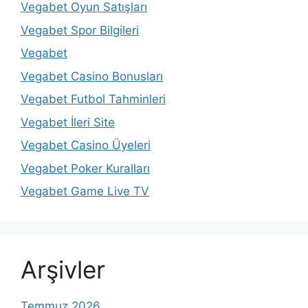
Vegabet Oyun Satışları
Vegabet Spor Bilgileri
Vegabet
Vegabet Casino Bonusları
Vegabet Futbol Tahminleri
Vegabet İleri Site
Vegabet Casino Üyeleri
Vegabet Poker Kuralları
Vegabet Game Live TV
Arşivler
Temmuz 2026