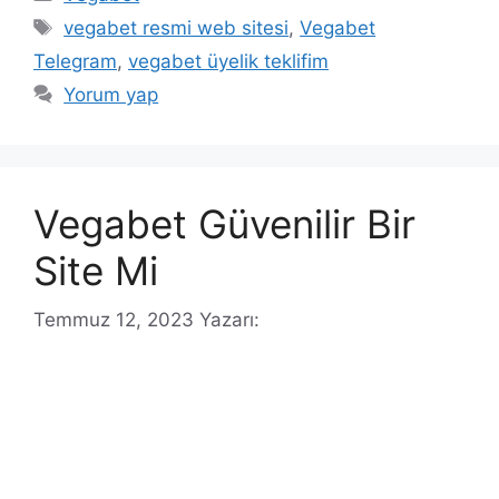
Etiketler
vegabet resmi web sitesi
,
Vegabet
Telegram
,
vegabet üyelik teklifim
Yorum yap
Vegabet Güvenilir Bir
Site Mi
Temmuz 12, 2023
Yazarı: