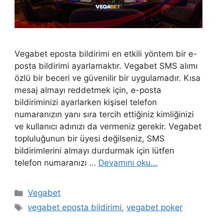
Vegabet eposta bildirimi en etkili yöntem bir e-
posta bildirimi ayarlamaktır. Vegabet SMS alımı
özlü bir beceri ve güvenilir bir uygulamadır. Kısa
mesaj almayı reddetmek için, e-posta
bildiriminizi ayarlarken kişisel telefon
numaranızın yanı sıra tercih ettiğiniz kimliğinizi
ve kullanıcı adınızı da vermeniz gerekir. Vegabet
topluluğunun bir üyesi değilseniz, SMS
bildirimlerini almayı durdurmak için lütfen
telefon numaranızı …
Devamını oku…
Kategoriler
Vegabet
Etiketler
vegabet eposta bildirimi
,
vegabet poker