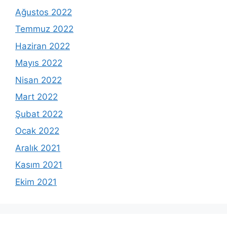
Ağustos 2022
Temmuz 2022
Haziran 2022
Mayıs 2022
Nisan 2022
Mart 2022
Şubat 2022
Ocak 2022
Aralık 2021
Kasım 2021
Ekim 2021