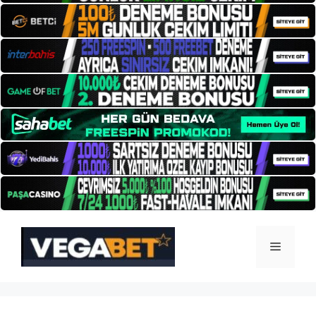
İçeriğe
atla
Menü