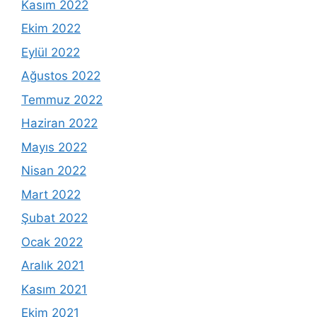
Kasım 2022
Ekim 2022
Eylül 2022
Ağustos 2022
Temmuz 2022
Haziran 2022
Mayıs 2022
Nisan 2022
Mart 2022
Şubat 2022
Ocak 2022
Aralık 2021
Kasım 2021
Ekim 2021