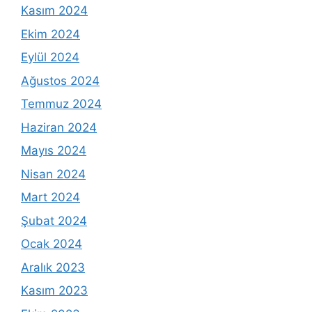
Kasım 2024
Ekim 2024
Eylül 2024
Ağustos 2024
Temmuz 2024
Haziran 2024
Mayıs 2024
Nisan 2024
Mart 2024
Şubat 2024
Ocak 2024
Aralık 2023
Kasım 2023