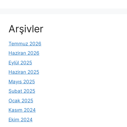
Arşivler
Temmuz 2026
Haziran 2026
Eylül 2025
Haziran 2025
Mayıs 2025
Şubat 2025
Ocak 2025
Kasım 2024
Ekim 2024