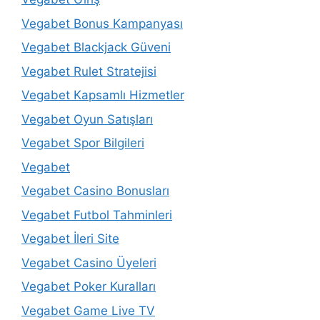
Vegabet Bonus Kampanyası
Vegabet Blackjack Güveni
Vegabet Rulet Stratejisi
Vegabet Kapsamlı Hizmetler
Vegabet Oyun Satışları
Vegabet Spor Bilgileri
Vegabet
Vegabet Casino Bonusları
Vegabet Futbol Tahminleri
Vegabet İleri Site
Vegabet Casino Üyeleri
Vegabet Poker Kuralları
Vegabet Game Live TV