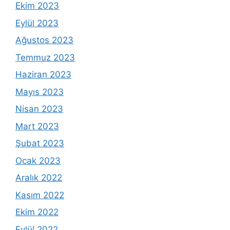
Ekim 2023
Eylül 2023
Ağustos 2023
Temmuz 2023
Haziran 2023
Mayıs 2023
Nisan 2023
Mart 2023
Şubat 2023
Ocak 2023
Aralık 2022
Kasım 2022
Ekim 2022
Eylül 2022