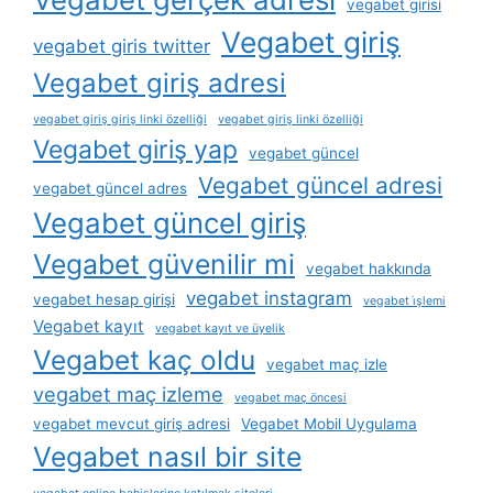
vegabet girisi
Vegabet giriş
vegabet giris twitter
Vegabet giriş adresi
vegabet giriş giriş linki özelliği
vegabet giriş linki özelliği
Vegabet giriş yap
vegabet güncel
Vegabet güncel adresi
vegabet güncel adres
Vegabet güncel giriş
Vegabet güvenilir mi
vegabet hakkında
vegabet instagram
vegabet hesap girişi
vegabet i̇şlemi
Vegabet kayıt
vegabet kayıt ve üyelik
Vegabet kaç oldu
vegabet maç izle
vegabet maç izleme
vegabet maç öncesi
vegabet mevcut giriş adresi
Vegabet Mobil Uygulama
Vegabet nasıl bir site