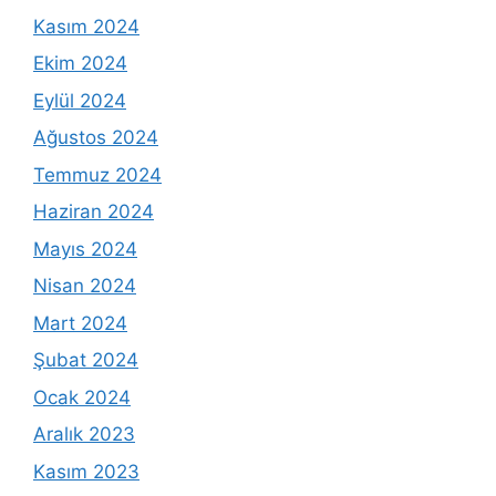
Kasım 2024
Ekim 2024
Eylül 2024
Ağustos 2024
Temmuz 2024
Haziran 2024
Mayıs 2024
Nisan 2024
Mart 2024
Şubat 2024
Ocak 2024
Aralık 2023
Kasım 2023