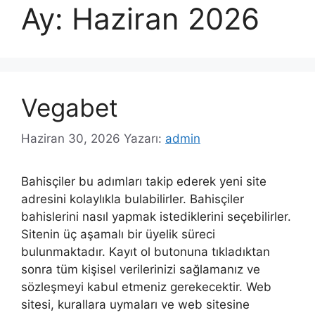
Ay:
Haziran 2026
Vegabet
Haziran 30, 2026
Yazarı:
admin
Bahisçiler bu adımları takip ederek yeni site
adresini kolaylıkla bulabilirler. Bahisçiler
bahislerini nasıl yapmak istediklerini seçebilirler.
Sitenin üç aşamalı bir üyelik süreci
bulunmaktadır. Kayıt ol butonuna tıkladıktan
sonra tüm kişisel verilerinizi sağlamanız ve
sözleşmeyi kabul etmeniz gerekecektir. Web
sitesi, kurallara uymaları ve web sitesine