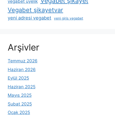
Vegabet şikayet
vegabet üyelik
Vegabet şikayetvar
yeni adresi vegabet
yeni giris vegabet
Arşivler
Temmuz 2026
Haziran 2026
Eylül 2025
Haziran 2025
Mayıs 2025
Şubat 2025
Ocak 2025