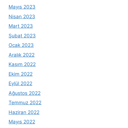
Mayıs 2023
Nisan 2023
Mart 2023
Şubat 2023
Ocak 2023
Aralık 2022
Kasım 2022
Ekim 2022
Eylül 2022
Ağustos 2022
Temmuz 2022
Haziran 2022
Mayıs 2022