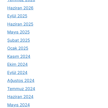
Haziran 2026
Eylül 2025
Haziran 2025
Mayıs 2025
Şubat 2025
Ocak 2025
Kasım 2024
Ekim 2024
Eylül 2024
Ağustos 2024
Temmuz 2024
Haziran 2024
Mayıs 2024