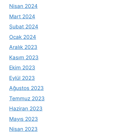
Nisan 2024
Mart 2024
Şubat 2024
Ocak 2024
Aralık 2023
Kasım 2023
Ekim 2023
Eylül 2023
Ağustos 2023
Temmuz 2023
Haziran 2023
Mayıs 2023
Nisan 2023