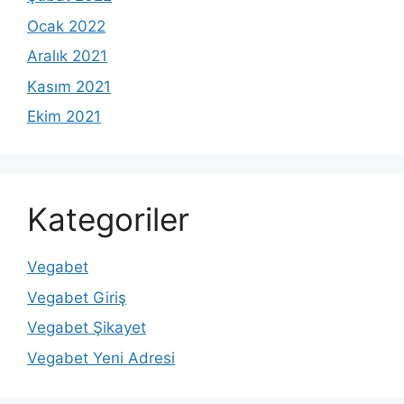
Ocak 2022
Aralık 2021
Kasım 2021
Ekim 2021
Kategoriler
Vegabet
Vegabet Giriş
Vegabet Şikayet
Vegabet Yeni Adresi