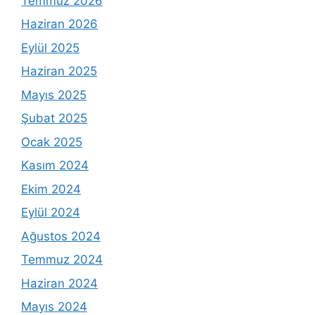
Temmuz 2026
Haziran 2026
Eylül 2025
Haziran 2025
Mayıs 2025
Şubat 2025
Ocak 2025
Kasım 2024
Ekim 2024
Eylül 2024
Ağustos 2024
Temmuz 2024
Haziran 2024
Mayıs 2024