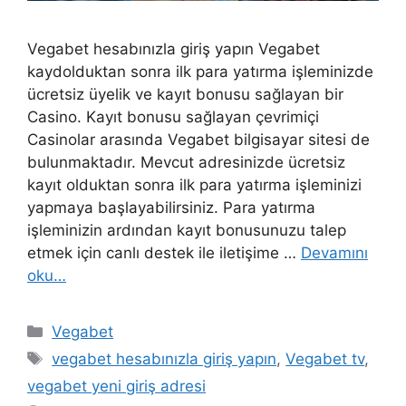
Vegabet hesabınızla giriş yapın Vegabet
kaydolduktan sonra ilk para yatırma işleminizde
ücretsiz üyelik ve kayıt bonusu sağlayan bir
Casino. Kayıt bonusu sağlayan çevrimiçi
Casinolar arasında Vegabet bilgisayar sitesi de
bulunmaktadır. Mevcut adresinizde ücretsiz
kayıt olduktan sonra ilk para yatırma işleminizi
yapmaya başlayabilirsiniz. Para yatırma
işleminizin ardından kayıt bonusunuzu talep
etmek için canlı destek ile iletişime …
Devamını
oku…
Kategoriler
Vegabet
Etiketler
vegabet hesabınızla giriş yapın
,
Vegabet tv
,
vegabet yeni giriş adresi