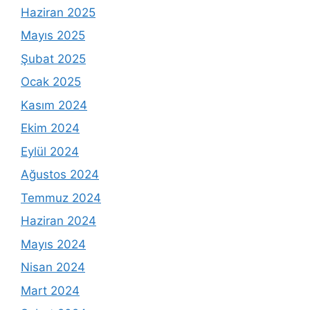
Haziran 2025
Mayıs 2025
Şubat 2025
Ocak 2025
Kasım 2024
Ekim 2024
Eylül 2024
Ağustos 2024
Temmuz 2024
Haziran 2024
Mayıs 2024
Nisan 2024
Mart 2024