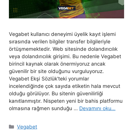
Vegabet kullanıcı deneyimi üyelik kayıt işlemi
sırasında verilen bilgiler transfer bilgileriyle
örtüşmemektedir. Web sitesinde dolandırıcılık
veya dolandırıcılık girişimi. Bu nedenle Vegabet
birincil kaynak olarak önermiyoruz ancak
güvenilir bir site olduğunu vurguluyoruz.
Vegabet Ekşi Sözlük’teki yorumlar
incelendiğinde çok sayıda etiketin hala mevcut
olduğu görülüyor. Bu sitenin güvenilirliği
kanıtlanmıştır. Nispeten yeni bir bahis platformu
olmasına rağmen sunduğu …
Devamını oku…
Kategoriler
Vegabet