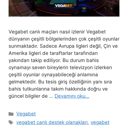
Vegabet canlı maçları nasıl izlenir Vegabet
dünyanın çeşitli bölgelerinden çok çeşitli oyunlar
sunmaktadır. Sadece Avrupa ligleri değil, Çin ve
Amerika ligleri de taraftarlar tarafından
yakından takip ediliyor. Bu durum bahis
oynamayı seven bireylerin televizyon izlerken
çeşitli oyunlar oynayabileceği anlamına
gelmektedir. Bu tesis giriş özelliğinin yanı sıra
bahis tutkunlarına takım hakkında doğru ve
güncel bilgiler de …
Devamını oku…
Kategoriler
Vegabet
Etiketler
vegabet canlı destek olanakları
,
vegabet