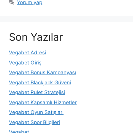
Yorum yap
Son Yazılar
Vegabet Adresi
Vegabet Giriş
Vegabet Bonus Kampanyası
Vegabet Blackjack Güveni
Vegabet Rulet Stratejisi
Vegabet Kapsamlı Hizmetler
Vegabet Oyun Satışları
Vegabet Spor Bilgileri
Vegabet