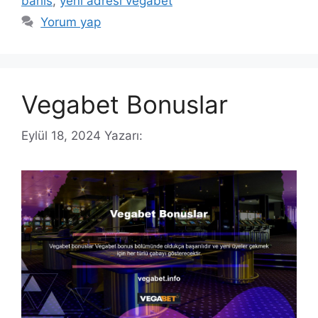
bahis
,
yeni adresi vegabet
Yorum yap
Vegabet Bonuslar
Eylül 18, 2024
Yazarı: