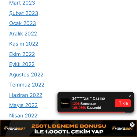
Mart 2023
Şubat 2023
Ocak 2023
Aralık 2022
Kasım 2022
Ekim 2022
Eylül 2022
Ağustos 2022
Temmuz 2022
Haziran 2022
Mayıs 2022
Nisan 2022
×
Mart 2022
Şubat 2022