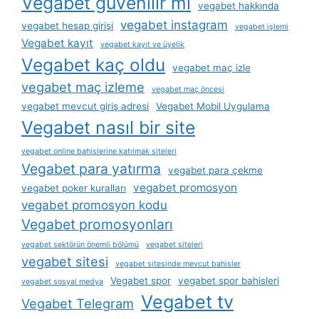
Vegabet güvenilir mi
vegabet hakkında
vegabet instagram
vegabet hesap girişi
vegabet i̇şlemi
Vegabet kayıt
vegabet kayıt ve üyelik
Vegabet kaç oldu
vegabet maç izle
vegabet maç izleme
vegabet maç öncesi
vegabet mevcut giriş adresi
Vegabet Mobil Uygulama
Vegabet nasıl bir site
vegabet online bahislerine katılmak siteleri
Vegabet para yatırma
vegabet para çekme
vegabet promosyon
vegabet poker kuralları
vegabet promosyon kodu
Vegabet promosyonları
vegabet sektörün önemli bölümü
vegabet siteleri
vegabet sitesi
vegabet sitesinde mevcut bahisler
Vegabet spor
vegabet spor bahisleri
vegabet sosyal medya
Vegabet tv
Vegabet Telegram