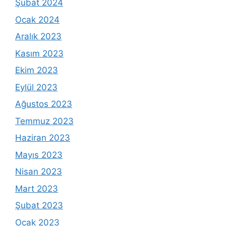
Şubat 2024
Ocak 2024
Aralık 2023
Kasım 2023
Ekim 2023
Eylül 2023
Ağustos 2023
Temmuz 2023
Haziran 2023
Mayıs 2023
Nisan 2023
Mart 2023
Şubat 2023
Ocak 2023