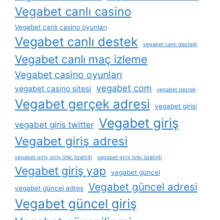
Vegabet canlı casino
Vegabet canlı casino oyunları
Vegabet canlı destek
vegabet canlı desteği
Vegabet canlı maç izleme
Vegabet casino oyunları
vegabet com
vegabet casino sitesi
vegabet destek
Vegabet gerçek adresi
vegabet girisi
Vegabet giriş
vegabet giris twitter
Vegabet giriş adresi
vegabet giriş giriş linki özelliği
vegabet giriş linki özelliği
Vegabet giriş yap
vegabet güncel
Vegabet güncel adresi
vegabet güncel adres
Vegabet güncel giriş