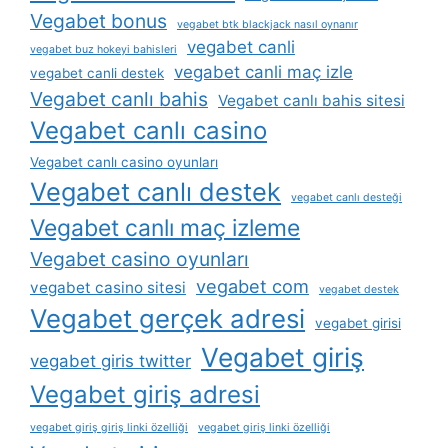
Vegabet bonus
vegabet btk blackjack nasıl oynanır
vegabet canli
vegabet buz hokeyi bahisleri
vegabet canli maç izle
vegabet canli destek
Vegabet canlı bahis
Vegabet canlı bahis sitesi
Vegabet canlı casino
Vegabet canlı casino oyunları
Vegabet canlı destek
vegabet canlı desteği
Vegabet canlı maç izleme
Vegabet casino oyunları
vegabet com
vegabet casino sitesi
vegabet destek
Vegabet gerçek adresi
vegabet girisi
Vegabet giriş
vegabet giris twitter
Vegabet giriş adresi
vegabet giriş giriş linki özelliği
vegabet giriş linki özelliği