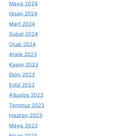
Mayıs 2024
Nisan 2024
Mart 2024
Şubat 2024
Ocak 2024
Aralık 2023
Kasım 2023
Ekim 2023
Eylül 2023
Ağustos 2023
Temmuz 2023
Haziran 2023
Mayıs 2023
Nisan 2023