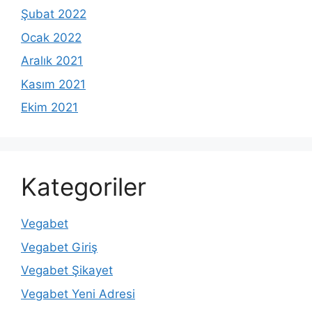
Şubat 2022
Ocak 2022
Aralık 2021
Kasım 2021
Ekim 2021
Kategoriler
Vegabet
Vegabet Giriş
Vegabet Şikayet
Vegabet Yeni Adresi