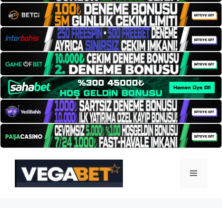
İçeriğe
atla
Menü