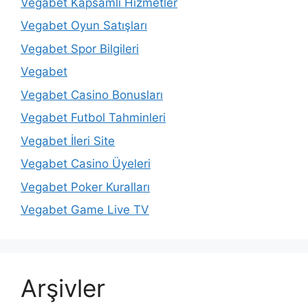
Vegabet Kapsamlı Hizmetler
Vegabet Oyun Satışları
Vegabet Spor Bilgileri
Vegabet
Vegabet Casino Bonusları
Vegabet Futbol Tahminleri
Vegabet İleri Site
Vegabet Casino Üyeleri
Vegabet Poker Kuralları
Vegabet Game Live TV
Arşivler