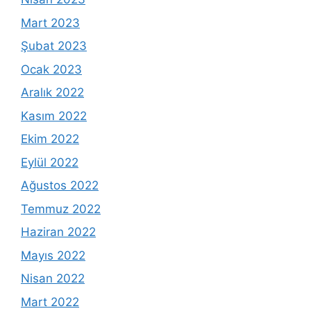
Mart 2023
Şubat 2023
Ocak 2023
Aralık 2022
Kasım 2022
Ekim 2022
Eylül 2022
Ağustos 2022
Temmuz 2022
Haziran 2022
Mayıs 2022
Nisan 2022
Mart 2022