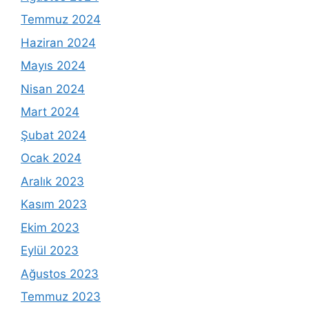
Temmuz 2024
Haziran 2024
Mayıs 2024
Nisan 2024
Mart 2024
Şubat 2024
Ocak 2024
Aralık 2023
Kasım 2023
Ekim 2023
Eylül 2023
Ağustos 2023
Temmuz 2023