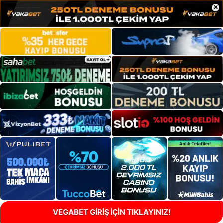
×
VEGABET GİRİŞ İÇİN TIKLAYINIZ!