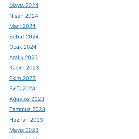
Mayıs 2024
Nisan 2024
Mart 2024
Şubat 2024
Ocak 2024
Aralık 2023
Kasım 2023
Ekim 2023
Eylül 2023
Ağustos 2023
Temmuz 2023
Haziran 2023
Mayıs 2023