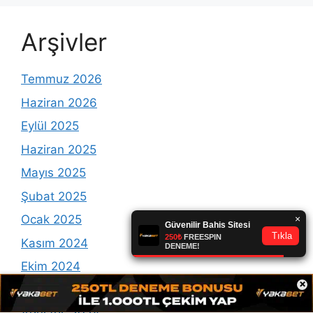
Arşivler
Temmuz 2026
Haziran 2026
Eylül 2025
Haziran 2025
Mayıs 2025
Şubat 2025
Ocak 2025
Kasım 2024
Ekim 2024
×
Eylül 2024