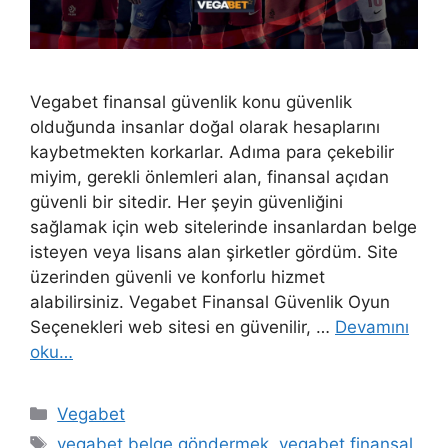
Vegabet finansal güvenlik konu güvenlik
olduğunda insanlar doğal olarak hesaplarını
kaybetmekten korkarlar. Adıma para çekebilir
miyim, gerekli önlemleri alan, finansal açıdan
güvenli bir sitedir. Her şeyin güvenliğini
sağlamak için web sitelerinde insanlardan belge
isteyen veya lisans alan şirketler gördüm. Site
üzerinden güvenli ve konforlu hizmet
alabilirsiniz. Vegabet Finansal Güvenlik Oyun
Seçenekleri web sitesi en güvenilir, …
Devamını
oku…
Kategoriler
Vegabet
Etiketler
vegabet belge göndermek
,
vegabet finansal