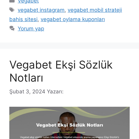
Vegabet
Etiketler
vegabet instagram
,
vegabet mobil strateji
bahis sitesi
,
vegabet oylama kuponları
Yorum yap
Vegabet Ekşi Sözlük
Notları
Şubat 3, 2024
Yazarı: