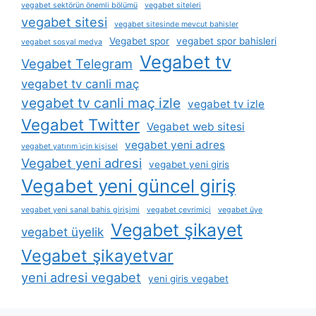
vegabet sektörün önemli bölümü
vegabet siteleri
vegabet sitesi
vegabet sitesinde mevcut bahisler
Vegabet spor
vegabet spor bahisleri
vegabet sosyal medya
Vegabet tv
Vegabet Telegram
vegabet tv canli maç
vegabet tv canli maç izle
vegabet tv izle
Vegabet Twitter
Vegabet web sitesi
vegabet yeni adres
vegabet yatırım i̇çin kişisel
Vegabet yeni adresi
vegabet yeni giris
Vegabet yeni güncel giriş
vegabet yeni sanal bahis girişimi
vegabet çevrimiçi
vegabet üye
Vegabet şikayet
vegabet üyelik
Vegabet şikayetvar
yeni adresi vegabet
yeni giris vegabet