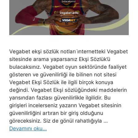
Vegabet ekşi sözlük notları i̇nternetteki Vegabet
sitesinde arama yaparsanız Ekşi Sözlük’ü
bulacaksınız. Vegabet oyun sektöründe faaliyet
gösteren ve güvenilirliği ile bilinen not sitesi
Vegabet Ekşi Sözlük ile ilgili birçok konuya
değindi. Vegabet Ekşi sözlüğündeki maddelerin
yarısından fazlası güvenilirlikle ilgilidir. Bu
girişleri incelerseniz yazarın Vegabet sitesinin
güvenilirliğini artıran bir giriş olduğunu
göreceksiniz. Siz de gönül rahatlığıyla …
Devamını oku…