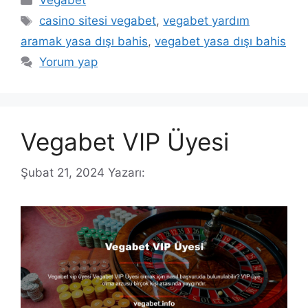
Vegabet
Etiketler
casino sitesi vegabet
,
vegabet yardım
aramak yasa dışı bahis
,
vegabet yasa dışı bahis
Yorum yap
Vegabet VIP Üyesi
Şubat 21, 2024
Yazarı: