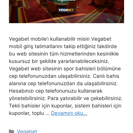
Vegabet mobile’ı kullanabilir misin Vegabet
mobil giriş talimatlarını takip ettiğiniz takdirde
bu web sitesinin tüm hizmetlerinden kesinlikle
kusursuz bir şekilde yararlanabileceksiniz.
Vegabet web sitesinin spor bahisleri bölümüne
cep telefonunuzdan ulaşabilirsiniz. Canlı bahis
alanına cep telefonunuzdan da ulaşabilirsiniz.
Hesabınızı cep telefonunuzu kullanarak
yönetebilirsiniz. Para yatırabilir ve çekebilirsiniz.
Tekli bahisler için kuponlar, sistem bahisleri için
kuponlar, toplu …
Devamını oku…
Kategoriler
Vegabet