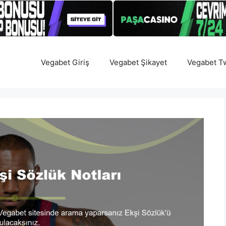
Vegabet Giriş
Vegabet Şikayet
Vegabet Tw