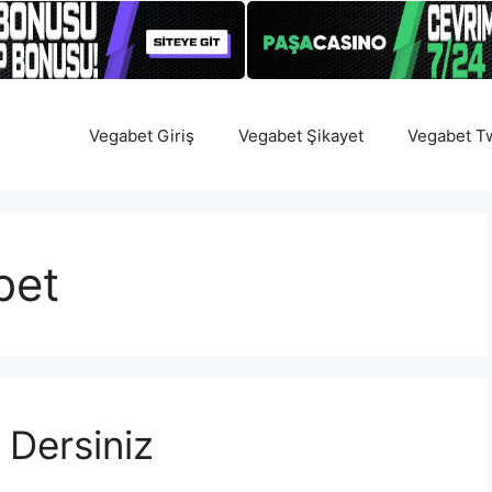
Vegabet Giriş
Vegabet Şikayet
Vegabet Tw
bet
 Dersiniz