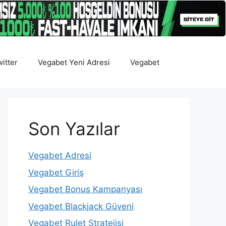
itter
Vegabet Yeni Adresi
Vegabet
Son Yazılar
Vegabet Adresi
Vegabet Giriş
Vegabet Bonus Kampanyası
Vegabet Blackjack Güveni
Vegabet Rulet Stratejisi