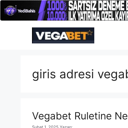
İçeriğe
atla
giris adresi vega
Vegabet Ruletine Ne
Şubat 1, 2025
Yazarı: