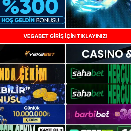
VEGABET GİRİŞ İÇİN TIKLAYINIZ!