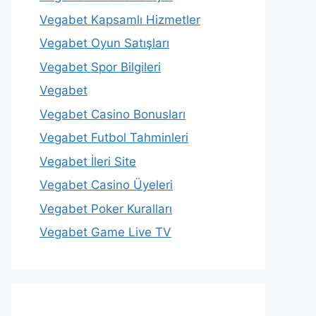
Vegabet Kapsamlı Hizmetler
Vegabet Oyun Satışları
Vegabet Spor Bilgileri
Vegabet
Vegabet Casino Bonusları
Vegabet Futbol Tahminleri
Vegabet İleri Site
Vegabet Casino Üyeleri
Vegabet Poker Kuralları
Vegabet Game Live TV