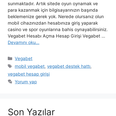
sunmaktadır. Artık sitede oyun oynamak ve
para kazanmak için bilgisayarınızın başında
beklemenize gerek yok. Nerede olursanız olun
mobil cihazınızdan hesabınıza giriş yaparak
casino ve spor oyunlarına bahis oynayabilirsiniz.
Vegabet Hesabı Açma Hesap Girişi Vegabet …
Devamını oku…
Kategoriler
Vegabet
Etiketler
mobil vegabet
,
vegabet destek hattı
,
vegabet hesap girişi
Yorum yap
Son Yazılar