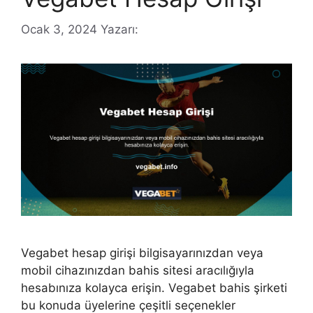
Ocak 3, 2024
Yazarı:
Vegabet hesap girişi bilgisayarınızdan veya
mobil cihazınızdan bahis sitesi aracılığıyla
hesabınıza kolayca erişin. Vegabet bahis şirketi
bu konuda üyelerine çeşitli seçenekler