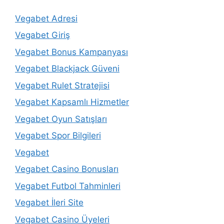
Vegabet Adresi
Vegabet Giriş
Vegabet Bonus Kampanyası
Vegabet Blackjack Güveni
Vegabet Rulet Stratejisi
Vegabet Kapsamlı Hizmetler
Vegabet Oyun Satışları
Vegabet Spor Bilgileri
Vegabet
Vegabet Casino Bonusları
Vegabet Futbol Tahminleri
Vegabet İleri Site
Vegabet Casino Üyeleri