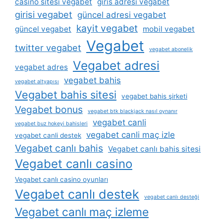
casino sitesi vegabet
giris adresi vegabet
girisi vegabet
güncel adresi vegabet
kayit vegabet
güncel vegabet
mobil vegabet
Vegabet
twitter vegabet
vegabet abonelik
Vegabet adresi
vegabet adres
vegabet bahis
vegabet altyapısı
Vegabet bahis sitesi
vegabet bahis şirketi
Vegabet bonus
vegabet btk blackjack nasıl oynanır
vegabet canli
vegabet buz hokeyi bahisleri
vegabet canli maç izle
vegabet canli destek
Vegabet canlı bahis
Vegabet canlı bahis sitesi
Vegabet canlı casino
Vegabet canlı casino oyunları
Vegabet canlı destek
vegabet canlı desteği
Vegabet canlı maç izleme