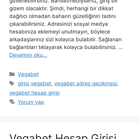
güvenebilirsiniz. Bahsetmediyseniz, giriş bir
gizem olacaktır. Şimdi, herhangi bir dikkat
dağıtıcı olmadan baharın güzelliğinin tadını
çıkarabilirsiniz. Adresinizi sosyal medya
hesabınıza eklemeyi unutmayın, böylece
arkadaşlarınız sizi kolayca bulabilir. Sağlanan
bağlantıları tıklayarak kolayca bulabilirsiniz. …
Devamını oku…
Kategoriler
Vegabet
Etiketler
girisi vegabet
,
vegabet adres gecikmesi
,
vegabet hesap girişi
Yorum yap
Vegabet Hesap Girişi