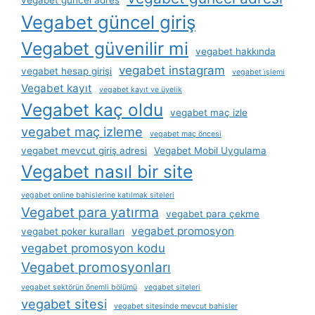
Vegabet güncel giriş
Vegabet güvenilir mi
vegabet hakkında
vegabet instagram
vegabet hesap girişi
vegabet i̇şlemi
Vegabet kayıt
vegabet kayıt ve üyelik
Vegabet kaç oldu
vegabet maç izle
vegabet maç izleme
vegabet maç öncesi
vegabet mevcut giriş adresi
Vegabet Mobil Uygulama
Vegabet nasıl bir site
vegabet online bahislerine katılmak siteleri
Vegabet para yatırma
vegabet para çekme
vegabet promosyon
vegabet poker kuralları
vegabet promosyon kodu
Vegabet promosyonları
vegabet sektörün önemli bölümü
vegabet siteleri
vegabet sitesi
vegabet sitesinde mevcut bahisler