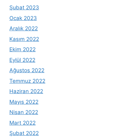
Şubat 2023
Ocak 2023
Aralık 2022
Kasım 2022
Ekim 2022
Eylül 2022
Ağustos 2022
Temmuz 2022
Haziran 2022
Mayıs 2022
Nisan 2022
Mart 2022
Şubat 2022