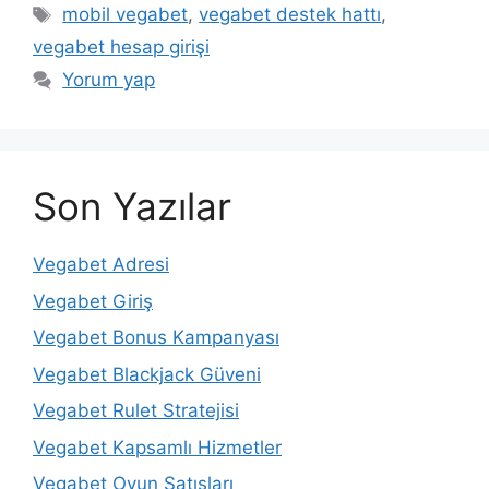
Etiketler
mobil vegabet
,
vegabet destek hattı
,
vegabet hesap girişi
Yorum yap
Son Yazılar
Vegabet Adresi
Vegabet Giriş
Vegabet Bonus Kampanyası
Vegabet Blackjack Güveni
Vegabet Rulet Stratejisi
Vegabet Kapsamlı Hizmetler
Vegabet Oyun Satışları