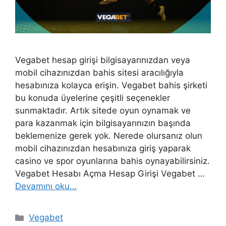
Vegabet hesap girişi bilgisayarınızdan veya
mobil cihazınızdan bahis sitesi aracılığıyla
hesabınıza kolayca erişin. Vegabet bahis şirketi
bu konuda üyelerine çeşitli seçenekler
sunmaktadır. Artık sitede oyun oynamak ve
para kazanmak için bilgisayarınızın başında
beklemenize gerek yok. Nerede olursanız olun
mobil cihazınızdan hesabınıza giriş yaparak
casino ve spor oyunlarına bahis oynayabilirsiniz.
Vegabet Hesabı Açma Hesap Girişi Vegabet …
Devamını oku…
Kategoriler
Vegabet