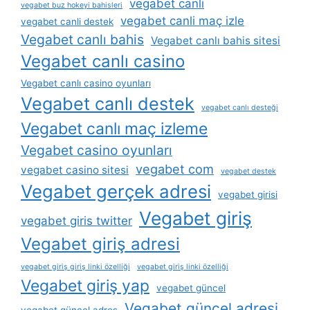
vegabet canli
vegabet buz hokeyi bahisleri
vegabet canli maç izle
vegabet canli destek
Vegabet canlı bahis
Vegabet canlı bahis sitesi
Vegabet canlı casino
Vegabet canlı casino oyunları
Vegabet canlı destek
vegabet canlı desteği
Vegabet canlı maç izleme
Vegabet casino oyunları
vegabet com
vegabet casino sitesi
vegabet destek
Vegabet gerçek adresi
vegabet girisi
Vegabet giriş
vegabet giris twitter
Vegabet giriş adresi
vegabet giriş giriş linki özelliği
vegabet giriş linki özelliği
Vegabet giriş yap
vegabet güncel
Vegabet güncel adresi
vegabet güncel adres