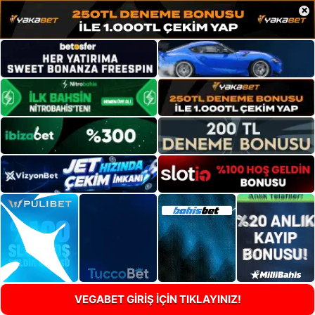
×
VEGABET GİRİŞ İÇİN TIKLAYINIZ!