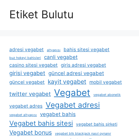
Etiket Bulutu
adresi vegabet
bahis sitesi vegabet
altyapısı
canli vegabet
buz hokeyi bahisleri
casino sitesi vegabet
giris adresi vegabet
girisi vegabet
güncel adresi vegabet
kayit vegabet
güncel vegabet
mobil vegabet
Vegabet
twitter vegabet
vegabet abonelik
Vegabet adresi
vegabet adres
vegabet bahis
vegabet altyapısı
Vegabet bahis sitesi
vegabet bahis şirketi
Vegabet bonus
vegabet btk blackjack nasıl oynanır