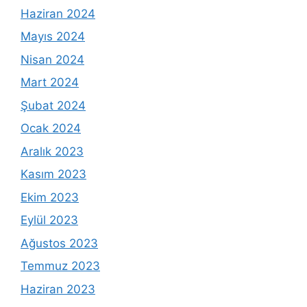
Haziran 2024
Mayıs 2024
Nisan 2024
Mart 2024
Şubat 2024
Ocak 2024
Aralık 2023
Kasım 2023
Ekim 2023
Eylül 2023
Ağustos 2023
Temmuz 2023
Haziran 2023