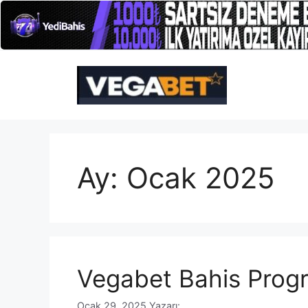
İçeriğe
atla
Ay:
Ocak 2025
Vegabet Bahis Prog
Ocak 29, 2025
Yazarı: