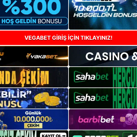
VEGABET GİRİŞ İÇİN TIKLAYINIZ!