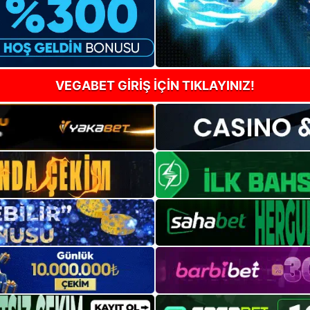
VEGABET GİRİŞ İÇİN TIKLAYINIZ!