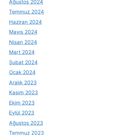
Ağustos 2024
Temmuz 2024
Haziran 2024
Mayıs 2024
Nisan 2024
Mart 2024
Şubat 2024
Ocak 2024
Aralık 2023
Kasım 2023
Ekim 2023
Eylül 2023
Ağustos 2023
Temmuz 2023