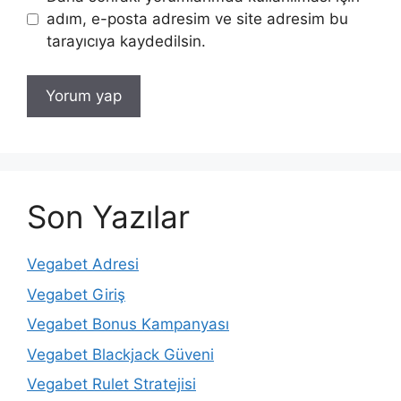
adım, e-posta adresim ve site adresim bu
tarayıcıya kaydedilsin.
Son Yazılar
Vegabet Adresi
Vegabet Giriş
Vegabet Bonus Kampanyası
Vegabet Blackjack Güveni
Vegabet Rulet Stratejisi