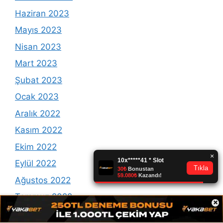
Haziran 2023
Mayıs 2023
Nisan 2023
Mart 2023
Şubat 2023
Ocak 2023
Aralık 2022
Kasım 2022
Ekim 2022
Eylül 2022
Ağustos 2022
Temmuz 2022
×
Haziran 2022