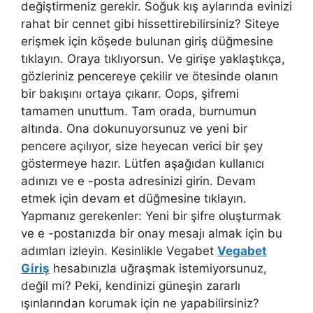
değiştirmeniz gerekir. Soğuk kış aylarında evinizi
rahat bir cennet gibi hissettirebilirsiniz? Siteye
erişmek için köşede bulunan giriş düğmesine
tıklayın. Oraya tıklıyorsun. Ve girişe yaklaştıkça,
gözleriniz pencereye çekilir ve ötesinde olanın
bir bakışını ortaya çıkarır. Oops, şifremi
tamamen unuttum. Tam orada, burnumun
altında. Ona dokunuyorsunuz ve yeni bir
pencere açılıyor, size heyecan verici bir şey
göstermeye hazır. Lütfen aşağıdan kullanıcı
adınızı ve e -posta adresinizi girin. Devam
etmek için devam et düğmesine tıklayın.
Yapmanız gerekenler: Yeni bir şifre oluşturmak
ve e -postanızda bir onay mesajı almak için bu
adımları izleyin. Kesinlikle Vegabet
Vegabet
Giriş
hesabınızla uğraşmak istemiyorsunuz,
değil mi? Peki, kendinizi güneşin zararlı
ışınlarından korumak için ne yapabilirsiniz?