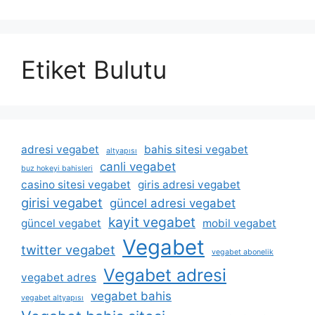
Etiket Bulutu
adresi vegabet
bahis sitesi vegabet
altyapısı
canli vegabet
buz hokeyi bahisleri
casino sitesi vegabet
giris adresi vegabet
girisi vegabet
güncel adresi vegabet
kayit vegabet
güncel vegabet
mobil vegabet
Vegabet
twitter vegabet
vegabet abonelik
Vegabet adresi
vegabet adres
vegabet bahis
vegabet altyapısı