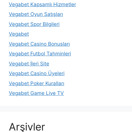
Vegabet Kapsamlı Hizmetler
Vegabet Oyun Satışları
Vegabet Spor Bilgileri
Vegabet
Vegabet Casino Bonusları
Vegabet Futbol Tahminleri
Vegabet İleri Site
Vegabet Casino Üyeleri
Vegabet Poker Kuralları
Vegabet Game Live TV
Arşivler