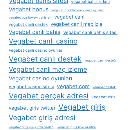
Vegabet bahis sitesi
vegabet bahis şirketi
Vegabet bonus
vegabet btk blackjack nasıl oynanır
vegabet canli
vegabet buz hokeyi bahisleri
vegabet canli maç izle
vegabet canli destek
Vegabet canlı bahis
Vegabet canlı bahis sitesi
Vegabet canlı casino
Vegabet canlı casino oyunları
Vegabet canlı destek
vegabet canlı desteği
Vegabet canlı maç izleme
Vegabet casino oyunları
vegabet com
vegabet casino sitesi
vegabet destek
Vegabet gerçek adresi
vegabet girisi
Vegabet giriş
vegabet giris twitter
Vegabet giriş adresi
vegabet giriş giriş linki özelliği
vegabet giriş linki özelliği