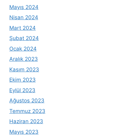
Mayıs 2024
Nisan 2024
Mart 2024
Şubat 2024
Ocak 2024
Aralık 2023
Kasım 2023
Ekim 2023
Eylül 2023
Ağustos 2023
Temmuz 2023
Haziran 2023
Mayıs 2023