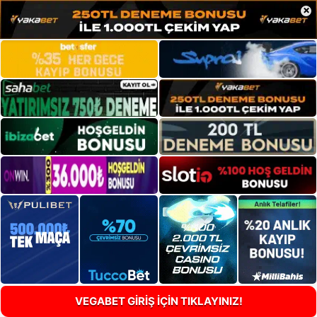
×
VEGABET GİRİŞ İÇİN TIKLAYINIZ!