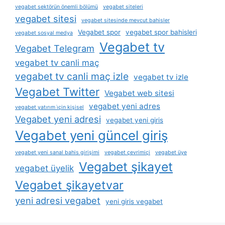
vegabet sektörün önemli bölümü
vegabet siteleri
vegabet sitesi
vegabet sitesinde mevcut bahisler
Vegabet spor
vegabet spor bahisleri
vegabet sosyal medya
Vegabet tv
Vegabet Telegram
vegabet tv canli maç
vegabet tv canli maç izle
vegabet tv izle
Vegabet Twitter
Vegabet web sitesi
vegabet yeni adres
vegabet yatırım i̇çin kişisel
Vegabet yeni adresi
vegabet yeni giris
Vegabet yeni güncel giriş
vegabet yeni sanal bahis girişimi
vegabet çevrimiçi
vegabet üye
Vegabet şikayet
vegabet üyelik
Vegabet şikayetvar
yeni adresi vegabet
yeni giris vegabet