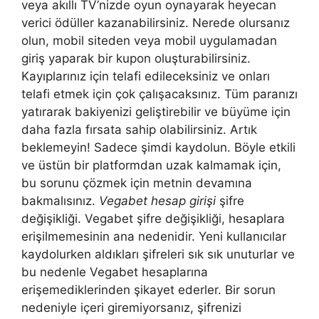
veya akıllı TV’nizde oyun oynayarak heyecan
verici ödüller kazanabilirsiniz. Nerede olursanız
olun, mobil siteden veya mobil uygulamadan
giriş yaparak bir kupon oluşturabilirsiniz.
Kayıplarınız için telafi edileceksiniz ve onları
telafi etmek için çok çalışacaksınız. Tüm paranızı
yatırarak bakiyenizi geliştirebilir ve büyüme için
daha fazla fırsata sahip olabilirsiniz. Artık
beklemeyin! Sadece şimdi kaydolun. Böyle etkili
ve üstün bir platformdan uzak kalmamak için,
bu sorunu çözmek için metnin devamına
bakmalısınız.
Vegabet hesap girişi
şifre
değişikliği. Vegabet şifre değişikliği, hesaplara
erişilmemesinin ana nedenidir. Yeni kullanıcılar
kaydolurken aldıkları şifreleri sık sık unuturlar ve
bu nedenle Vegabet hesaplarına
erişemediklerinden şikayet ederler. Bir sorun
nedeniyle içeri giremiyorsanız, şifrenizi