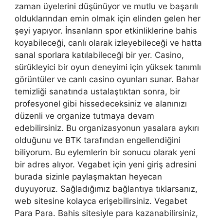
zaman üyelerini düşünüyor ve mutlu ve başarılı
olduklarından emin olmak için elinden gelen her
şeyi yapıyor. İnsanların spor etkinliklerine bahis
koyabileceği, canlı olarak izleyebileceği ve hatta
sanal sporlara katılabileceği bir yer. Casino,
sürükleyici bir oyun deneyimi için yüksek tanımlı
görüntüler ve canlı casino oyunları sunar. Bahar
temizliği sanatında ustalaştıktan sonra, bir
profesyonel gibi hissedeceksiniz ve alanınızı
düzenli ve organize tutmaya devam
edebilirsiniz. Bu organizasyonun yasalara aykırı
olduğunu ve BTK tarafından engellendiğini
biliyorum. Bu eylemlerin bir sonucu olarak yeni
bir adres alıyor. Vegabet için yeni giriş adresini
burada sizinle paylaşmaktan heyecan
duyuyoruz. Sağladığımız bağlantıya tıklarsanız,
web sitesine kolayca erişebilirsiniz. Vegabet
Para Para. Bahis sitesiyle para kazanabilirsiniz,