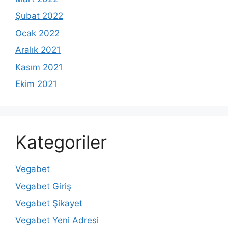
Şubat 2022
Ocak 2022
Aralık 2021
Kasım 2021
Ekim 2021
Kategoriler
Vegabet
Vegabet Giriş
Vegabet Şikayet
Vegabet Yeni Adresi