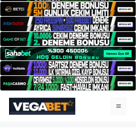
İçeriğe
atla
Menü