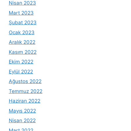
Nisan 2023
Mart 2023
Şubat 2023
Ocak 2023
Aralık 2022
Kasım 2022
Ekim 2022
Eylül 2022
Ağustos 2022
Temmuz 2022
Haziran 2022
Mayıs 2022
Nisan 2022
Mart 2022