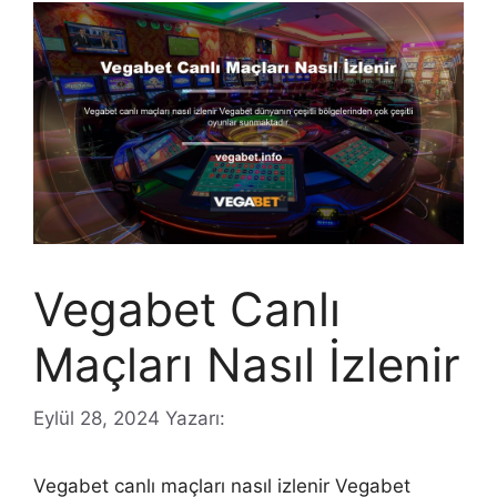
Vegabet Canlı
Maçları Nasıl İzlenir
Eylül 28, 2024
Yazarı:
Vegabet canlı maçları nasıl izlenir Vegabet