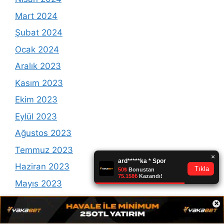
Mart 2024
Şubat 2024
Ocak 2024
Aralık 2023
Kasım 2023
Ekim 2023
Eylül 2023
Ağustos 2023
Temmuz 2023
Haziran 2023
Mayıs 2023
Nisan 2023
×
Mart 2023