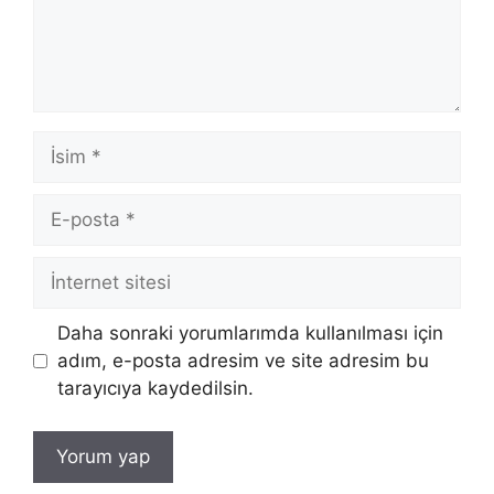
İsim
E-
posta
İnternet
sitesi
Daha sonraki yorumlarımda kullanılması için
adım, e-posta adresim ve site adresim bu
tarayıcıya kaydedilsin.