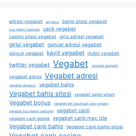
adresi vegabet
bahis sitesi vegabet
altyapısı
canli vegabet
buz hokeyi bahisleri
casino sitesi vegabet
giris adresi vegabet
girisi vegabet
güncel adresi vegabet
kayit vegabet
güncel vegabet
mobil vegabet
Vegabet
twitter vegabet
vegabet abonelik
Vegabet adresi
vegabet adres
vegabet bahis
vegabet altyapısı
Vegabet bahis sitesi
vegabet bahis şirketi
Vegabet bonus
vegabet btk blackjack nasıl oynanır
vegabet canli
vegabet buz hokeyi bahisleri
vegabet canli maç izle
vegabet canli destek
Vegabet canlı bahis
Vegabet canlı bahis sitesi
Vegabet canlı casino