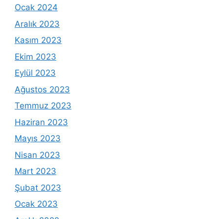
Ocak 2024
Aralık 2023
Kasım 2023
Ekim 2023
Eylül 2023
Ağustos 2023
Temmuz 2023
Haziran 2023
Mayıs 2023
Nisan 2023
Mart 2023
Şubat 2023
Ocak 2023