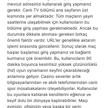
mevcut adresinizi kullanarak giriş yapmanız
gerekir. Canlı TV bölümü ana sayfanın üst
kısmında yer almaktadır. Tüm maçların yayın
saatlerine ulaşabilmek için kullanıcıların bu
bölüme giriş yapması gerekmektedir. Ancak bu
durumda dikkate alınması gereken birkaç
önemli faktör vardır. URL’ler genellikle aktarım
işlemi sırasında güncellenir. Sonuç olarak maç
başlar başlamaz giriş yapmanız ve bağlantı
kurmanız çok önemlidir. Bu, kullanıcıların 90
dakika boyunca kesintisiz yüksek çözünürlüklü
(hd) oyun oynamanın keyfini çıkarabileceği
anlamına geliyor. Casino severler artık
bilgisayarlarından ve akıllı telefonlarından canlı
spor müsabakalarını izleyebiliyorlar. Kullanıcılar
bu oyunlara katılarak kendilerini eğlence ve
keyif dolu bir dünyaya kaptırabilirler. Maçı
evinizin, ofisinizin veya başka bir yerin