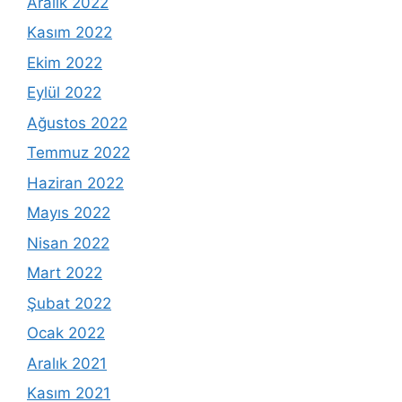
Aralık 2022
Kasım 2022
Ekim 2022
Eylül 2022
Ağustos 2022
Temmuz 2022
Haziran 2022
Mayıs 2022
Nisan 2022
Mart 2022
Şubat 2022
Ocak 2022
Aralık 2021
Kasım 2021