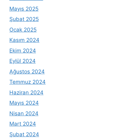
Mayıs 2025
Şubat 2025
Ocak 2025
Kasım 2024
Ekim 2024
Eylül 2024
Ağustos 2024
Temmuz 2024
Haziran 2024
Mayıs 2024
Nisan 2024
Mart 2024
Şubat 2024