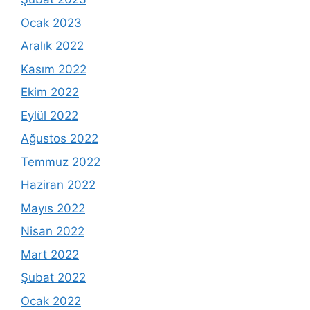
Ocak 2023
Aralık 2022
Kasım 2022
Ekim 2022
Eylül 2022
Ağustos 2022
Temmuz 2022
Haziran 2022
Mayıs 2022
Nisan 2022
Mart 2022
Şubat 2022
Ocak 2022