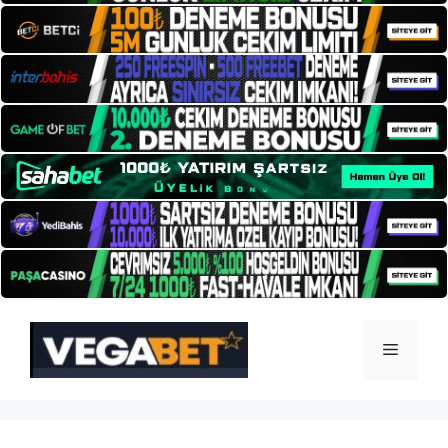
İçeriğe
atla
Menü