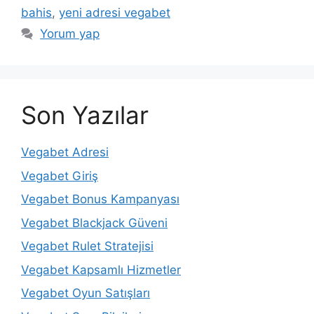
bahis
,
yeni adresi vegabet
Yorum yap
Son Yazılar
Vegabet Adresi
Vegabet Giriş
Vegabet Bonus Kampanyası
Vegabet Blackjack Güveni
Vegabet Rulet Stratejisi
Vegabet Kapsamlı Hizmetler
Vegabet Oyun Satışları