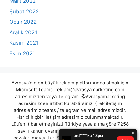
Mart 2022
Şubat 2022
Ocak 2022
Aralık 2021
Kasım 2021
Ekim 2021
Avrasya'nın en büyük reklam platformunda olmak için
Microsoft Teams:
reklam@avrasyamarketing.com
adresimizden veya Telegram: @Avrasyamarketing
adresimizden irtibat kurabilirsiniz. (Tek iletişim
adreslerimiz teams / telegram ve mail adresimizdir.
Harici hiçbir iletişim adresimiz bulunmamaktadır.
Lütfen itibar etmeyiniz.) Türkiye yasalarına göre 7258
sayılı kanun uyarınca yasa dışı bahis oynamanın
cezaları mevcuttur. Şu an bulunduğunuz site hiç bir