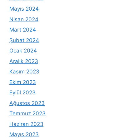
Mayıs 2024
Nisan 2024
Mart 2024
Şubat 2024
Ocak 2024
Aralık 2023
Kasım 2023
Ekim 2023
Eylül 2023
Ağustos 2023
Temmuz 2023
Haziran 2023
Mayıs 2023