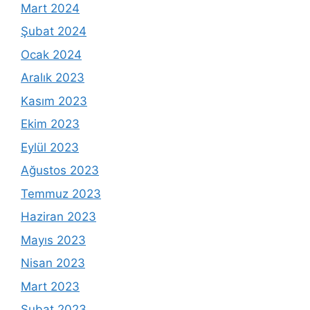
Mart 2024
Şubat 2024
Ocak 2024
Aralık 2023
Kasım 2023
Ekim 2023
Eylül 2023
Ağustos 2023
Temmuz 2023
Haziran 2023
Mayıs 2023
Nisan 2023
Mart 2023
Şubat 2023