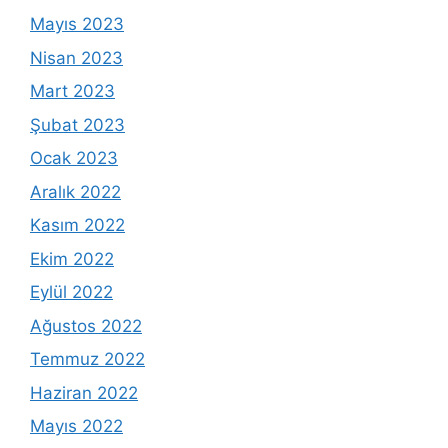
Mayıs 2023
Nisan 2023
Mart 2023
Şubat 2023
Ocak 2023
Aralık 2022
Kasım 2022
Ekim 2022
Eylül 2022
Ağustos 2022
Temmuz 2022
Haziran 2022
Mayıs 2022