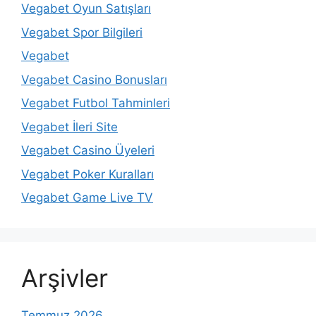
Vegabet Oyun Satışları
Vegabet Spor Bilgileri
Vegabet
Vegabet Casino Bonusları
Vegabet Futbol Tahminleri
Vegabet İleri Site
Vegabet Casino Üyeleri
Vegabet Poker Kuralları
Vegabet Game Live TV
Arşivler
Temmuz 2026