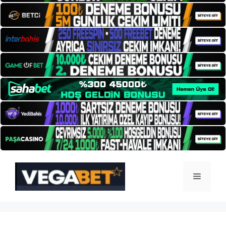
İçeriğe
atla
Menü