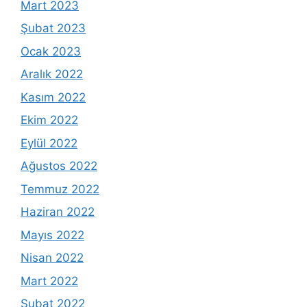
Mart 2023
Şubat 2023
Ocak 2023
Aralık 2022
Kasım 2022
Ekim 2022
Eylül 2022
Ağustos 2022
Temmuz 2022
Haziran 2022
Mayıs 2022
Nisan 2022
Mart 2022
Şubat 2022