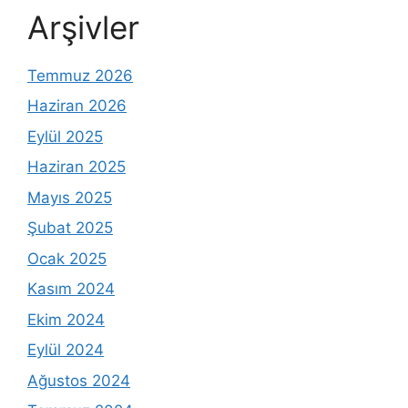
Arşivler
Temmuz 2026
Haziran 2026
Eylül 2025
Haziran 2025
Mayıs 2025
Şubat 2025
Ocak 2025
Kasım 2024
Ekim 2024
Eylül 2024
Ağustos 2024