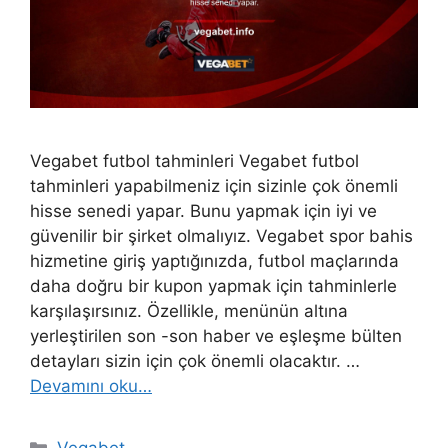
Vegabet futbol tahminleri Vegabet futbol
tahminleri yapabilmeniz için sizinle çok önemli
hisse senedi yapar. Bunu yapmak için iyi ve
güvenilir bir şirket olmalıyız. Vegabet spor bahis
hizmetine giriş yaptığınızda, futbol maçlarında
daha doğru bir kupon yapmak için tahminlerle
karşılaşırsınız. Özellikle, menünün altına
yerleştirilen son -son haber ve eşleşme bülten
detayları sizin için çok önemli olacaktır. …
Devamını oku…
Kategoriler