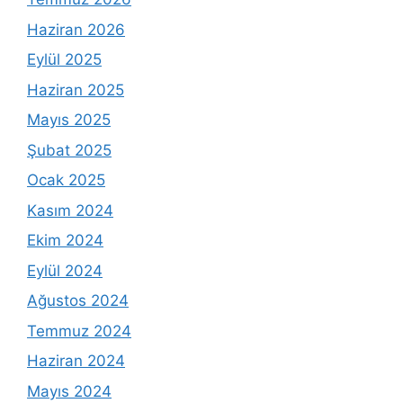
Haziran 2026
Eylül 2025
Haziran 2025
Mayıs 2025
Şubat 2025
Ocak 2025
Kasım 2024
Ekim 2024
Eylül 2024
Ağustos 2024
Temmuz 2024
Haziran 2024
Mayıs 2024