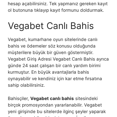
hesap açabilirsiniz. Tek yapmanız gereken kayıt
ol butonuna tıklayıp kayıt formunu doldurmak.
Vegabet Canlı Bahis
Vegabet, kumarhane oyun sitelerinde canlı
bahis ve ödemeler söz konusu olduğunda
müşterilere büyük bir güven göstermiştir.
Vegabet Giriş Adresi Vegabet Canlı Bahis ayrıca
günde 24 saat çalışan bir canlı yardım birimi
kurmuştur. En büyük avantajlarla bahis
oynayabilir ve kendiniz için kar etme fırsatına
sahip olabilirsiniz.
Bahisçiler,
Vegabet canlı bahis
sitesindeki
birçok promosyondan yararlanabilir. Vegabet
yeni girişinde bu sitelerde ilginç şeyler yaparak