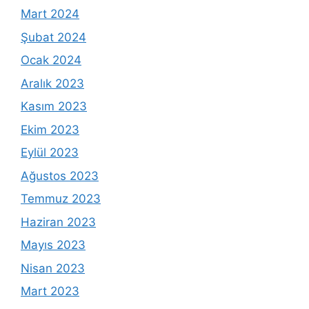
Mart 2024
Şubat 2024
Ocak 2024
Aralık 2023
Kasım 2023
Ekim 2023
Eylül 2023
Ağustos 2023
Temmuz 2023
Haziran 2023
Mayıs 2023
Nisan 2023
Mart 2023