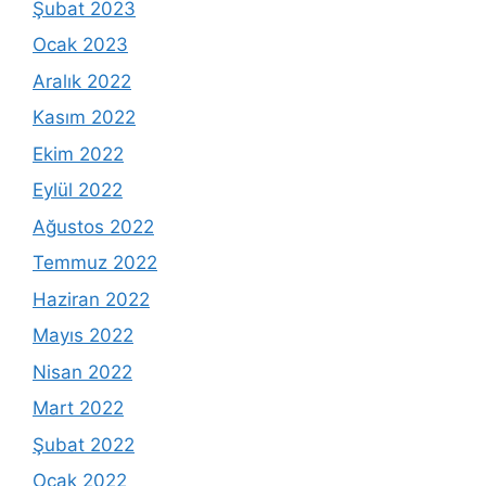
Şubat 2023
Ocak 2023
Aralık 2022
Kasım 2022
Ekim 2022
Eylül 2022
Ağustos 2022
Temmuz 2022
Haziran 2022
Mayıs 2022
Nisan 2022
Mart 2022
Şubat 2022
Ocak 2022