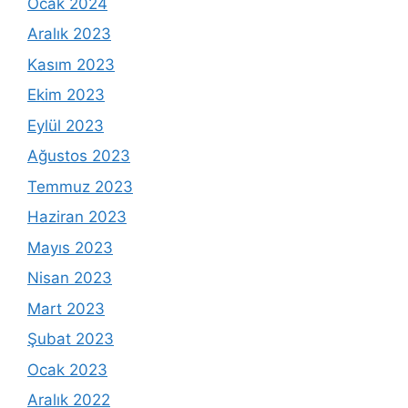
Ocak 2024
Aralık 2023
Kasım 2023
Ekim 2023
Eylül 2023
Ağustos 2023
Temmuz 2023
Haziran 2023
Mayıs 2023
Nisan 2023
Mart 2023
Şubat 2023
Ocak 2023
Aralık 2022