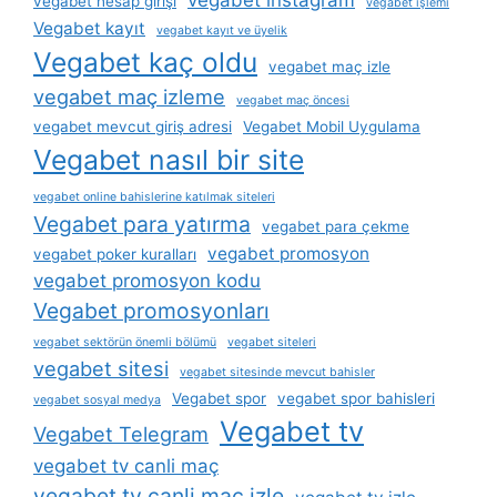
vegabet hesap girişi
vegabet i̇şlemi
Vegabet kayıt
vegabet kayıt ve üyelik
Vegabet kaç oldu
vegabet maç izle
vegabet maç izleme
vegabet maç öncesi
vegabet mevcut giriş adresi
Vegabet Mobil Uygulama
Vegabet nasıl bir site
vegabet online bahislerine katılmak siteleri
Vegabet para yatırma
vegabet para çekme
vegabet promosyon
vegabet poker kuralları
vegabet promosyon kodu
Vegabet promosyonları
vegabet sektörün önemli bölümü
vegabet siteleri
vegabet sitesi
vegabet sitesinde mevcut bahisler
Vegabet spor
vegabet spor bahisleri
vegabet sosyal medya
Vegabet tv
Vegabet Telegram
vegabet tv canli maç
vegabet tv canli maç izle