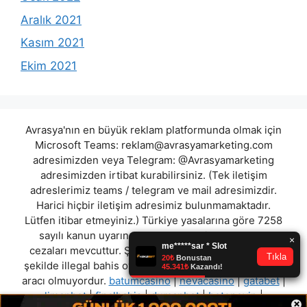
Aralık 2021
Kasım 2021
Ekim 2021
Avrasya'nın en büyük reklam platformunda olmak için
Microsoft Teams:
reklam@avrasyamarketing.com
adresimizden veya Telegram: @Avrasyamarketing
adresimizden irtibat kurabilirsiniz. (Tek iletişim
adreslerimiz teams / telegram ve mail adresimizdir.
Harici hiçbir iletişim adresimiz bulunmamaktadır.
Lütfen itibar etmeyiniz.) Türkiye yasalarına göre 7258
sayılı kanun uyarınca yasa dışı bahis oynamanın
cezaları mevcuttur. Şu an bulunduğunuz site hiç bir
şekilde illegal bahis oyunları oynatmıyor ve oynamaya
aracı olmuyordur.
batumcasino
|
nevacasino
|
gatabet
|
limanbet
|
finalbahis
|
dumanbet
|
betonevip
|
×