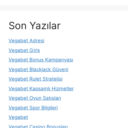
Son Yazılar
Vegabet Adresi
Vegabet Giriş
Vegabet Bonus Kampanyası
Vegabet Blackjack Güveni
Vegabet Rulet Stratejisi
Vegabet Kapsamlı Hizmetler
Vegabet Oyun Satışları
Vegabet Spor Bilgileri
Vegabet
Vegabet Casino Bonusları