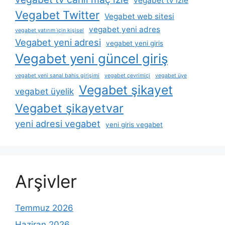
vegabet tv izle
Vegabet Twitter
Vegabet web sitesi
vegabet yeni adres
vegabet yatırım i̇çin kişisel
Vegabet yeni adresi
vegabet yeni giris
Vegabet yeni güncel giriş
vegabet yeni sanal bahis girişimi
vegabet çevrimiçi
vegabet üye
Vegabet şikayet
vegabet üyelik
Vegabet şikayetvar
yeni adresi vegabet
yeni giris vegabet
Arşivler
Temmuz 2026
Haziran 2026