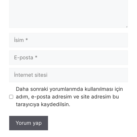
İsim
E-
posta
İnternet
sitesi
Daha sonraki yorumlarımda kullanılması için
adım, e-posta adresim ve site adresim bu
tarayıcıya kaydedilsin.