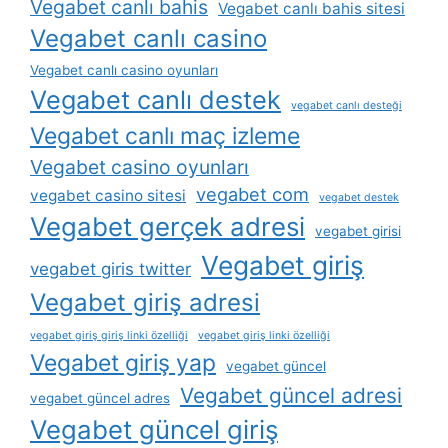
Vegabet canlı bahis
Vegabet canlı bahis sitesi
Vegabet canlı casino
Vegabet canlı casino oyunları
Vegabet canlı destek
vegabet canlı desteği
Vegabet canlı maç izleme
Vegabet casino oyunları
vegabet com
vegabet casino sitesi
vegabet destek
Vegabet gerçek adresi
vegabet girisi
Vegabet giriş
vegabet giris twitter
Vegabet giriş adresi
vegabet giriş giriş linki özelliği
vegabet giriş linki özelliği
Vegabet giriş yap
vegabet güncel
Vegabet güncel adresi
vegabet güncel adres
Vegabet güncel giriş