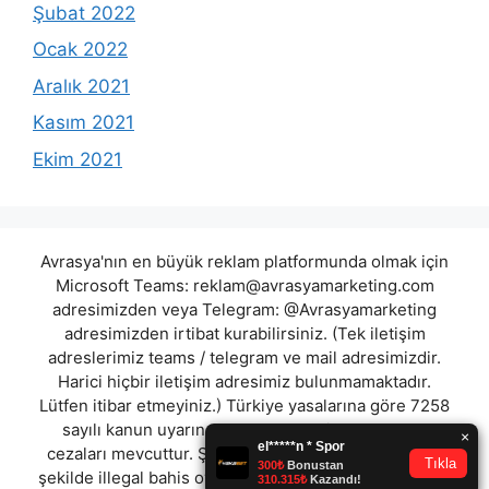
Şubat 2022
Ocak 2022
Aralık 2021
Kasım 2021
Ekim 2021
Avrasya'nın en büyük reklam platformunda olmak için
Microsoft Teams:
reklam@avrasyamarketing.com
adresimizden veya Telegram: @Avrasyamarketing
adresimizden irtibat kurabilirsiniz. (Tek iletişim
adreslerimiz teams / telegram ve mail adresimizdir.
Harici hiçbir iletişim adresimiz bulunmamaktadır.
Lütfen itibar etmeyiniz.) Türkiye yasalarına göre 7258
sayılı kanun uyarınca yasa dışı bahis oynamanın
cezaları mevcuttur. Şu an bulunduğunuz site hiç bir
şekilde illegal bahis oyunları oynatmıyor ve oynamaya