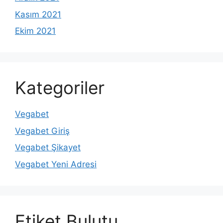
Kasım 2021
Ekim 2021
Kategoriler
Vegabet
Vegabet Giriş
Vegabet Şikayet
Vegabet Yeni Adresi
Etiket Bulutu