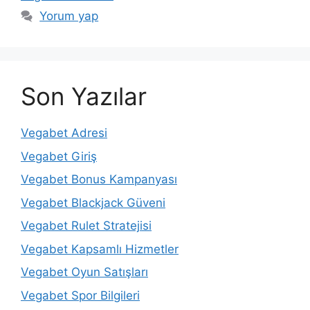
Yorum yap
Son Yazılar
Vegabet Adresi
Vegabet Giriş
Vegabet Bonus Kampanyası
Vegabet Blackjack Güveni
Vegabet Rulet Stratejisi
Vegabet Kapsamlı Hizmetler
Vegabet Oyun Satışları
Vegabet Spor Bilgileri