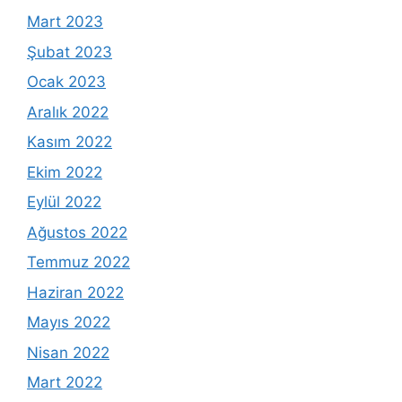
Mart 2023
Şubat 2023
Ocak 2023
Aralık 2022
Kasım 2022
Ekim 2022
Eylül 2022
Ağustos 2022
Temmuz 2022
Haziran 2022
Mayıs 2022
Nisan 2022
Mart 2022