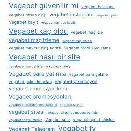
Vegabet güvenilir mi
vegabet hakkında
vegabet instagram
vegabet hesap girişi
vegabet i̇şlemi
Vegabet kayıt
vegabet kayıt ve üyelik
Vegabet kaç oldu
vegabet maç izle
vegabet maç izleme
vegabet maç öncesi
vegabet mevcut giriş adresi
Vegabet Mobil Uygulama
Vegabet nasıl bir site
vegabet online bahislerine katılmak siteleri
Vegabet para yatırma
vegabet para çekme
vegabet promosyon
vegabet poker kuralları
vegabet promosyon kodu
Vegabet promosyonları
vegabet sektörün önemli bölümü
vegabet siteleri
vegabet sitesi
vegabet sitesinde mevcut bahisler
Vegabet spor
vegabet spor bahisleri
vegabet sosyal medya
Vegabet tv
Vegabet Telegram