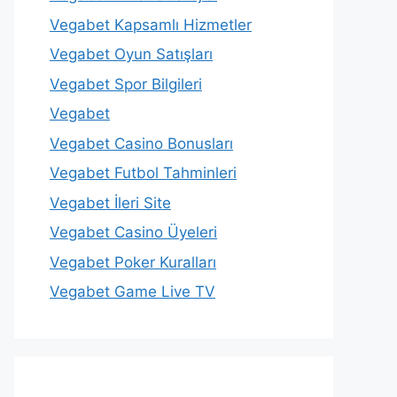
Vegabet Kapsamlı Hizmetler
Vegabet Oyun Satışları
Vegabet Spor Bilgileri
Vegabet
Vegabet Casino Bonusları
Vegabet Futbol Tahminleri
Vegabet İleri Site
Vegabet Casino Üyeleri
Vegabet Poker Kuralları
Vegabet Game Live TV