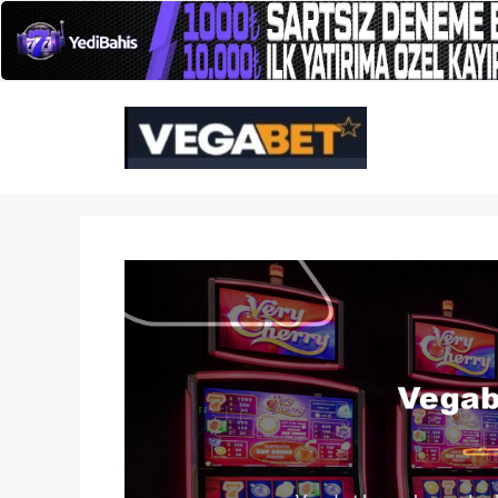
İçeriğe
atla