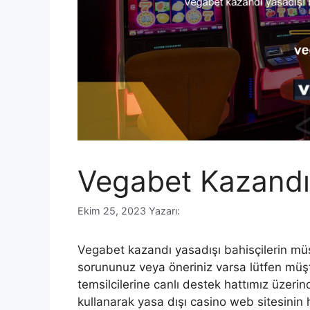
Vegabet Kazandı
Ekim 25, 2023
Yazarı:
Vegabet kazandı yasadışı bahisçilerin müşt
sorununuz veya öneriniz varsa lütfen müşte
temsilcilerine canlı destek hattımız üzerin
kullanarak yasa dışı casino web sitesinin h