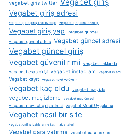
Vegabet giriş
vegabet giris twitter
Vegabet giriş adresi
vegabet giriş giriş linki özelliği
vegabet giriş linki özelliği
Vegabet giriş yap
vegabet güncel
Vegabet güncel adresi
vegabet güncel adres
Vegabet güncel giriş
Vegabet güvenilir mi
vegabet hakkında
vegabet instagram
vegabet hesap girişi
vegabet i̇şlemi
Vegabet kayıt
vegabet kayıt ve üyelik
Vegabet kaç oldu
vegabet maç izle
vegabet maç izleme
vegabet maç öncesi
vegabet mevcut giriş adresi
Vegabet Mobil Uygulama
Vegabet nasıl bir site
vegabet online bahislerine katılmak siteleri
Vegabet para yatırma
vegabet para çekme