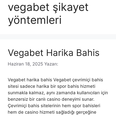
vegabet şikayet
yöntemleri
Vegabet Harika Bahis
Haziran 18, 2025
Yazarı:
Vegabet harika bahis Vegabet çevrimiçi bahis
sitesi sadece harika bir spor bahis hizmeti
sunmakla kalmaz, aynı zamanda kullanıcıları için
benzersiz bir canlı casino deneyimi sunar.
Çevrimiçi bahis sitelerinin hem spor bahisleri
hem de casino hizmeti sağladığı gerçeğine