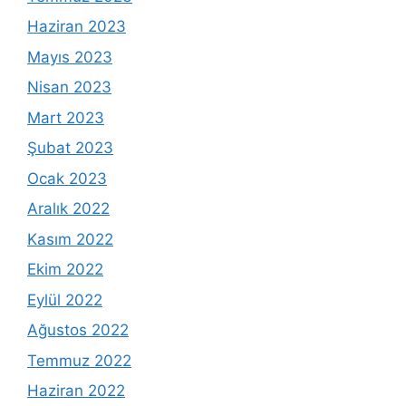
Haziran 2023
Mayıs 2023
Nisan 2023
Mart 2023
Şubat 2023
Ocak 2023
Aralık 2022
Kasım 2022
Ekim 2022
Eylül 2022
Ağustos 2022
Temmuz 2022
Haziran 2022