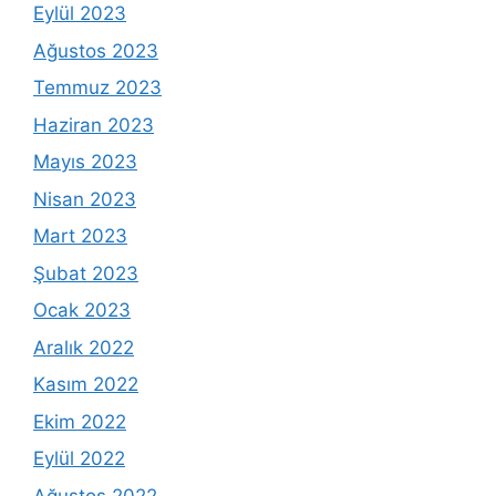
Eylül 2023
Ağustos 2023
Temmuz 2023
Haziran 2023
Mayıs 2023
Nisan 2023
Mart 2023
Şubat 2023
Ocak 2023
Aralık 2022
Kasım 2022
Ekim 2022
Eylül 2022
Ağustos 2022