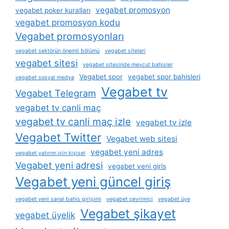
vegabet promosyon
vegabet poker kuralları
vegabet promosyon kodu
Vegabet promosyonları
vegabet sektörün önemli bölümü
vegabet siteleri
vegabet sitesi
vegabet sitesinde mevcut bahisler
Vegabet spor
vegabet spor bahisleri
vegabet sosyal medya
Vegabet tv
Vegabet Telegram
vegabet tv canli maç
vegabet tv canli maç izle
vegabet tv izle
Vegabet Twitter
Vegabet web sitesi
vegabet yeni adres
vegabet yatırım i̇çin kişisel
Vegabet yeni adresi
vegabet yeni giris
Vegabet yeni güncel giriş
vegabet yeni sanal bahis girişimi
vegabet çevrimiçi
vegabet üye
Vegabet şikayet
vegabet üyelik