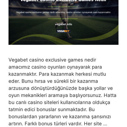
Vegabet casino exclusive games nedir
amacımız casino oyunları oynayarak para
kazanmaktır. Para kazanmak herkesi mutlu
eder. Bunu hırsa ve sürekli bir kazanma
arzusuna dönüştürdüğünüzde başka yollar ve
oyun mekanikleri aramaya başlıyorsunuz. Hatta
bu canlı casino siteleri kullanıcılarına oldukça
tatmin edici bonuslar sunmaktadır. Bu
bonuslardan yararlanın ve kazanma şansınızı
artırın. Farklı bonus türleri vardır. Her site …