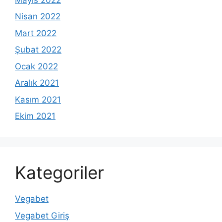
Nisan 2022
Mart 2022
Şubat 2022
Ocak 2022
Aralık 2021
Kasım 2021
Ekim 2021
Kategoriler
Vegabet
Vegabet Giriş