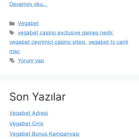
Devamını oku…
Kategoriler
Vegabet
Etiketler
vegabet casino exclusive games nedir
,
vegabet çevrimiçi casino sitesi
,
vegabet tv canli
maç
Yorum yap
Son Yazılar
Vegabet Adresi
Vegabet Giriş
Vegabet Bonus Kampanyası