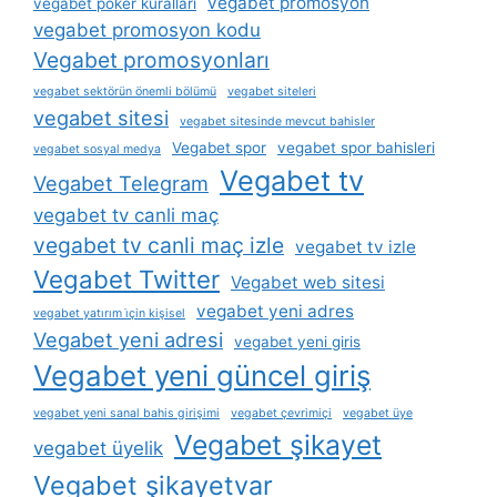
vegabet promosyon
vegabet poker kuralları
vegabet promosyon kodu
Vegabet promosyonları
vegabet sektörün önemli bölümü
vegabet siteleri
vegabet sitesi
vegabet sitesinde mevcut bahisler
Vegabet spor
vegabet spor bahisleri
vegabet sosyal medya
Vegabet tv
Vegabet Telegram
vegabet tv canli maç
vegabet tv canli maç izle
vegabet tv izle
Vegabet Twitter
Vegabet web sitesi
vegabet yeni adres
vegabet yatırım i̇çin kişisel
Vegabet yeni adresi
vegabet yeni giris
Vegabet yeni güncel giriş
vegabet yeni sanal bahis girişimi
vegabet çevrimiçi
vegabet üye
Vegabet şikayet
vegabet üyelik
Vegabet şikayetvar