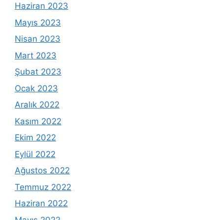
Haziran 2023
Mayıs 2023
Nisan 2023
Mart 2023
Şubat 2023
Ocak 2023
Aralık 2022
Kasım 2022
Ekim 2022
Eylül 2022
Ağustos 2022
Temmuz 2022
Haziran 2022
Mayıs 2022