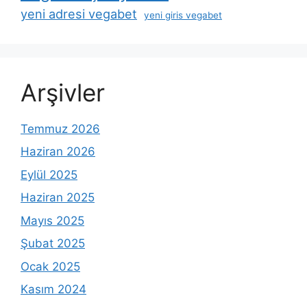
yeni adresi vegabet
yeni giris vegabet
Arşivler
Temmuz 2026
Haziran 2026
Eylül 2025
Haziran 2025
Mayıs 2025
Şubat 2025
Ocak 2025
Kasım 2024