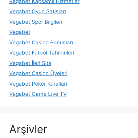
Vegabet Kapsamlı Hizmetler
Vegabet Oyun Satışları
Vegabet Spor Bilgileri
Vegabet
Vegabet Casino Bonusları
Vegabet Futbol Tahminleri
Vegabet İleri Site
Vegabet Casino Üyeleri
Vegabet Poker Kuralları
Vegabet Game Live TV
Arşivler