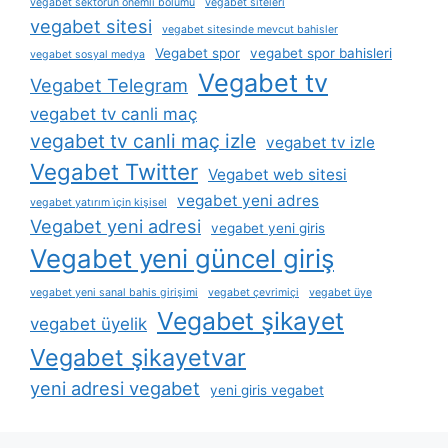
vegabet sektörün önemli bölümü
vegabet siteleri
vegabet sitesi
vegabet sitesinde mevcut bahisler
Vegabet spor
vegabet spor bahisleri
vegabet sosyal medya
Vegabet tv
Vegabet Telegram
vegabet tv canli maç
vegabet tv canli maç izle
vegabet tv izle
Vegabet Twitter
Vegabet web sitesi
vegabet yeni adres
vegabet yatırım i̇çin kişisel
Vegabet yeni adresi
vegabet yeni giris
Vegabet yeni güncel giriş
vegabet yeni sanal bahis girişimi
vegabet çevrimiçi
vegabet üye
Vegabet şikayet
vegabet üyelik
Vegabet şikayetvar
yeni adresi vegabet
yeni giris vegabet