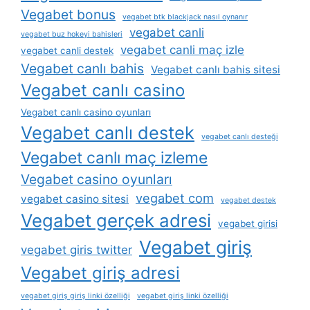
Vegabet bonus
vegabet btk blackjack nasıl oynanır
vegabet canli
vegabet buz hokeyi bahisleri
vegabet canli maç izle
vegabet canli destek
Vegabet canlı bahis
Vegabet canlı bahis sitesi
Vegabet canlı casino
Vegabet canlı casino oyunları
Vegabet canlı destek
vegabet canlı desteği
Vegabet canlı maç izleme
Vegabet casino oyunları
vegabet com
vegabet casino sitesi
vegabet destek
Vegabet gerçek adresi
vegabet girisi
Vegabet giriş
vegabet giris twitter
Vegabet giriş adresi
vegabet giriş giriş linki özelliği
vegabet giriş linki özelliği