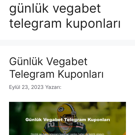
günlük vegabet
telegram kuponları
Günlük Vegabet
Telegram Kuponları
Eylül 23, 2023
Yazarı: