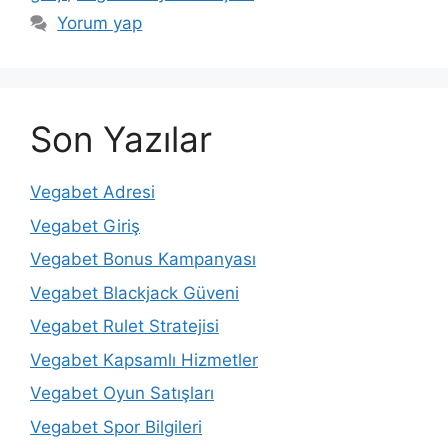
Yorum yap
Son Yazılar
Vegabet Adresi
Vegabet Giriş
Vegabet Bonus Kampanyası
Vegabet Blackjack Güveni
Vegabet Rulet Stratejisi
Vegabet Kapsamlı Hizmetler
Vegabet Oyun Satışları
Vegabet Spor Bilgileri