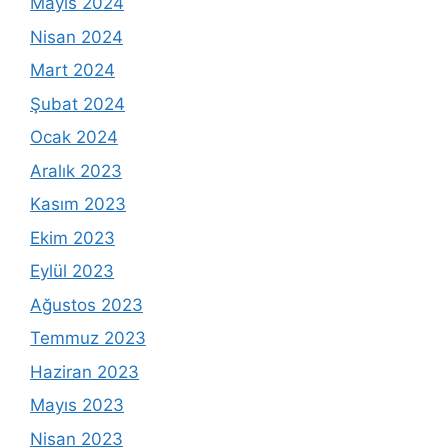
Mayıs 2024
Nisan 2024
Mart 2024
Şubat 2024
Ocak 2024
Aralık 2023
Kasım 2023
Ekim 2023
Eylül 2023
Ağustos 2023
Temmuz 2023
Haziran 2023
Mayıs 2023
Nisan 2023