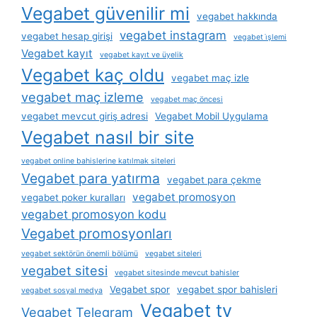
Vegabet güvenilir mi
vegabet hakkında
vegabet instagram
vegabet hesap girişi
vegabet i̇şlemi
Vegabet kayıt
vegabet kayıt ve üyelik
Vegabet kaç oldu
vegabet maç izle
vegabet maç izleme
vegabet maç öncesi
vegabet mevcut giriş adresi
Vegabet Mobil Uygulama
Vegabet nasıl bir site
vegabet online bahislerine katılmak siteleri
Vegabet para yatırma
vegabet para çekme
vegabet promosyon
vegabet poker kuralları
vegabet promosyon kodu
Vegabet promosyonları
vegabet sektörün önemli bölümü
vegabet siteleri
vegabet sitesi
vegabet sitesinde mevcut bahisler
Vegabet spor
vegabet spor bahisleri
vegabet sosyal medya
Vegabet tv
Vegabet Telegram