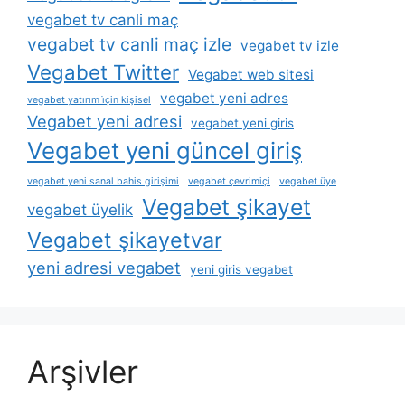
vegabet tv canli maç
vegabet tv canli maç izle
vegabet tv izle
Vegabet Twitter
Vegabet web sitesi
vegabet yeni adres
vegabet yatırım i̇çin kişisel
Vegabet yeni adresi
vegabet yeni giris
Vegabet yeni güncel giriş
vegabet yeni sanal bahis girişimi
vegabet çevrimiçi
vegabet üye
Vegabet şikayet
vegabet üyelik
Vegabet şikayetvar
yeni adresi vegabet
yeni giris vegabet
Arşivler