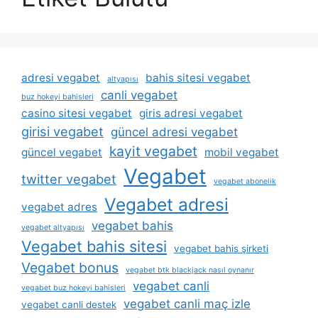
adresi vegabet
bahis sitesi vegabet
altyapısı
canli vegabet
buz hokeyi bahisleri
casino sitesi vegabet
giris adresi vegabet
girisi vegabet
güncel adresi vegabet
kayit vegabet
güncel vegabet
mobil vegabet
Vegabet
twitter vegabet
vegabet abonelik
Vegabet adresi
vegabet adres
vegabet bahis
vegabet altyapısı
Vegabet bahis sitesi
vegabet bahis şirketi
Vegabet bonus
vegabet btk blackjack nasıl oynanır
vegabet canli
vegabet buz hokeyi bahisleri
vegabet canli maç izle
vegabet canli destek