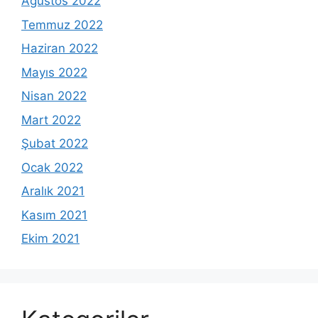
Ağustos 2022
Temmuz 2022
Haziran 2022
Mayıs 2022
Nisan 2022
Mart 2022
Şubat 2022
Ocak 2022
Aralık 2021
Kasım 2021
Ekim 2021