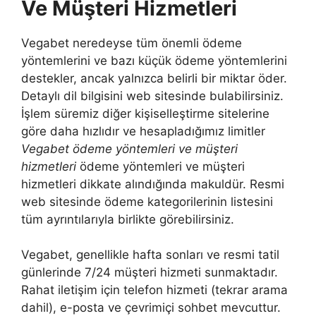
Ve Müşteri Hizmetleri
Vegabet neredeyse tüm önemli ödeme
yöntemlerini ve bazı küçük ödeme yöntemlerini
destekler, ancak yalnızca belirli bir miktar öder.
Detaylı dil bilgisini web sitesinde bulabilirsiniz.
İşlem süremiz diğer kişiselleştirme sitelerine
göre daha hızlıdır ve hesapladığımız limitler
Vegabet ödeme yöntemleri ve müşteri
hizmetleri
ödeme yöntemleri ve müşteri
hizmetleri dikkate alındığında makuldür. Resmi
web sitesinde ödeme kategorilerinin listesini
tüm ayrıntılarıyla birlikte görebilirsiniz.
Vegabet, genellikle hafta sonları ve resmi tatil
günlerinde 7/24 müşteri hizmeti sunmaktadır.
Rahat iletişim için telefon hizmeti (tekrar arama
dahil), e-posta ve çevrimiçi sohbet mevcuttur.