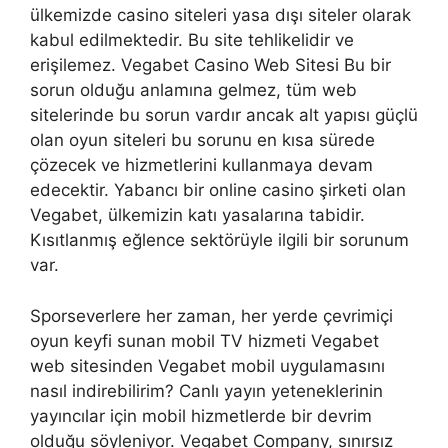
ülkemizde casino siteleri yasa dışı siteler olarak
kabul edilmektedir. Bu site tehlikelidir ve
erişilemez. Vegabet Casino Web Sitesi Bu bir
sorun olduğu anlamına gelmez, tüm web
sitelerinde bu sorun vardır ancak alt yapısı güçlü
olan oyun siteleri bu sorunu en kısa sürede
çözecek ve hizmetlerini kullanmaya devam
edecektir. Yabancı bir online casino şirketi olan
Vegabet, ülkemizin katı yasalarına tabidir.
Kısıtlanmış eğlence sektörüyle ilgili bir sorunum
var.
Sporseverlere her zaman, her yerde çevrimiçi
oyun keyfi sunan mobil TV hizmeti Vegabet
web sitesinden Vegabet mobil uygulamasını
nasıl indirebilirim? Canlı yayın yeteneklerinin
yayıncılar için mobil hizmetlerde bir devrim
olduğu söyleniyor. Vegabet Company, sınırsız