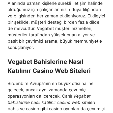
Alanında uzman kişilerle sürekli iletişim halinde
olduğumuz için çalışanlarımızın duyarlılığından
ve bilgisinden her zaman etkileniyoruz. Etkileyici
bir şekilde, müşteri desteği birden fazla dilde
de mevcuttur. Vegabet müşteri hizmetleri,
müşteriler tarafından yüksek puan alıyor ve
basit bir çevrimiçi arama, büyük memnuniyetle
sonuçlanıyor.
Vegabet Bahislerine Nasıl
Katılınır Casino Web Siteleri
Birdenbire Avrupa’nın en büyük ofisi haline
gelecek, ancak aynı zamanda çevrimiçi
operasyonları da içerecek. Canlı
Vegabet
bahislerine nasıl katılınır casino web siteleri
bahis ve casino gibi casino oyunları da çevrimiçi