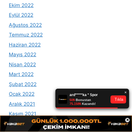
Ekim 2022
Eylül 2022
Ağustos 2022
Temmuz 2022
Haziran 2022
Mayıs 2022
Nisan 2022
Mart 2022
Şubat 2022
Ocak 2022
Aralık 2021
Kasım 2021
×
Ekim 2021