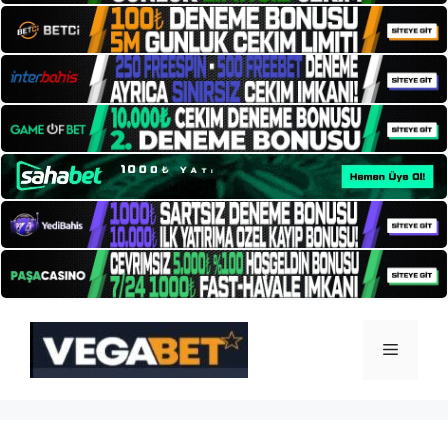
İçeriğe
atla
Menü