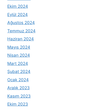
Ekim 2024
Eylül 2024
Ağustos 2024
Temmuz 2024
Haziran 2024
Mayıs 2024
Nisan 2024
Mart 2024
Şubat 2024
Ocak 2024
Aralık 2023
Kasım 2023
Ekim 2023