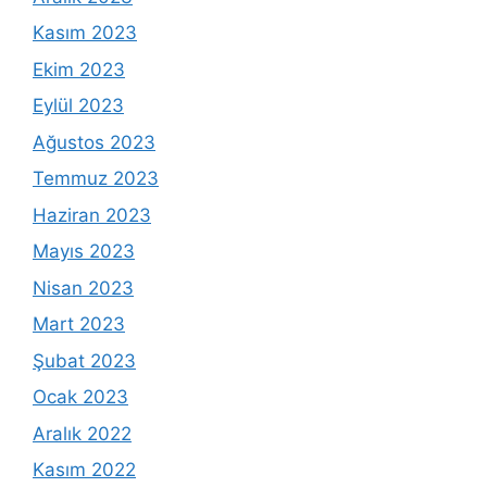
Kasım 2023
Ekim 2023
Eylül 2023
Ağustos 2023
Temmuz 2023
Haziran 2023
Mayıs 2023
Nisan 2023
Mart 2023
Şubat 2023
Ocak 2023
Aralık 2022
Kasım 2022