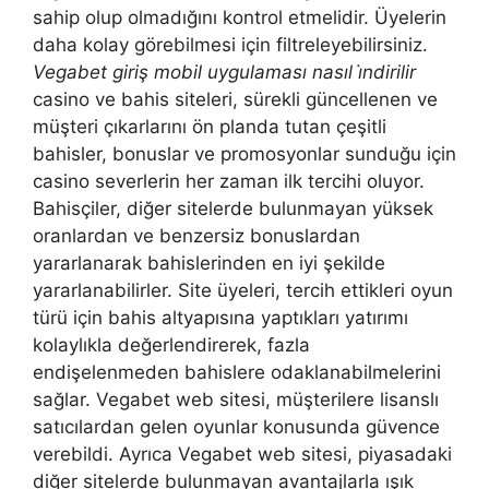
sahip olup olmadığını kontrol etmelidir. Üyelerin
daha kolay görebilmesi için filtreleyebilirsiniz.
Vegabet giriş mobil uygulaması nasıl i̇ndirilir
casino ve bahis siteleri, sürekli güncellenen ve
müşteri çıkarlarını ön planda tutan çeşitli
bahisler, bonuslar ve promosyonlar sunduğu için
casino severlerin her zaman ilk tercihi oluyor.
Bahisçiler, diğer sitelerde bulunmayan yüksek
oranlardan ve benzersiz bonuslardan
yararlanarak bahislerinden en iyi şekilde
yararlanabilirler. Site üyeleri, tercih ettikleri oyun
türü için bahis altyapısına yaptıkları yatırımı
kolaylıkla değerlendirerek, fazla
endişelenmeden bahislere odaklanabilmelerini
sağlar. Vegabet web sitesi, müşterilere lisanslı
satıcılardan gelen oyunlar konusunda güvence
verebildi. Ayrıca Vegabet web sitesi, piyasadaki
diğer sitelerde bulunmayan avantajlarla ışık