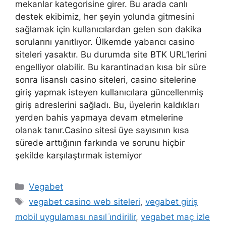
mekanlar kategorisine girer. Bu arada canlı
destek ekibimiz, her şeyin yolunda gitmesini
sağlamak için kullanıcılardan gelen son dakika
sorularını yanıtlıyor. Ülkemde yabancı casino
siteleri yasaktır. Bu durumda site BTK URL’lerini
engelliyor olabilir. Bu karantinadan kısa bir süre
sonra lisanslı casino siteleri, casino sitelerine
giriş yapmak isteyen kullanıcılara güncellenmiş
giriş adreslerini sağladı. Bu, üyelerin kaldıkları
yerden bahis yapmaya devam etmelerine
olanak tanır.Casino sitesi üye sayısının kısa
sürede arttığının farkında ve sorunu hiçbir
şekilde karşılaştırmak istemiyor
Kategoriler
Vegabet
Etiketler
vegabet casino web siteleri
,
vegabet giriş
mobil uygulaması nasıl i̇ndirilir
,
vegabet maç izle