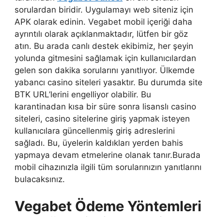
sorulardan biridir. Uygulamayı web siteniz için
APK olarak edinin. Vegabet mobil içeriği daha
ayrıntılı olarak açıklanmaktadır, lütfen bir göz
atın. Bu arada canlı destek ekibimiz, her şeyin
yolunda gitmesini sağlamak için kullanıcılardan
gelen son dakika sorularını yanıtlıyor. Ülkemde
yabancı casino siteleri yasaktır. Bu durumda site
BTK URL’lerini engelliyor olabilir. Bu
karantinadan kısa bir süre sonra lisanslı casino
siteleri, casino sitelerine giriş yapmak isteyen
kullanıcılara güncellenmiş giriş adreslerini
sağladı. Bu, üyelerin kaldıkları yerden bahis
yapmaya devam etmelerine olanak tanır.Burada
mobil cihazınızla ilgili tüm sorularınızın yanıtlarını
bulacaksınız.
Vegabet Ödeme Yöntemleri