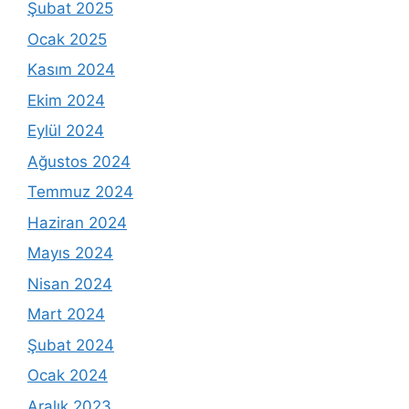
Şubat 2025
Ocak 2025
Kasım 2024
Ekim 2024
Eylül 2024
Ağustos 2024
Temmuz 2024
Haziran 2024
Mayıs 2024
Nisan 2024
Mart 2024
Şubat 2024
Ocak 2024
Aralık 2023