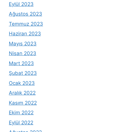
Eylül 2023
Ağustos 2023
Temmuz 2023
Haziran 2023
Mayıs 2023
Nisan 2023
Mart 2023
Şubat 2023
Ocak 2023
Aralık 2022
Kasım 2022
Ekim 2022
Eylül 2022