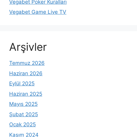
Vegabet Poker Kuralları
Vegabet Game Live TV
Arşivler
Temmuz 2026
Haziran 2026
Eylül 2025
Haziran 2025
Mayıs 2025
Şubat 2025
Ocak 2025
Kasım 2024