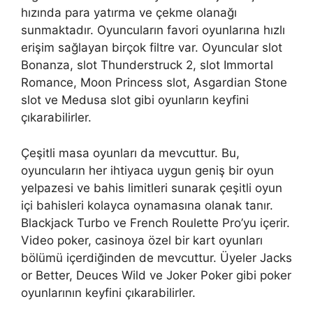
hızında para yatırma ve çekme olanağı
sunmaktadır. Oyuncuların favori oyunlarına hızlı
erişim sağlayan birçok filtre var. Oyuncular slot
Bonanza, slot Thunderstruck 2, slot Immortal
Romance, Moon Princess slot, Asgardian Stone
slot ve Medusa slot gibi oyunların keyfini
çıkarabilirler.
Çeşitli masa oyunları da mevcuttur. Bu,
oyuncuların her ihtiyaca uygun geniş bir oyun
yelpazesi ve bahis limitleri sunarak çeşitli oyun
içi bahisleri kolayca oynamasına olanak tanır.
Blackjack Turbo ve French Roulette Pro’yu içerir.
Video poker, casinoya özel bir kart oyunları
bölümü içerdiğinden de mevcuttur. Üyeler Jacks
or Better, Deuces Wild ve Joker Poker gibi poker
oyunlarının keyfini çıkarabilirler.