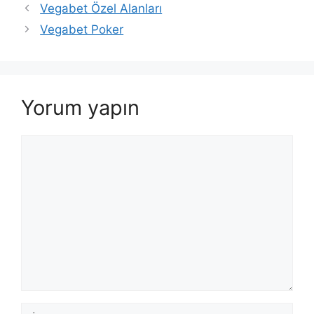
Vegabet Özel Alanları
Vegabet Poker
Yorum yapın
Yorum
İsim