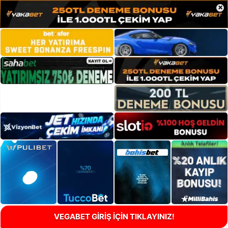
×
VEGABET GİRİŞ İÇİN TIKLAYINIZ!