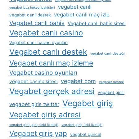
vegabet canli
vegabet buz hokeyi bahisleri
vegabet canli maç izle
vegabet canli destek
Vegabet canlı bahis
Vegabet canlı bahis sitesi
Vegabet canlı casino
Vegabet canlı casino oyunları
Vegabet canlı destek
vegabet canlı desteği
Vegabet canlı maç izleme
Vegabet casino oyunları
vegabet com
vegabet casino sitesi
vegabet destek
Vegabet gerçek adresi
vegabet girisi
Vegabet giriş
vegabet giris twitter
Vegabet giriş adresi
vegabet giriş giriş linki özelliği
vegabet giriş linki özelliği
Vegabet giriş yap
vegabet güncel