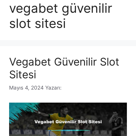
vegabet güvenilir
slot sitesi
Vegabet Güvenilir Slot
Sitesi
Mayıs 4, 2024
Yazarı: