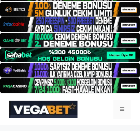
İçeriğe
atla
Menü