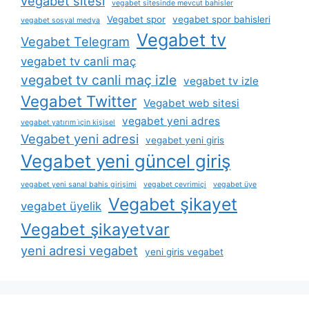
vegabet sitesi
vegabet sitesinde mevcut bahisler
Vegabet spor
vegabet spor bahisleri
vegabet sosyal medya
Vegabet tv
Vegabet Telegram
vegabet tv canli maç
vegabet tv canli maç izle
vegabet tv izle
Vegabet Twitter
Vegabet web sitesi
vegabet yeni adres
vegabet yatırım i̇çin kişisel
Vegabet yeni adresi
vegabet yeni giris
Vegabet yeni güncel giriş
vegabet yeni sanal bahis girişimi
vegabet çevrimiçi
vegabet üye
Vegabet şikayet
vegabet üyelik
Vegabet şikayetvar
yeni adresi vegabet
yeni giris vegabet