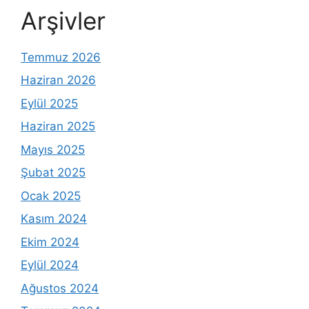
Arşivler
Temmuz 2026
Haziran 2026
Eylül 2025
Haziran 2025
Mayıs 2025
Şubat 2025
Ocak 2025
Kasım 2024
Ekim 2024
Eylül 2024
Ağustos 2024