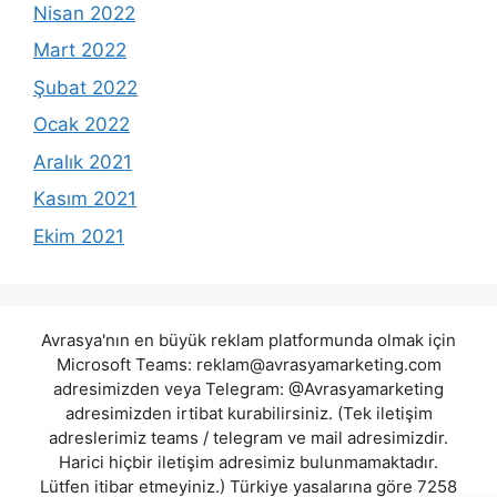
Nisan 2022
Mart 2022
Şubat 2022
Ocak 2022
Aralık 2021
Kasım 2021
Ekim 2021
Avrasya'nın en büyük reklam platformunda olmak için
Microsoft Teams:
reklam@avrasyamarketing.com
adresimizden veya Telegram: @Avrasyamarketing
adresimizden irtibat kurabilirsiniz. (Tek iletişim
adreslerimiz teams / telegram ve mail adresimizdir.
Harici hiçbir iletişim adresimiz bulunmamaktadır.
Lütfen itibar etmeyiniz.) Türkiye yasalarına göre 7258