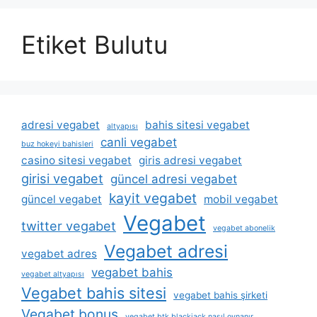
Etiket Bulutu
adresi vegabet
bahis sitesi vegabet
altyapısı
canli vegabet
buz hokeyi bahisleri
casino sitesi vegabet
giris adresi vegabet
girisi vegabet
güncel adresi vegabet
kayit vegabet
güncel vegabet
mobil vegabet
Vegabet
twitter vegabet
vegabet abonelik
Vegabet adresi
vegabet adres
vegabet bahis
vegabet altyapısı
Vegabet bahis sitesi
vegabet bahis şirketi
Vegabet bonus
vegabet btk blackjack nasıl oynanır