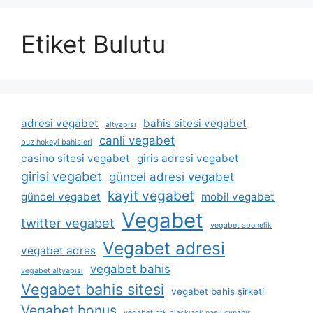
Etiket Bulutu
adresi vegabet
bahis sitesi vegabet
altyapısı
canli vegabet
buz hokeyi bahisleri
casino sitesi vegabet
giris adresi vegabet
girisi vegabet
güncel adresi vegabet
kayit vegabet
güncel vegabet
mobil vegabet
Vegabet
twitter vegabet
vegabet abonelik
Vegabet adresi
vegabet adres
vegabet bahis
vegabet altyapısı
Vegabet bahis sitesi
vegabet bahis şirketi
Vegabet bonus
vegabet btk blackjack nasıl oynanır