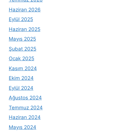
Haziran 2026
Eylül 2025
Haziran 2025
Mayıs 2025
Şubat 2025
Ocak 2025
Kasım 2024
Ekim 2024
Eylül 2024
Ağustos 2024
Temmuz 2024
Haziran 2024
Mayıs 2024