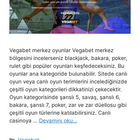
Vegabet merkez oyunlar Vegabet merkez
bölgesini incelerseniz blackjack, bakara, poker,
rulet gibi popüler oyunları keşfedeceksiniz. Bu
oyunlar ana kategoride bulunabilir. Sitede canlı
oyun veya canlı oyun terimlerini incelediğinizde
çeşitli oyun kategorileri dikkatinizi çekecektir.
Oyun kategorisinde şanslı 5, savaş, şanslı 6,
bakara, şanslı 7, poker, zar ve zar düellosu gibi
çeşitli oyun türlerine katılabilirsiniz. Canlı
casinoya …
Devamını oku…
Kategoriler