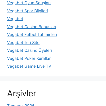
Vegabet Oyun Satışları
Vegabet Spor Bilgileri
Vegabet
Vegabet Casino Bonusları
Vegabet Futbol Tahminleri
Vegabet İleri Site
Vegabet Casino Üyeleri
Vegabet Poker Kuralları
Vegabet Game Live TV
Arşivler
Temmuz 2026