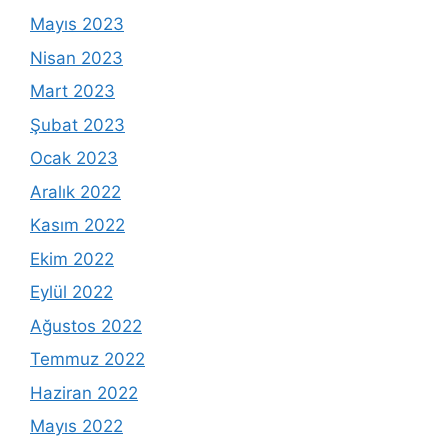
Mayıs 2023
Nisan 2023
Mart 2023
Şubat 2023
Ocak 2023
Aralık 2022
Kasım 2022
Ekim 2022
Eylül 2022
Ağustos 2022
Temmuz 2022
Haziran 2022
Mayıs 2022