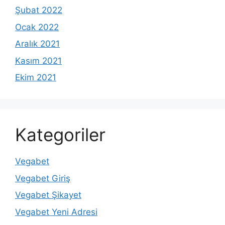
Şubat 2022
Ocak 2022
Aralık 2021
Kasım 2021
Ekim 2021
Kategoriler
Vegabet
Vegabet Giriş
Vegabet Şikayet
Vegabet Yeni Adresi