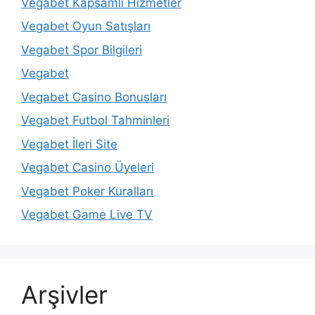
Vegabet Kapsamlı Hizmetler
Vegabet Oyun Satışları
Vegabet Spor Bilgileri
Vegabet
Vegabet Casino Bonusları
Vegabet Futbol Tahminleri
Vegabet İleri Site
Vegabet Casino Üyeleri
Vegabet Poker Kuralları
Vegabet Game Live TV
Arşivler