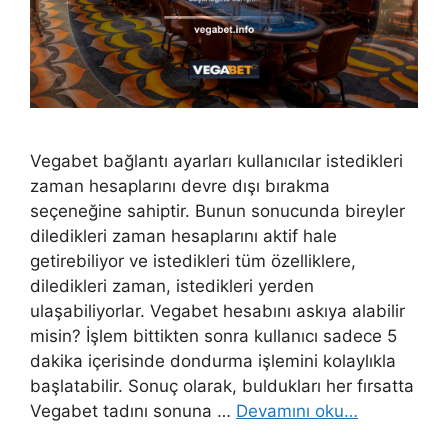
Vegabet bağlantı ayarları kullanıcılar istedikleri
zaman hesaplarını devre dışı bırakma
seçeneğine sahiptir. Bunun sonucunda bireyler
diledikleri zaman hesaplarını aktif hale
getirebiliyor ve istedikleri tüm özelliklere,
diledikleri zaman, istedikleri yerden
ulaşabiliyorlar. Vegabet hesabını askıya alabilir
misin? İşlem bittikten sonra kullanıcı sadece 5
dakika içerisinde dondurma işlemini kolaylıkla
başlatabilir. Sonuç olarak, buldukları her fırsatta
Vegabet tadını sonuna …
Devamını oku…