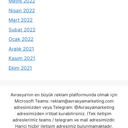
Mayıs 2022
Nisan 2022
Mart 2022
Şubat 2022
Ocak 2022
Aralık 2021
Kasım 2021
Ekim 2021
Avrasya'nın en büyük reklam platformunda olmak için
Microsoft Teams:
reklam@avrasyamarketing.com
adresimizden veya Telegram: @Avrasyamarketing
adresimizden irtibat kurabilirsiniz. (Tek iletişim
adreslerimiz teams / telegram ve mail adresimizdir.
Harici hiçbir iletişim adresimiz bulunmamaktadır.