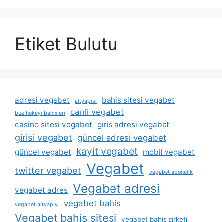
Etiket Bulutu
adresi vegabet
bahis sitesi vegabet
altyapısı
canli vegabet
buz hokeyi bahisleri
casino sitesi vegabet
giris adresi vegabet
girisi vegabet
güncel adresi vegabet
kayit vegabet
güncel vegabet
mobil vegabet
Vegabet
twitter vegabet
vegabet abonelik
Vegabet adresi
vegabet adres
vegabet bahis
vegabet altyapısı
Vegabet bahis sitesi
vegabet bahis şirketi