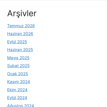
Arşivler
Temmuz 2026
Haziran 2026
Eylül 2025
Haziran 2025
Mayıs 2025
Şubat 2025
Ocak 2025
Kasım 2024
Ekim 2024
Eylül 2024
Ağustos 2024