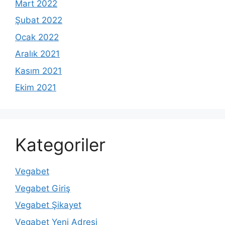
Mart 2022
Şubat 2022
Ocak 2022
Aralık 2021
Kasım 2021
Ekim 2021
Kategoriler
Vegabet
Vegabet Giriş
Vegabet Şikayet
Vegabet Yeni Adresi