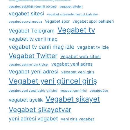
vegabet sektörün önemli bölümü
vegabet siteleri
vegabet sitesi
vegabet sitesinde mevcut bahisler
Vegabet spor
vegabet spor bahisleri
vegabet sosyal medya
Vegabet tv
Vegabet Telegram
vegabet tv canli maç
vegabet tv canli maç izle
vegabet tv izle
Vegabet Twitter
Vegabet web sitesi
vegabet yeni adres
vegabet yatırım i̇çin kişisel
Vegabet yeni adresi
vegabet yeni giris
Vegabet yeni güncel giriş
vegabet yeni sanal bahis girişimi
vegabet çevrimiçi
vegabet üye
Vegabet şikayet
vegabet üyelik
Vegabet şikayetvar
yeni adresi vegabet
yeni giris vegabet