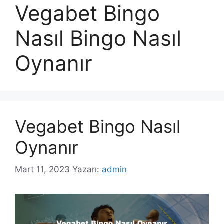
Vegabet Bingo
Nasıl Bingo Nasıl
Oynanır
Vegabet Bingo Nasıl
Oynanır
Mart 11, 2023
Yazarı:
admin