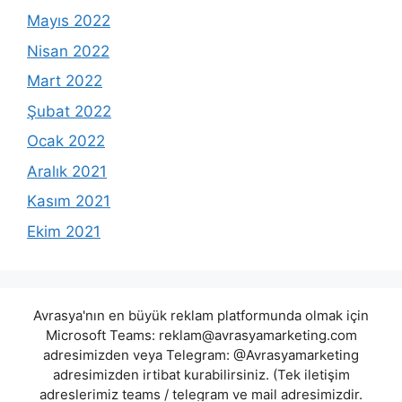
Mayıs 2022
Nisan 2022
Mart 2022
Şubat 2022
Ocak 2022
Aralık 2021
Kasım 2021
Ekim 2021
Avrasya'nın en büyük reklam platformunda olmak için
Microsoft Teams:
reklam@avrasyamarketing.com
adresimizden veya Telegram: @Avrasyamarketing
adresimizden irtibat kurabilirsiniz. (Tek iletişim
adreslerimiz teams / telegram ve mail adresimizdir.