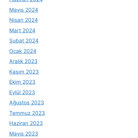
Mayıs 2024
Nisan 2024
Mart 2024
Şubat 2024
Ocak 2024
Aralık 2023
Kasım 2023
Ekim 2023
Eylül 2023
Ağustos 2023
Temmuz 2023
Haziran 2023
Mayıs 2023