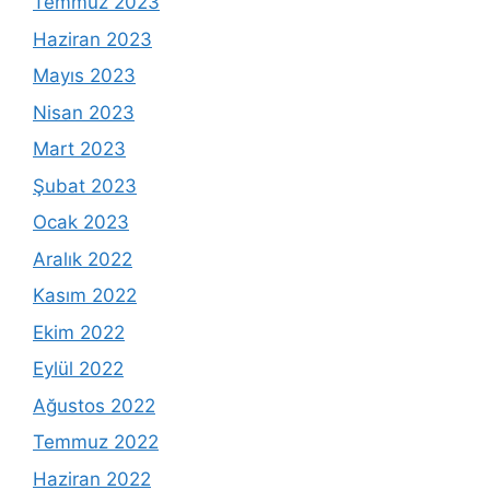
Temmuz 2023
Haziran 2023
Mayıs 2023
Nisan 2023
Mart 2023
Şubat 2023
Ocak 2023
Aralık 2022
Kasım 2022
Ekim 2022
Eylül 2022
Ağustos 2022
Temmuz 2022
Haziran 2022