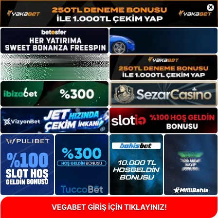
×
VEGABET GİRİŞ İÇİN TIKLAYINIZ!