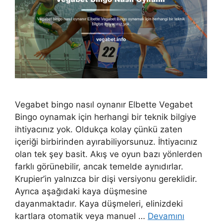
Vegabet bingo nasıl oynanır Elbette Vegabet
Bingo oynamak için herhangi bir teknik bilgiye
ihtiyacınız yok. Oldukça kolay çünkü zaten
içeriği birbirinden ayırabiliyorsunuz. İhtiyacınız
olan tek şey basit. Akış ve oyun bazı yönlerden
farklı görünebilir, ancak temelde aynıdırlar.
Krupier’in yalnızca bir dişi versiyonu gereklidir.
Ayrıca aşağıdaki kaya düşmesine
dayanmaktadır. Kaya düşmeleri, elinizdeki
kartlara otomatik veya manuel …
Devamını