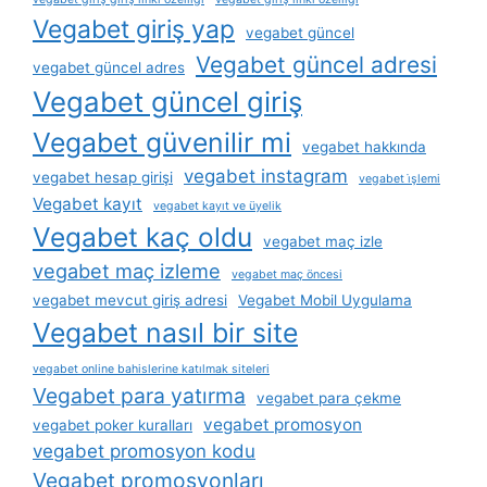
Vegabet giriş yap
vegabet güncel
Vegabet güncel adresi
vegabet güncel adres
Vegabet güncel giriş
Vegabet güvenilir mi
vegabet hakkında
vegabet instagram
vegabet hesap girişi
vegabet i̇şlemi
Vegabet kayıt
vegabet kayıt ve üyelik
Vegabet kaç oldu
vegabet maç izle
vegabet maç izleme
vegabet maç öncesi
vegabet mevcut giriş adresi
Vegabet Mobil Uygulama
Vegabet nasıl bir site
vegabet online bahislerine katılmak siteleri
Vegabet para yatırma
vegabet para çekme
vegabet promosyon
vegabet poker kuralları
vegabet promosyon kodu
Vegabet promosyonları