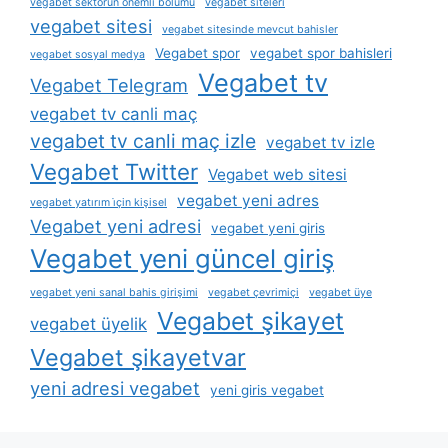
vegabet sektörün önemli bölümü
vegabet siteleri
vegabet sitesi
vegabet sitesinde mevcut bahisler
Vegabet spor
vegabet spor bahisleri
vegabet sosyal medya
Vegabet tv
Vegabet Telegram
vegabet tv canli maç
vegabet tv canli maç izle
vegabet tv izle
Vegabet Twitter
Vegabet web sitesi
vegabet yeni adres
vegabet yatırım i̇çin kişisel
Vegabet yeni adresi
vegabet yeni giris
Vegabet yeni güncel giriş
vegabet yeni sanal bahis girişimi
vegabet çevrimiçi
vegabet üye
Vegabet şikayet
vegabet üyelik
Vegabet şikayetvar
yeni adresi vegabet
yeni giris vegabet