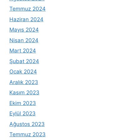
Temmuz 2024
Haziran 2024
Mayıs 2024
Nisan 2024
Mart 2024
Şubat 2024
Ocak 2024
Aralık 2023
Kasım 2023
Ekim 2023
Eylül 2023
Ağustos 2023
Temmuz 2023