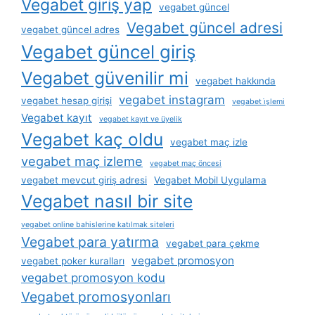
Vegabet giriş yap
vegabet güncel
Vegabet güncel adresi
vegabet güncel adres
Vegabet güncel giriş
Vegabet güvenilir mi
vegabet hakkında
vegabet instagram
vegabet hesap girişi
vegabet i̇şlemi
Vegabet kayıt
vegabet kayıt ve üyelik
Vegabet kaç oldu
vegabet maç izle
vegabet maç izleme
vegabet maç öncesi
vegabet mevcut giriş adresi
Vegabet Mobil Uygulama
Vegabet nasıl bir site
vegabet online bahislerine katılmak siteleri
Vegabet para yatırma
vegabet para çekme
vegabet promosyon
vegabet poker kuralları
vegabet promosyon kodu
Vegabet promosyonları