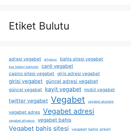
Etiket Bulutu
adresi vegabet
bahis sitesi vegabet
altyapısı
canli vegabet
buz hokeyi bahisleri
casino sitesi vegabet
giris adresi vegabet
girisi vegabet
güncel adresi vegabet
kayit vegabet
güncel vegabet
mobil vegabet
Vegabet
twitter vegabet
vegabet abonelik
Vegabet adresi
vegabet adres
vegabet bahis
vegabet altyapısı
Vegabet bahis sitesi
vegabet bahis şirketi