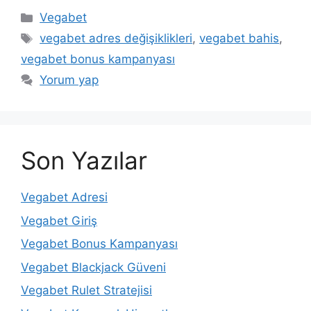
Kategoriler
Vegabet
Etiketler
vegabet adres değişiklikleri
,
vegabet bahis
,
vegabet bonus kampanyası
Yorum yap
Son Yazılar
Vegabet Adresi
Vegabet Giriş
Vegabet Bonus Kampanyası
Vegabet Blackjack Güveni
Vegabet Rulet Stratejisi