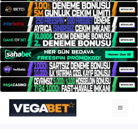
İçeriğe
atla
Menü