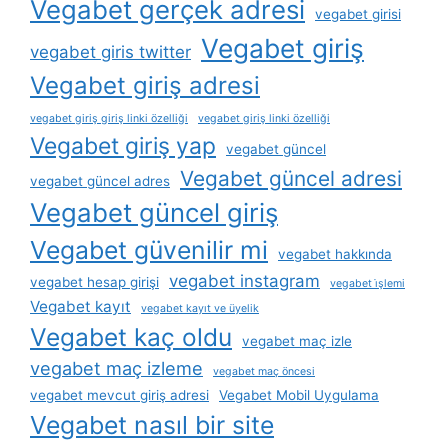
Vegabet gerçek adresi
vegabet girisi
Vegabet giriş
vegabet giris twitter
Vegabet giriş adresi
vegabet giriş giriş linki özelliği
vegabet giriş linki özelliği
Vegabet giriş yap
vegabet güncel
Vegabet güncel adresi
vegabet güncel adres
Vegabet güncel giriş
Vegabet güvenilir mi
vegabet hakkında
vegabet instagram
vegabet hesap girişi
vegabet i̇şlemi
Vegabet kayıt
vegabet kayıt ve üyelik
Vegabet kaç oldu
vegabet maç izle
vegabet maç izleme
vegabet maç öncesi
vegabet mevcut giriş adresi
Vegabet Mobil Uygulama
Vegabet nasıl bir site