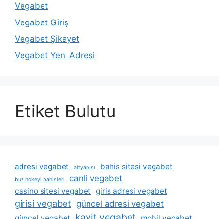
Vegabet
Vegabet Giriş
Vegabet Şikayet
Vegabet Yeni Adresi
Etiket Bulutu
adresi vegabet
bahis sitesi vegabet
altyapısı
canli vegabet
buz hokeyi bahisleri
casino sitesi vegabet
giris adresi vegabet
girisi vegabet
güncel adresi vegabet
kayit vegabet
güncel vegabet
mobil vegabet