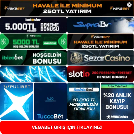
×
VEGABET GİRİŞ İÇİN TIKLAYINIZ!