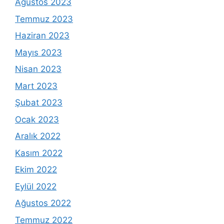
Ağustos 2023
Temmuz 2023
Haziran 2023
Mayıs 2023
Nisan 2023
Mart 2023
Şubat 2023
Ocak 2023
Aralık 2022
Kasım 2022
Ekim 2022
Eylül 2022
Ağustos 2022
Temmuz 2022