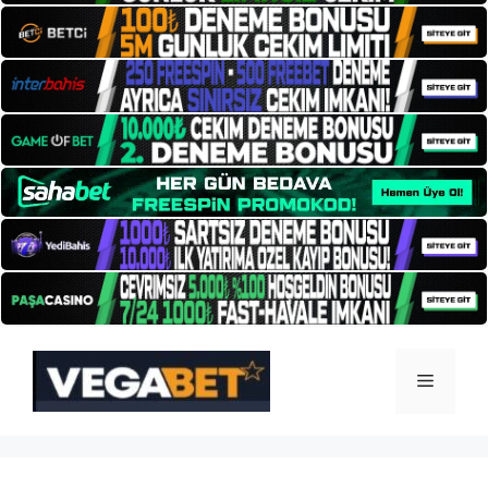
İçeriğe
atla
Menü