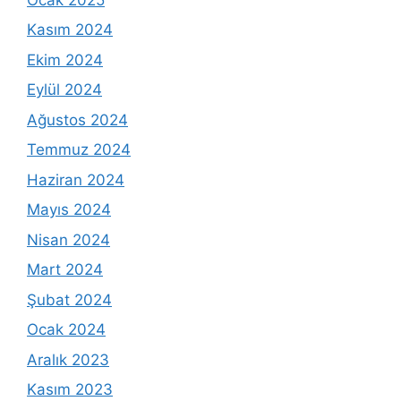
Kasım 2024
Ekim 2024
Eylül 2024
Ağustos 2024
Temmuz 2024
Haziran 2024
Mayıs 2024
Nisan 2024
Mart 2024
Şubat 2024
Ocak 2024
Aralık 2023
Kasım 2023