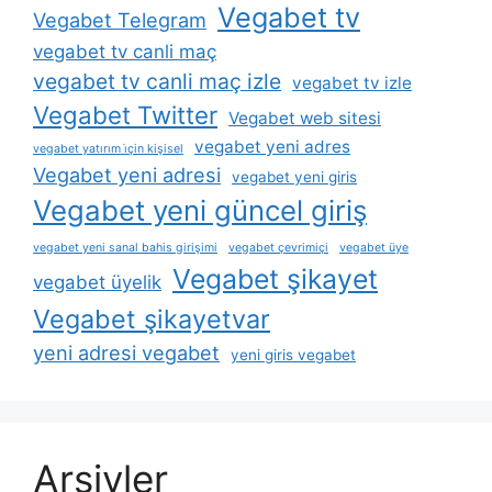
Vegabet tv
Vegabet Telegram
vegabet tv canli maç
vegabet tv canli maç izle
vegabet tv izle
Vegabet Twitter
Vegabet web sitesi
vegabet yeni adres
vegabet yatırım i̇çin kişisel
Vegabet yeni adresi
vegabet yeni giris
Vegabet yeni güncel giriş
vegabet yeni sanal bahis girişimi
vegabet çevrimiçi
vegabet üye
Vegabet şikayet
vegabet üyelik
Vegabet şikayetvar
yeni adresi vegabet
yeni giris vegabet
Arşivler