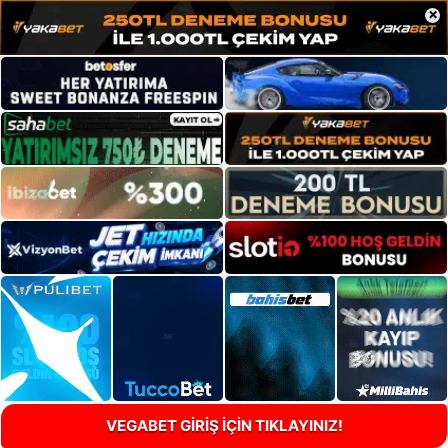
×
VEGABET GİRİŞ İÇİN TIKLAYINIZ!