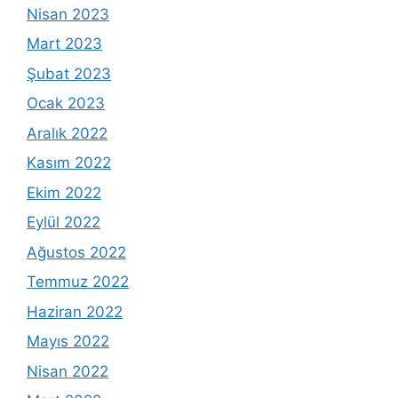
Nisan 2023
Mart 2023
Şubat 2023
Ocak 2023
Aralık 2022
Kasım 2022
Ekim 2022
Eylül 2022
Ağustos 2022
Temmuz 2022
Haziran 2022
Mayıs 2022
Nisan 2022