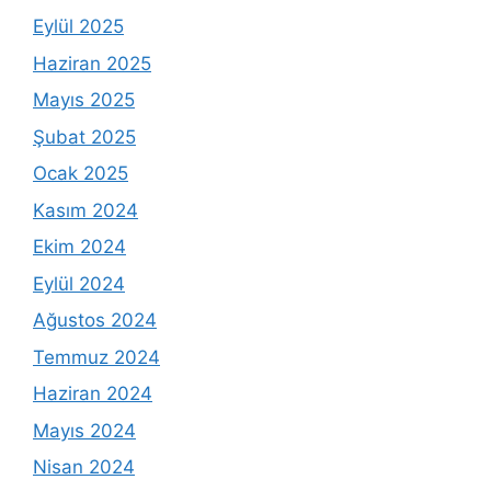
Eylül 2025
Haziran 2025
Mayıs 2025
Şubat 2025
Ocak 2025
Kasım 2024
Ekim 2024
Eylül 2024
Ağustos 2024
Temmuz 2024
Haziran 2024
Mayıs 2024
Nisan 2024